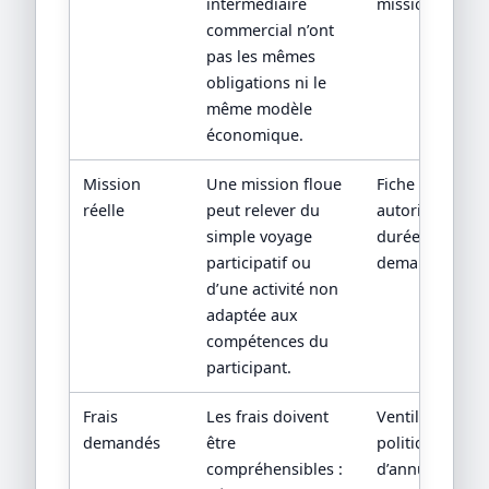
intermédiaire
mission.
commercial n’ont
pas les mêmes
obligations ni le
même modèle
économique.
Mission
Une mission floue
Fiche de missio
réelle
peut relever du
autorisées, en
simple voyage
durée, compét
participatif ou
demandées.
d’une activité non
adaptée aux
compétences du
participant.
Frais
Les frais doivent
Ventilation écr
demandés
être
politique
compréhensibles :
d’annulation/