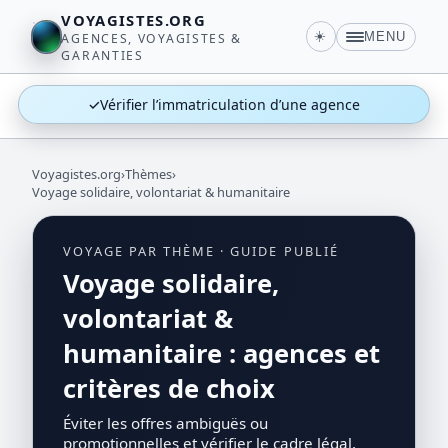
VOYAGISTES.ORG
☀️
MENU
AGENCES, VOYAGISTES &
GARANTIES
✓
Vérifier l’immatriculation d’une agence
Voyagistes.org
›
Thèmes
›
Voyage solidaire, volontariat & humanitaire
VOYAGE PAR THÈME · GUIDE PUBLIÉ
Voyage solidaire,
volontariat &
humanitaire : agences et
critères de choix
Éviter les offres ambiguës ou
promotionnelles et vérifier le cadre légal,