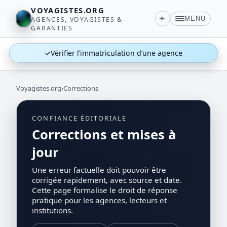
VOYAGISTES.ORG
☀️
MENU
AGENCES, VOYAGISTES &
GARANTIES
✓
Vérifier l’immatriculation d’une agence
Voyagistes.org
›
Corrections
CONFIANCE ÉDITORIALE
Corrections et mises à
jour
Une erreur factuelle doit pouvoir être
corrigée rapidement, avec source et date.
Cette page formalise le droit de réponse
pratique pour les agences, lecteurs et
institutions.