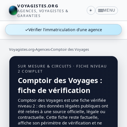
VOYAGISTES.ORG
☀️
MENU
AGENCES, VOYAGISTES &
GARANTIES
✓
Vérifier l’immatriculation d’une agence
Voyagistes.org
›
Agences
›
Comptoir des Voyages
SUR MESURE & CIRCUITS · FICHE NIVEAU
2 COMPLET
Comptoir des Voyages :
fiche de vérification
Comptoir des Voyages est une fiche vérifiée
niveau 2 : des données légales publiques ont
été reliées à une source officielle, légale ou
contractuelle. Cette fiche reste factuelle,
affiche son périmètre de vérification et ne