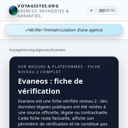
VOYAGISTES.ORG
☀️
MENU
AGENCES, VOYAGISTES &
GARANTIES
✓
Vérifier l’immatriculation d’une agence
Voyagistes.org
›
Agences
›
Evaneos
SUR MESURE & PLATEFORMES · FICHE
NIVEAU 2 COMPLET
Evaneos : fiche de
vérification
Evaneos est une fiche vérifiée niveau 2 : des
données légales publiques ont été reliées à
une source officielle, légale ou contractuelle.
Cette fiche reste factuelle, affiche son
périmètre de vérification et ne constitue pas