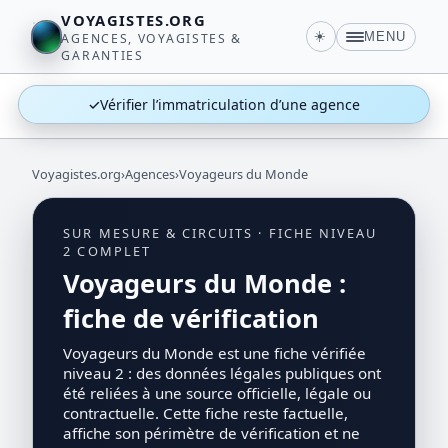
VOYAGISTES.ORG
☀️
MENU
AGENCES, VOYAGISTES &
GARANTIES
✓
Vérifier l’immatriculation d’une agence
Voyagistes.org
›
Agences
›
Voyageurs du Monde
SUR MESURE & CIRCUITS · FICHE NIVEAU
2 COMPLET
Voyageurs du Monde :
fiche de vérification
Voyageurs du Monde est une fiche vérifiée
niveau 2 : des données légales publiques ont
été reliées à une source officielle, légale ou
contractuelle. Cette fiche reste factuelle,
affiche son périmètre de vérification et ne