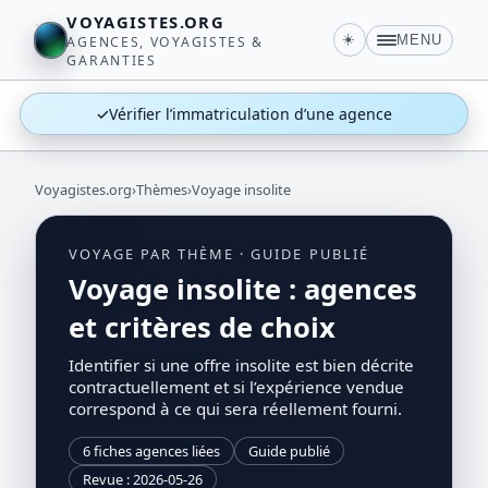
VOYAGISTES.ORG
☀️
MENU
AGENCES, VOYAGISTES &
GARANTIES
✓
Vérifier l’immatriculation d’une agence
Voyagistes.org
›
Thèmes
›
Voyage insolite
VOYAGE PAR THÈME · GUIDE PUBLIÉ
Voyage insolite : agences
et critères de choix
Identifier si une offre insolite est bien décrite
contractuellement et si l’expérience vendue
correspond à ce qui sera réellement fourni.
6 fiches agences liées
Guide publié
Revue : 2026-05-26