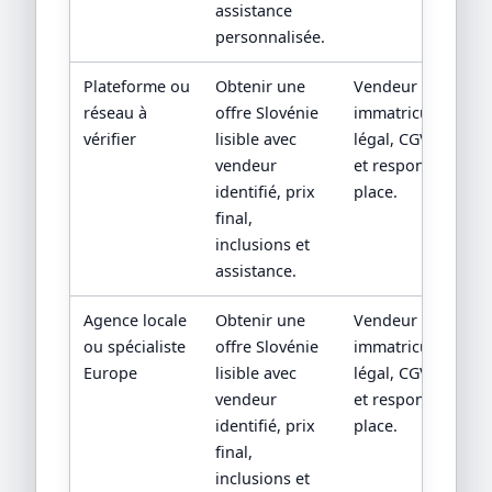
assistance
personnalisée.
Plateforme ou
Obtenir une
Vendeur contractu
réseau à
offre Slovénie
immatriculation/st
vérifier
lisible avec
légal, CGV, assista
vendeur
et responsabilité 
identifié, prix
place.
final,
inclusions et
assistance.
Agence locale
Obtenir une
Vendeur contractu
ou spécialiste
offre Slovénie
immatriculation/st
Europe
lisible avec
légal, CGV, assista
vendeur
et responsabilité 
identifié, prix
place.
final,
inclusions et