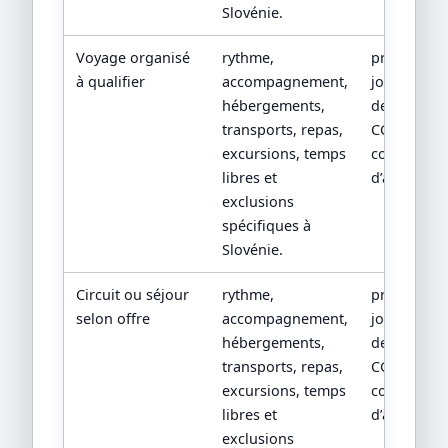
Slovénie.
Voyage organisé
rythme,
programm
à qualifier
accompagnement,
jour par jou
hébergements,
devis détail
transports, repas,
CGV/CPV et
excursions, temps
conditions
libres et
d’assistanc
exclusions
spécifiques à
Slovénie.
Circuit ou séjour
rythme,
programm
selon offre
accompagnement,
jour par jou
hébergements,
devis détail
transports, repas,
CGV/CPV et
excursions, temps
conditions
libres et
d’assistanc
exclusions