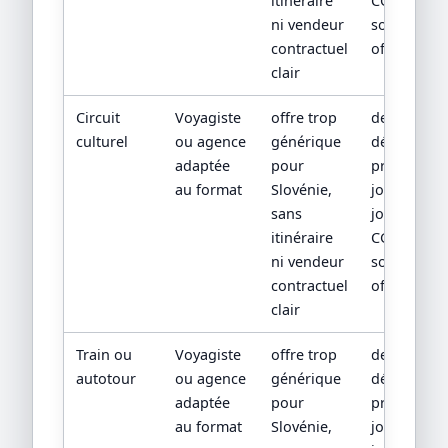
itinéraire
CGV/CPV et
ni vendeur
sources
contractuel
officielles
clair
Circuit
Voyagiste
offre trop
devis
culturel
ou agence
générique
détaillé,
adaptée
pour
programm
au format
Slovénie,
jour par
sans
jour,
itinéraire
CGV/CPV et
ni vendeur
sources
contractuel
officielles
clair
Train ou
Voyagiste
offre trop
devis
autotour
ou agence
générique
détaillé,
adaptée
pour
programm
au format
Slovénie,
jour par