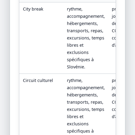
City break
rythme,
programm
accompagnement,
jour par jou
hébergements,
devis détail
transports, repas,
CGV/CPV et
excursions, temps
conditions
libres et
d’assistanc
exclusions
spécifiques à
Slovénie.
Circuit culturel
rythme,
programm
accompagnement,
jour par jou
hébergements,
devis détail
transports, repas,
CGV/CPV et
excursions, temps
conditions
libres et
d’assistanc
exclusions
spécifiques à