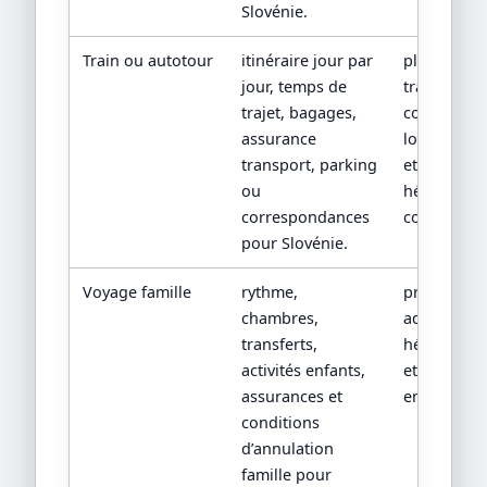
Slovénie.
Train ou autotour
itinéraire jour par
plan de
jour, temps de
transport,
trajet, bagages,
conditions
assurance
location/tr
transport, parking
et
ou
hébergeme
correspondances
confirmés.
pour Slovénie.
Voyage famille
rythme,
programm
chambres,
adapté, fic
transferts,
hébergeme
activités enfants,
et conditio
assurances et
enfants.
conditions
d’annulation
famille pour