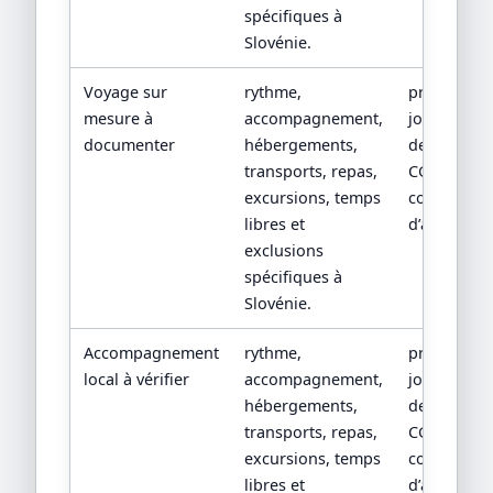
spécifiques à
Slovénie.
Voyage sur
rythme,
programm
mesure à
accompagnement,
jour par jou
documenter
hébergements,
devis détail
transports, repas,
CGV/CPV et
excursions, temps
conditions
libres et
d’assistanc
exclusions
spécifiques à
Slovénie.
Accompagnement
rythme,
programm
local à vérifier
accompagnement,
jour par jou
hébergements,
devis détail
transports, repas,
CGV/CPV et
excursions, temps
conditions
libres et
d’assistanc