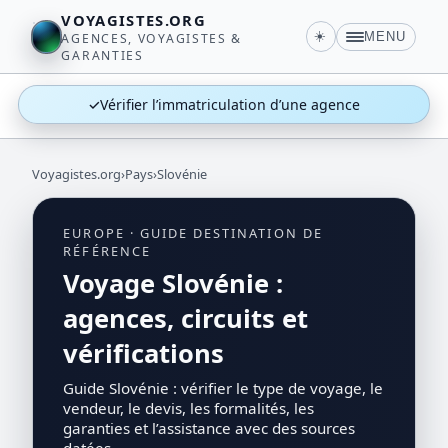
VOYAGISTES.ORG
☀️
MENU
AGENCES, VOYAGISTES &
GARANTIES
✓
Vérifier l’immatriculation d’une agence
Voyagistes.org
›
Pays
›
Slovénie
EUROPE · GUIDE DESTINATION DE
RÉFÉRENCE
Voyage Slovénie :
agences, circuits et
vérifications
Guide Slovénie : vérifier le type de voyage, le
vendeur, le devis, les formalités, les
garanties et l’assistance avec des sources
datées.