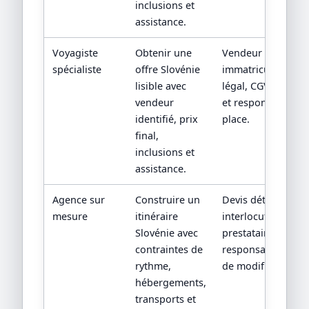
inclusions et
assistance.
Voyagiste
Obtenir une
Vendeur contractu
spécialiste
offre Slovénie
immatriculation/st
lisible avec
légal, CGV, assista
vendeur
et responsabilité 
identifié, prix
place.
final,
inclusions et
assistance.
Agence sur
Construire un
Devis détaillé,
mesure
itinéraire
interlocuteur,
Slovénie avec
prestataires locau
contraintes de
responsabilités en
rythme,
de modification.
hébergements,
transports et