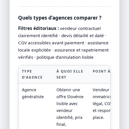
Quels types d’agences comparer ?
Filtres éditoriaux :
vendeur contractuel
clairement identifié · devis détaillé et daté ·
CGV accessibles avant paiement · assistance
locale explicitée · assurance et rapatriement
vérifiés · politique d’annulation lisible
TYPE
À QUOI ELLE
POINT À VÉRIFIE
D’AGENCE
SERT
Agence
Obtenir une
Vendeur contractu
généraliste
offre Slovénie
immatriculation/st
lisible avec
légal, CGV, assista
vendeur
et responsabilité 
identifié, prix
place.
final,