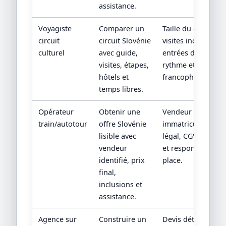
assistance.
Voyagiste
Comparer un
Taille du groupe,
circuit
circuit Slovénie
visites incluses,
culturel
avec guide,
entrées de sites,
visites, étapes,
rythme et guide
hôtels et
francophone.
temps libres.
Opérateur
Obtenir une
Vendeur contractu
train/autotour
offre Slovénie
immatriculation/st
lisible avec
légal, CGV, assista
vendeur
et responsabilité 
identifié, prix
place.
final,
inclusions et
assistance.
Agence sur
Construire un
Devis détaillé,