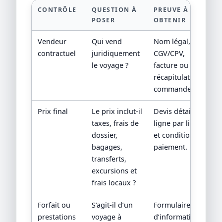
CONTRÔLE
QUESTION À
PREUVE À
POSER
OBTENIR
Vendeur
Qui vend
Nom légal,
contractuel
juridiquement
CGV/CPV,
le voyage ?
facture ou
récapitulatif de
commande.
Prix final
Le prix inclut-il
Devis détaillé
taxes, frais de
ligne par ligne
dossier,
et conditions de
bagages,
paiement.
transferts,
excursions et
frais locaux ?
Forfait ou
S’agit-il d’un
Formulaire
prestations
voyage à
d’information