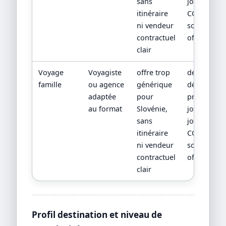
sans
jour,
itinéraire
CGV/CPV et
ni vendeur
sources
contractuel
officielles
clair
Voyage
Voyagiste
offre trop
devis
famille
ou agence
générique
détaillé,
adaptée
pour
programm
au format
Slovénie,
jour par
sans
jour,
itinéraire
CGV/CPV et
ni vendeur
sources
contractuel
officielles
clair
Profil destination et niveau de