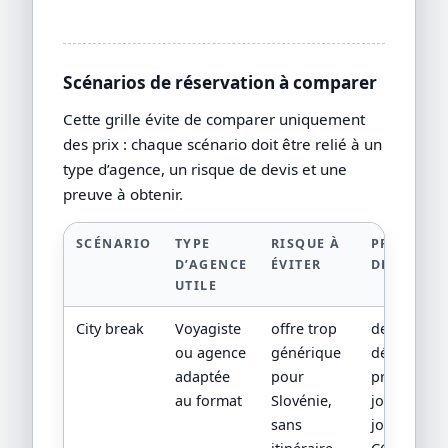
Scénarios de réservation à comparer
Cette grille évite de comparer uniquement
des prix : chaque scénario doit être relié à un
type d’agence, un risque de devis et une
preuve à obtenir.
SCÉNARIO
TYPE
RISQUE À
PREUVE À
D’AGENCE
ÉVITER
DEMANDE
UTILE
City break
Voyagiste
offre trop
devis
ou agence
générique
détaillé,
adaptée
pour
programm
au format
Slovénie,
jour par
sans
jour,