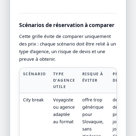
Scénarios de réservation à comparer
Cette grille évite de comparer uniquement
des prix : chaque scénario doit être relié à un
type d’agence, un risque de devis et une
preuve à obtenir.
SCÉNARIO
TYPE
RISQUE À
PREUVE À
D’AGENCE
ÉVITER
DEMANDE
UTILE
City break
Voyagiste
offre trop
devis
ou agence
générique
détaillé,
adaptée
pour
programm
au format
Slovaquie,
jour par
sans
jour,