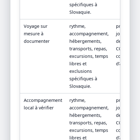
spécifiques à
Slovaquie.
Voyage sur
rythme,
programm
mesure à
accompagnement,
jour par jou
documenter
hébergements,
devis détail
transports, repas,
CGV/CPV et
excursions, temps
conditions
libres et
d’assistanc
exclusions
spécifiques à
Slovaquie.
Accompagnement
rythme,
programm
local à vérifier
accompagnement,
jour par jou
hébergements,
devis détail
transports, repas,
CGV/CPV et
excursions, temps
conditions
libres et
d’assistanc