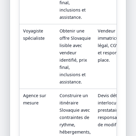
final,
inclusions et
assistance.
Voyagiste
Obtenir une
Vendeur contractu
spécialiste
offre Slovaquie
immatriculation/st
lisible avec
légal, CGV, assista
vendeur
et responsabilité 
identifié, prix
place.
final,
inclusions et
assistance.
Agence sur
Construire un
Devis détaillé,
mesure
itinéraire
interlocuteur,
Slovaquie avec
prestataires locau
contraintes de
responsabilités en
rythme,
de modification.
hébergements,