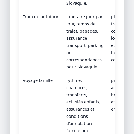
Slovaquie.
Train ou autotour
itinéraire jour par
plan de
jour, temps de
transport,
trajet, bagages,
conditions
assurance
location/tr
transport, parking
et
ou
hébergeme
correspondances
confirmés.
pour Slovaquie.
Voyage famille
rythme,
programm
chambres,
adapté, fic
transferts,
hébergeme
activités enfants,
et conditio
assurances et
enfants.
conditions
d’annulation
famille pour