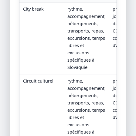
City break
rythme,
programm
accompagnement,
jour par jou
hébergements,
devis détail
transports, repas,
CGV/CPV et
excursions, temps
conditions
libres et
d’assistanc
exclusions
spécifiques à
Slovaquie.
Circuit culturel
rythme,
programm
accompagnement,
jour par jou
hébergements,
devis détail
transports, repas,
CGV/CPV et
excursions, temps
conditions
libres et
d’assistanc
exclusions
spécifiques à