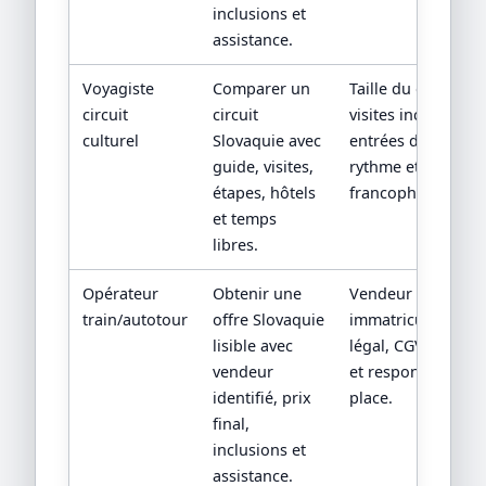
inclusions et
assistance.
Voyagiste
Comparer un
Taille du groupe,
circuit
circuit
visites incluses,
culturel
Slovaquie avec
entrées de sites,
guide, visites,
rythme et guide
étapes, hôtels
francophone.
et temps
libres.
Opérateur
Obtenir une
Vendeur contractu
train/autotour
offre Slovaquie
immatriculation/st
lisible avec
légal, CGV, assista
vendeur
et responsabilité 
identifié, prix
place.
final,
inclusions et
assistance.