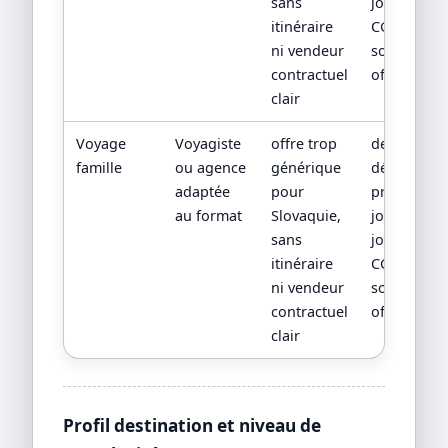
sans
jour,
itinéraire
CGV/CPV et
ni vendeur
sources
contractuel
officielles
clair
Voyage
Voyagiste
offre trop
devis
famille
ou agence
générique
détaillé,
adaptée
pour
programm
au format
Slovaquie,
jour par
sans
jour,
itinéraire
CGV/CPV et
ni vendeur
sources
contractuel
officielles
clair
Profil destination et niveau de