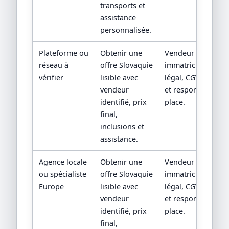
transports et
assistance
personnalisée.
Plateforme ou
Obtenir une
Vendeur contractu
réseau à
offre Slovaquie
immatriculation/st
vérifier
lisible avec
légal, CGV, assista
vendeur
et responsabilité 
identifié, prix
place.
final,
inclusions et
assistance.
Agence locale
Obtenir une
Vendeur contractu
ou spécialiste
offre Slovaquie
immatriculation/st
Europe
lisible avec
légal, CGV, assista
vendeur
et responsabilité 
identifié, prix
place.
final,