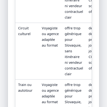
itinéraire
CGV/CPV et
ni vendeur
sources
contractuel
officielles
clair
Circuit
Voyagiste
offre trop
devis
culturel
ou agence
générique
détaillé,
adaptée
pour
programm
au format
Slovaquie,
jour par
sans
jour,
itinéraire
CGV/CPV et
ni vendeur
sources
contractuel
officielles
clair
Train ou
Voyagiste
offre trop
devis
autotour
ou agence
générique
détaillé,
adaptée
pour
programm
au format
Slovaquie,
jour par