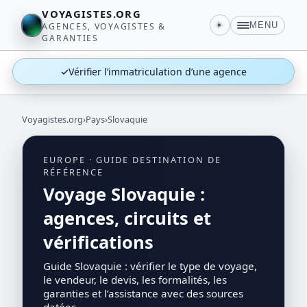
VOYAGISTES.ORG
☀️
MENU
AGENCES, VOYAGISTES &
GARANTIES
✓
Vérifier l’immatriculation d’une agence
Voyagistes.org
›
Pays
›
Slovaquie
EUROPE · GUIDE DESTINATION DE
RÉFÉRENCE
Voyage Slovaquie :
agences, circuits et
vérifications
Guide Slovaquie : vérifier le type de voyage,
le vendeur, le devis, les formalités, les
garanties et l’assistance avec des sources
datées.