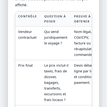
affiché.
CONTRÔLE
QUESTION À
PREUVE À
POSER
OBTENIR
Vendeur
Qui vend
Nom légal,
contractuel
juridiquement
CGV/CPV,
le voyage ?
facture ou
récapitulatif de
commande.
Prix final
Le prix inclut-il
Devis détaillé
taxes, frais de
ligne par ligne
dossier,
et conditions de
bagages,
paiement.
transferts,
excursions et
frais locaux ?