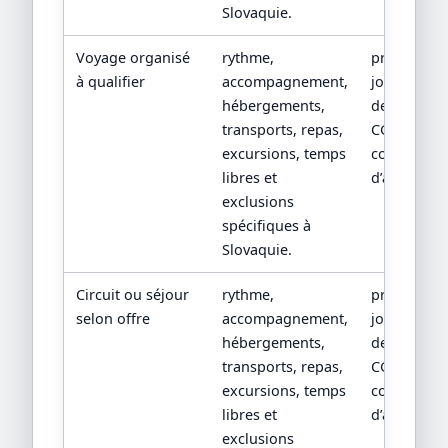
Slovaquie.
Voyage organisé
rythme,
programm
à qualifier
accompagnement,
jour par jou
hébergements,
devis détail
transports, repas,
CGV/CPV et
excursions, temps
conditions
libres et
d’assistanc
exclusions
spécifiques à
Slovaquie.
Circuit ou séjour
rythme,
programm
selon offre
accompagnement,
jour par jou
hébergements,
devis détail
transports, repas,
CGV/CPV et
excursions, temps
conditions
libres et
d’assistanc
exclusions