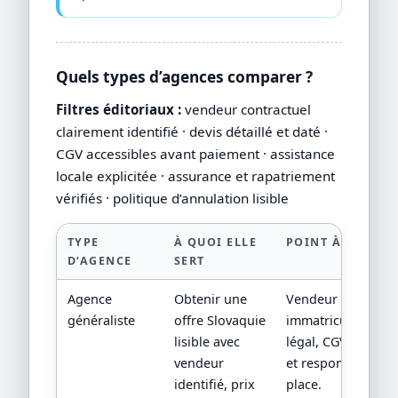
Quels types d’agences comparer ?
Filtres éditoriaux :
vendeur contractuel
clairement identifié · devis détaillé et daté ·
CGV accessibles avant paiement · assistance
locale explicitée · assurance et rapatriement
vérifiés · politique d’annulation lisible
TYPE
À QUOI ELLE
POINT À VÉRIFIE
D’AGENCE
SERT
Agence
Obtenir une
Vendeur contractu
généraliste
offre Slovaquie
immatriculation/st
lisible avec
légal, CGV, assista
vendeur
et responsabilité 
identifié, prix
place.