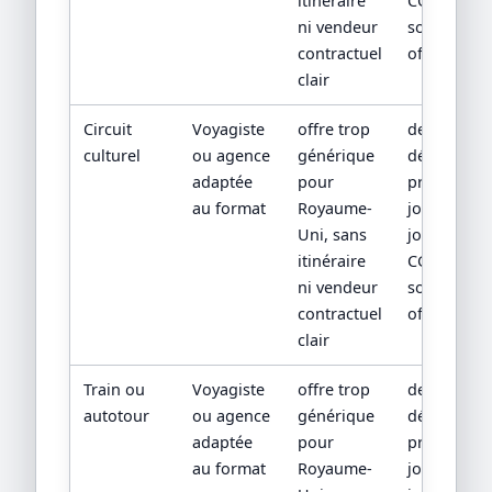
itinéraire
CGV/CPV et
ni vendeur
sources
contractuel
officielles
clair
Circuit
Voyagiste
offre trop
devis
culturel
ou agence
générique
détaillé,
adaptée
pour
programm
au format
Royaume-
jour par
Uni, sans
jour,
itinéraire
CGV/CPV et
ni vendeur
sources
contractuel
officielles
clair
Train ou
Voyagiste
offre trop
devis
autotour
ou agence
générique
détaillé,
adaptée
pour
programm
au format
Royaume-
jour par