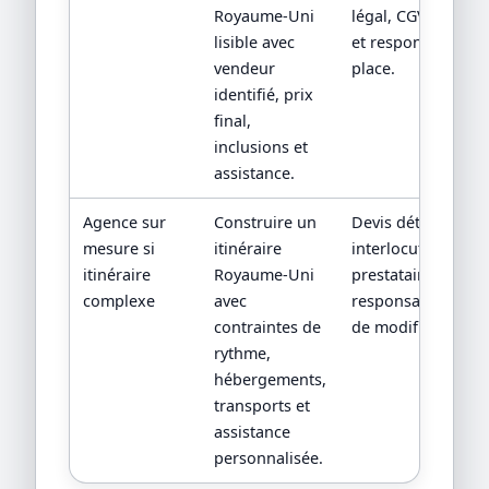
Royaume-Uni
légal, CGV, assista
lisible avec
et responsabilité 
vendeur
place.
identifié, prix
final,
inclusions et
assistance.
Agence sur
Construire un
Devis détaillé,
mesure si
itinéraire
interlocuteur,
itinéraire
Royaume-Uni
prestataires locau
complexe
avec
responsabilités en
contraintes de
de modification.
rythme,
hébergements,
transports et
assistance
personnalisée.