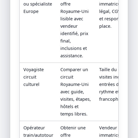
ou spécialiste
offre
immatriculation/st
Europe
Royaume-Uni
légal, CGV, assista
lisible avec
et responsabilité 
vendeur
place.
identifié, prix
final,
inclusions et
assistance.
Voyagiste
Comparer un
Taille du groupe,
circuit
circuit
visites incluses,
culturel
Royaume-Uni
entrées de sites,
avec guide,
rythme et guide
visites, étapes,
francophone.
hôtels et
temps libres.
Opérateur
Obtenir une
Vendeur contractu
train/autotour
offre
immatriculation/st