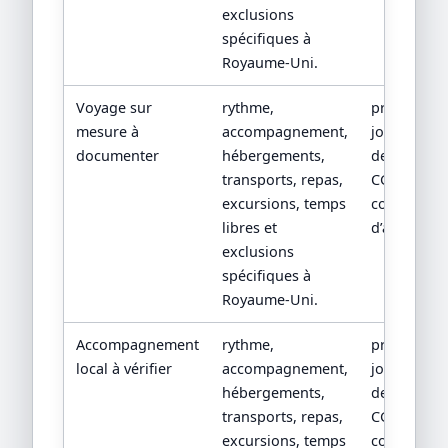
exclusions
spécifiques à
Royaume-Uni.
Voyage sur
rythme,
programm
mesure à
accompagnement,
jour par jou
documenter
hébergements,
devis détail
transports, repas,
CGV/CPV et
excursions, temps
conditions
libres et
d’assistanc
exclusions
spécifiques à
Royaume-Uni.
Accompagnement
rythme,
programm
local à vérifier
accompagnement,
jour par jou
hébergements,
devis détail
transports, repas,
CGV/CPV et
excursions, temps
conditions