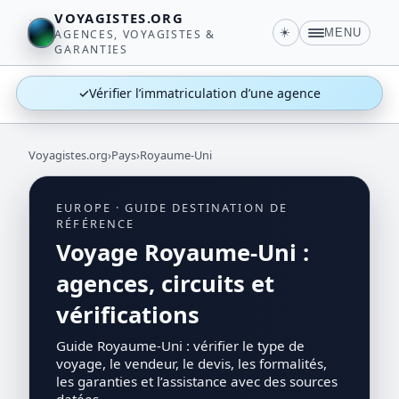
VOYAGISTES.ORG
☀️
MENU
AGENCES, VOYAGISTES &
GARANTIES
✓
Vérifier l’immatriculation d’une agence
Voyagistes.org
›
Pays
›
Royaume-Uni
EUROPE · GUIDE DESTINATION DE
RÉFÉRENCE
Voyage Royaume-Uni :
agences, circuits et
vérifications
Guide Royaume-Uni : vérifier le type de
voyage, le vendeur, le devis, les formalités,
les garanties et l’assistance avec des sources
datées.