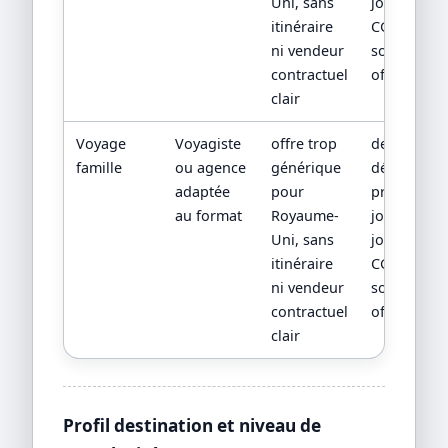
Uni, sans
jour,
itinéraire
CGV/CPV et
ni vendeur
sources
contractuel
officielles
clair
Voyage
Voyagiste
offre trop
devis
famille
ou agence
générique
détaillé,
adaptée
pour
programm
au format
Royaume-
jour par
Uni, sans
jour,
itinéraire
CGV/CPV et
ni vendeur
sources
contractuel
officielles
clair
Profil destination et niveau de