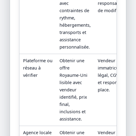
avec
responsabilités en
contraintes de
de modification.
rythme,
hébergements,
transports et
assistance
personnalisée.
Plateforme ou
Obtenir une
Vendeur contractu
réseau à
offre
immatriculation/st
vérifier
Royaume-Uni
légal, CGV, assista
lisible avec
et responsabilité 
vendeur
place.
identifié, prix
final,
inclusions et
assistance.
Agence locale
Obtenir une
Vendeur contractu