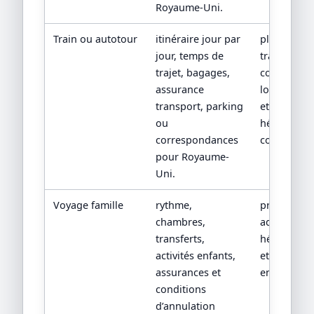
Royaume-Uni.
Train ou autotour
itinéraire jour par
plan de
jour, temps de
transport,
trajet, bagages,
conditions
assurance
location/tr
transport, parking
et
ou
hébergeme
correspondances
confirmés.
pour Royaume-
Uni.
Voyage famille
rythme,
programm
chambres,
adapté, fic
transferts,
hébergeme
activités enfants,
et conditio
assurances et
enfants.
conditions
d’annulation