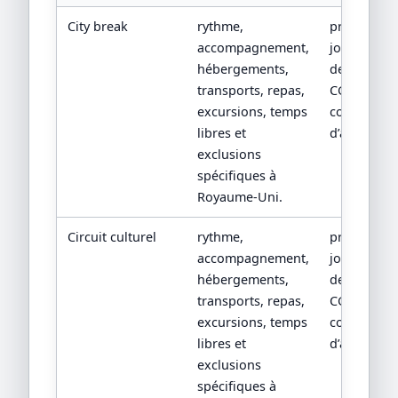
City break
rythme,
programm
accompagnement,
jour par jou
hébergements,
devis détail
transports, repas,
CGV/CPV et
excursions, temps
conditions
libres et
d’assistanc
exclusions
spécifiques à
Royaume-Uni.
Circuit culturel
rythme,
programm
accompagnement,
jour par jou
hébergements,
devis détail
transports, repas,
CGV/CPV et
excursions, temps
conditions
libres et
d’assistanc
exclusions
spécifiques à