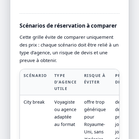
Scénarios de réservation à comparer
Cette grille évite de comparer uniquement
des prix : chaque scénario doit être relié à un
type d’agence, un risque de devis et une
preuve à obtenir.
SCÉNARIO
TYPE
RISQUE À
PREUVE À
D’AGENCE
ÉVITER
DEMANDE
UTILE
City break
Voyagiste
offre trop
devis
ou agence
générique
détaillé,
adaptée
pour
programm
au format
Royaume-
jour par
Uni, sans
jour,