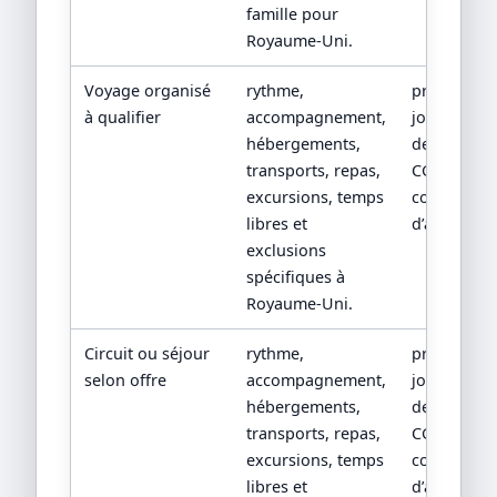
famille pour
Royaume-Uni.
Voyage organisé
rythme,
programm
à qualifier
accompagnement,
jour par jou
hébergements,
devis détail
transports, repas,
CGV/CPV et
excursions, temps
conditions
libres et
d’assistanc
exclusions
spécifiques à
Royaume-Uni.
Circuit ou séjour
rythme,
programm
selon offre
accompagnement,
jour par jou
hébergements,
devis détail
transports, repas,
CGV/CPV et
excursions, temps
conditions
libres et
d’assistanc