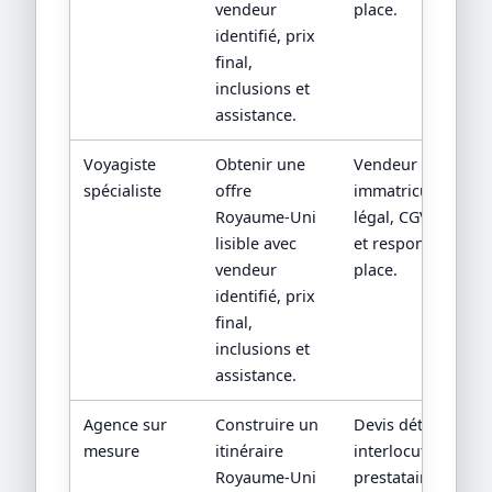
vendeur
place.
identifié, prix
final,
inclusions et
assistance.
Voyagiste
Obtenir une
Vendeur contractu
spécialiste
offre
immatriculation/st
Royaume-Uni
légal, CGV, assista
lisible avec
et responsabilité 
vendeur
place.
identifié, prix
final,
inclusions et
assistance.
Agence sur
Construire un
Devis détaillé,
mesure
itinéraire
interlocuteur,
Royaume-Uni
prestataires locau