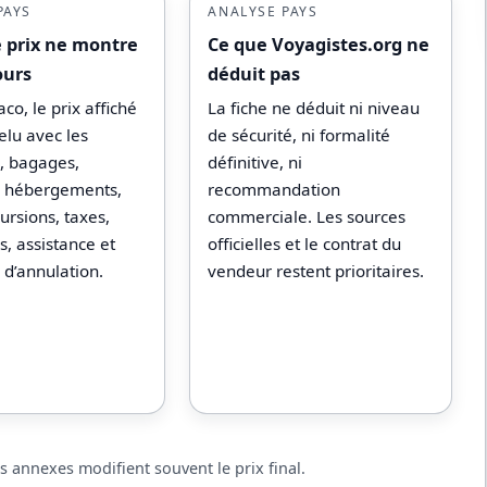
PAYS
ANALYSE PAYS
e prix ne montre
Ce que Voyagistes.org ne
ours
déduit pas
o, le prix affiché
La fiche ne déduit ni niveau
relu avec les
de sécurité, ni formalité
s, bagages,
définitive, ni
s, hébergements,
recommandation
ursions, taxes,
commerciale. Les sources
, assistance et
officielles et le contrat du
 d’annulation.
vendeur restent prioritaires.
ais annexes modifient souvent le prix final.