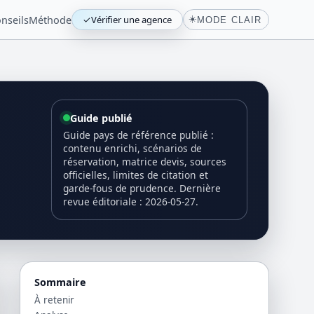
nseils
Méthode
✓
Vérifier une agence
☀️
MODE CLAIR
Guide publié
Guide pays de référence publié :
contenu enrichi, scénarios de
réservation, matrice devis, sources
officielles, limites de citation et
garde-fous de prudence. Dernière
revue éditoriale : 2026-05-27.
Sommaire
À retenir