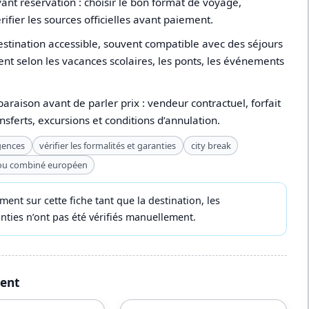
nt réservation : choisir le bon format de voyage,
érifier les sources officielles avant paiement.
stination accessible, souvent compatible avec des séjours
ent selon les vacances scolaires, les ponts, les événements
paraison avant de parler prix : vendeur contractuel, forfait
ansferts, excursions et conditions d’annulation.
gences
vérifier les formalités et garanties
city break
 ou combiné européen
t sur cette fiche tant que la destination, les
ranties n’ont pas été vérifiés manuellement.
ment