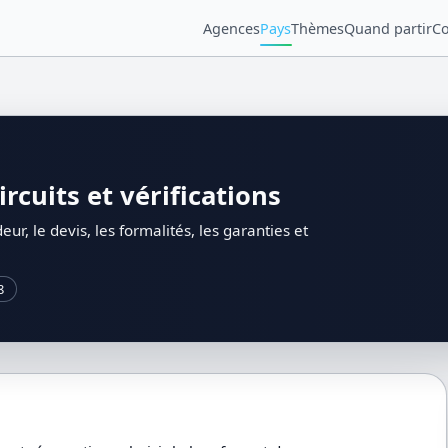
Agences
Pays
Thèmes
Quand partir
Co
rcuits et vérifications
ur, le devis, les formalités, les garanties et
8