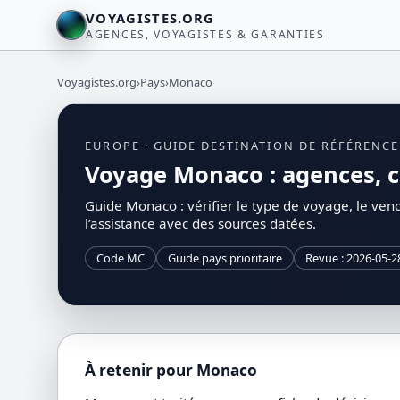
VOYAGISTES.ORG
AGENCES, VOYAGISTES & GARANTIES
Voyagistes.org
›
Pays
›
Monaco
EUROPE · GUIDE DESTINATION DE RÉFÉRENCE
Voyage Monaco : agences, ci
Guide Monaco : vérifier le type de voyage, le vende
l’assistance avec des sources datées.
Code MC
Guide pays prioritaire
Revue : 2026-05-2
À retenir pour Monaco