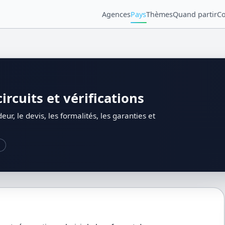
Agences
Pays
Thèmes
Quand partir
Co
ircuits et vérifications
eur, le devis, les formalités, les garanties et