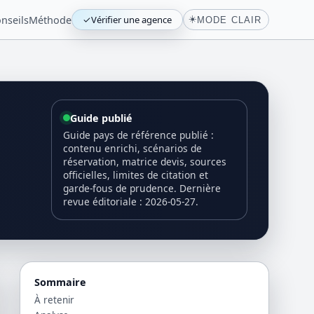
nseils
Méthode
✓
Vérifier une agence
☀️
MODE CLAIR
Guide publié
Guide pays de référence publié :
contenu enrichi, scénarios de
réservation, matrice devis, sources
officielles, limites de citation et
garde-fous de prudence. Dernière
revue éditoriale : 2026-05-27.
Sommaire
À retenir