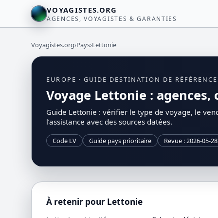
VOYAGISTES.ORG
AGENCES, VOYAGISTES & GARANTIES
Voyagistes.org
›
Pays
›
Lettonie
EUROPE · GUIDE DESTINATION DE RÉFÉRENCE
Voyage Lettonie : agences, c
Guide Lettonie : vérifier le type de voyage, le vend
l’assistance avec des sources datées.
Code LV
Guide pays prioritaire
Revue : 2026-05-28
À retenir pour Lettonie