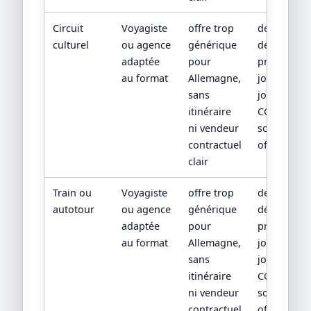
Circuit
Voyagiste
offre trop
devis
culturel
ou agence
générique
détaillé,
adaptée
pour
programm
au format
Allemagne,
jour par
sans
jour,
itinéraire
CGV/CPV et
ni vendeur
sources
contractuel
officielles
clair
Train ou
Voyagiste
offre trop
devis
autotour
ou agence
générique
détaillé,
adaptée
pour
programm
au format
Allemagne,
jour par
sans
jour,
itinéraire
CGV/CPV et
ni vendeur
sources
contractuel
officielles