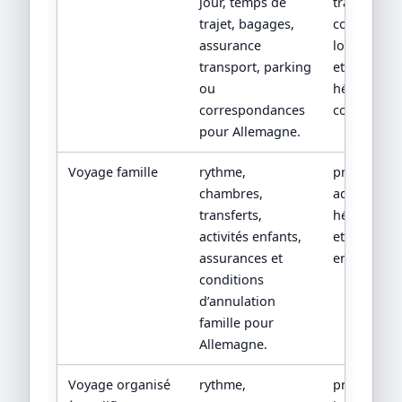
jour, temps de
transport,
trajet, bagages,
conditions
assurance
location/tr
transport, parking
et
ou
hébergeme
correspondances
confirmés.
pour Allemagne.
Voyage famille
rythme,
programm
chambres,
adapté, fic
transferts,
hébergeme
activités enfants,
et conditio
assurances et
enfants.
conditions
d’annulation
famille pour
Allemagne.
Voyage organisé
rythme,
programm