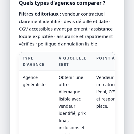
Quels types d’agences comparer ?
Filtres éditoriaux :
vendeur contractuel
clairement identifié · devis détaillé et daté ·
CGV accessibles avant paiement · assistance
locale explicitée · assurance et rapatriement
vérifiés · politique d’annulation lisible
TYPE
À QUOI ELLE
POINT À VÉRIFIE
D’AGENCE
SERT
Agence
Obtenir une
Vendeur contractu
généraliste
offre
immatriculation/st
Allemagne
légal, CGV, assista
lisible avec
et responsabilité 
vendeur
place.
identifié, prix
final,
inclusions et