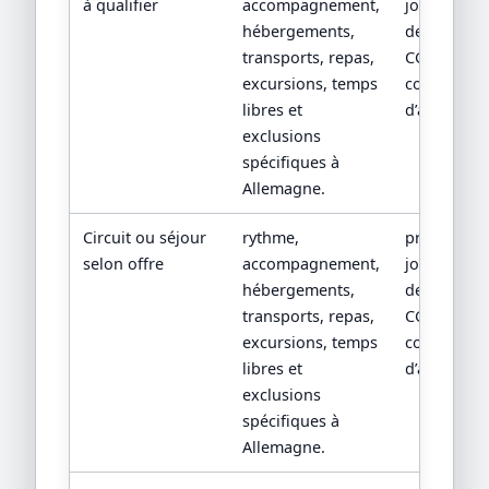
à qualifier
accompagnement,
jour par jou
hébergements,
devis détail
transports, repas,
CGV/CPV et
excursions, temps
conditions
libres et
d’assistanc
exclusions
spécifiques à
Allemagne.
Circuit ou séjour
rythme,
programm
selon offre
accompagnement,
jour par jou
hébergements,
devis détail
transports, repas,
CGV/CPV et
excursions, temps
conditions
libres et
d’assistanc
exclusions
spécifiques à
Allemagne.