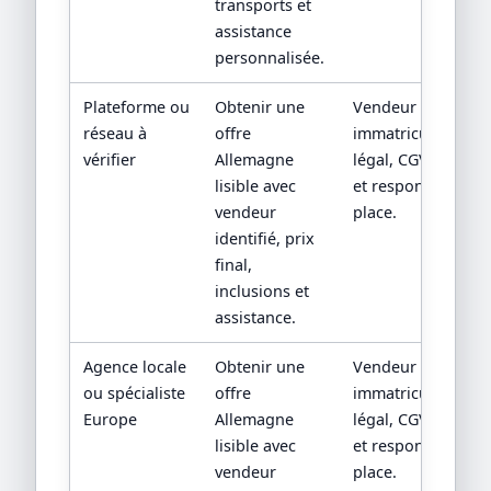
transports et
assistance
personnalisée.
Plateforme ou
Obtenir une
Vendeur contractu
réseau à
offre
immatriculation/st
vérifier
Allemagne
légal, CGV, assista
lisible avec
et responsabilité 
vendeur
place.
identifié, prix
final,
inclusions et
assistance.
Agence locale
Obtenir une
Vendeur contractu
ou spécialiste
offre
immatriculation/st
Europe
Allemagne
légal, CGV, assista
lisible avec
et responsabilité 
vendeur
place.