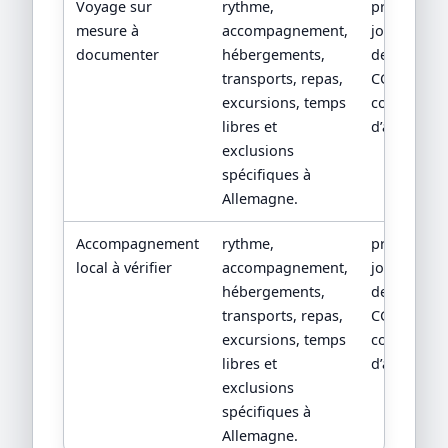
Voyage sur
rythme,
programm
mesure à
accompagnement,
jour par jou
documenter
hébergements,
devis détail
transports, repas,
CGV/CPV et
excursions, temps
conditions
libres et
d’assistanc
exclusions
spécifiques à
Allemagne.
Accompagnement
rythme,
programm
local à vérifier
accompagnement,
jour par jou
hébergements,
devis détail
transports, repas,
CGV/CPV et
excursions, temps
conditions
libres et
d’assistanc
exclusions
spécifiques à
Allemagne.