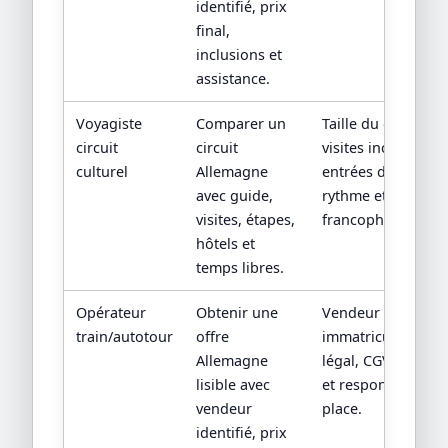
identifié, prix
final,
inclusions et
assistance.
Voyagiste
Comparer un
Taille du groupe,
circuit
circuit
visites incluses,
culturel
Allemagne
entrées de sites,
avec guide,
rythme et guide
visites, étapes,
francophone.
hôtels et
temps libres.
Opérateur
Obtenir une
Vendeur contractu
train/autotour
offre
immatriculation/st
Allemagne
légal, CGV, assista
lisible avec
et responsabilité 
vendeur
place.
identifié, prix