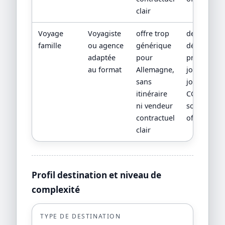
clair
Voyage
Voyagiste
offre trop
devis
famille
ou agence
générique
détaillé,
adaptée
pour
programm
au format
Allemagne,
jour par
sans
jour,
itinéraire
CGV/CPV et
ni vendeur
sources
contractuel
officielles
clair
Profil destination et niveau de
complexité
TYPE DE DESTINATION