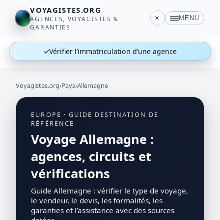
VOYAGISTES.ORG
☀️
MENU
AGENCES, VOYAGISTES &
GARANTIES
✓
Vérifier l’immatriculation d’une agence
Voyagistes.org
›
Pays
›
Allemagne
EUROPE · GUIDE DESTINATION DE
RÉFÉRENCE
Voyage Allemagne :
agences, circuits et
vérifications
Guide Allemagne : vérifier le type de voyage,
le vendeur, le devis, les formalités, les
garanties et l’assistance avec des sources
datées.