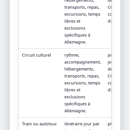
hébergements,
devis détail
transports, repas,
CGV/CPV et
excursions, temps
conditions
libres et
d’assistanc
exclusions
spécifiques à
Allemagne.
Circuit culturel
rythme,
programm
accompagnement,
jour par jou
hébergements,
devis détail
transports, repas,
CGV/CPV et
excursions, temps
conditions
libres et
d’assistanc
exclusions
spécifiques à
Allemagne.
Train ou autotour
itinéraire jour par
plan de