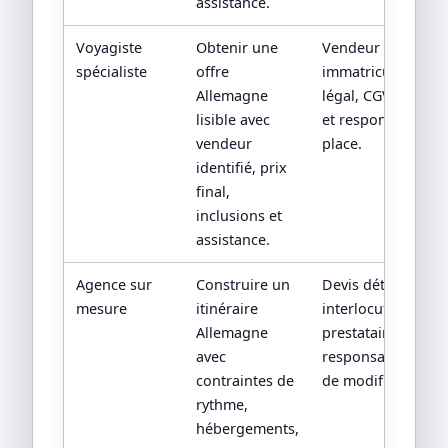
assistance.
Voyagiste
Obtenir une
Vendeur contractu
spécialiste
offre
immatriculation/st
Allemagne
légal, CGV, assista
lisible avec
et responsabilité 
vendeur
place.
identifié, prix
final,
inclusions et
assistance.
Agence sur
Construire un
Devis détaillé,
mesure
itinéraire
interlocuteur,
Allemagne
prestataires locau
avec
responsabilités en
contraintes de
de modification.
rythme,
hébergements,