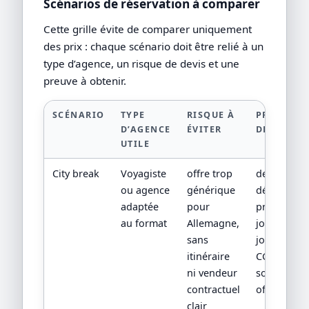
Scénarios de réservation à comparer
Cette grille évite de comparer uniquement
des prix : chaque scénario doit être relié à un
type d’agence, un risque de devis et une
preuve à obtenir.
SCÉNARIO
TYPE
RISQUE À
PREUVE À
D’AGENCE
ÉVITER
DEMANDE
UTILE
City break
Voyagiste
offre trop
devis
ou agence
générique
détaillé,
adaptée
pour
programm
au format
Allemagne,
jour par
sans
jour,
itinéraire
CGV/CPV et
ni vendeur
sources
contractuel
officielles
clair