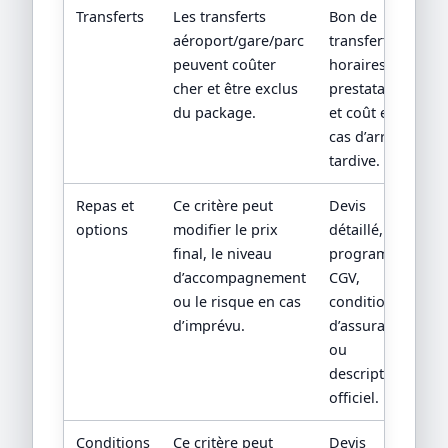
Transferts
Les transferts
Bon de
aéroport/gare/parc
transfert,
peuvent coûter
horaires,
cher et être exclus
prestataire
du package.
et coût en
cas d’arrivée
tardive.
Repas et
Ce critère peut
Devis
options
modifier le prix
détaillé,
final, le niveau
programme,
d’accompagnement
CGV,
ou le risque en cas
conditions
d’imprévu.
d’assurance
ou
descriptif
officiel.
Conditions
Ce critère peut
Devis