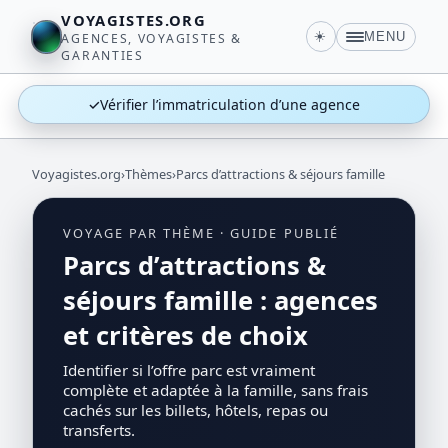
VOYAGISTES.ORG
☀️
MENU
AGENCES, VOYAGISTES &
GARANTIES
✓
Vérifier l’immatriculation d’une agence
Voyagistes.org
›
Thèmes
›
Parcs d’attractions & séjours famille
VOYAGE PAR THÈME · GUIDE PUBLIÉ
Parcs d’attractions &
séjours famille : agences
et critères de choix
Identifier si l’offre parc est vraiment
complète et adaptée à la famille, sans frais
cachés sur les billets, hôtels, repas ou
transferts.