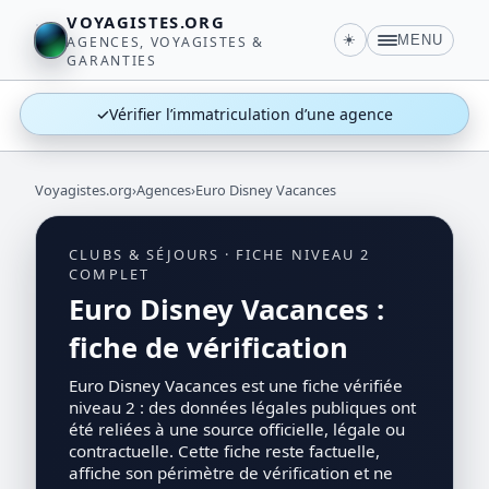
VOYAGISTES.ORG
☀️
MENU
AGENCES, VOYAGISTES &
GARANTIES
✓
Vérifier l’immatriculation d’une agence
Voyagistes.org
›
Agences
›
Euro Disney Vacances
CLUBS & SÉJOURS · FICHE NIVEAU 2
COMPLET
Euro Disney Vacances :
fiche de vérification
Euro Disney Vacances est une fiche vérifiée
niveau 2 : des données légales publiques ont
été reliées à une source officielle, légale ou
contractuelle. Cette fiche reste factuelle,
affiche son périmètre de vérification et ne