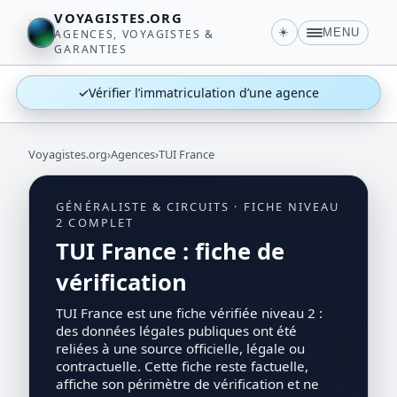
VOYAGISTES.ORG
☀️
MENU
AGENCES, VOYAGISTES &
GARANTIES
✓
Vérifier l’immatriculation d’une agence
Voyagistes.org
›
Agences
›
TUI France
GÉNÉRALISTE & CIRCUITS · FICHE NIVEAU
2 COMPLET
TUI France : fiche de
vérification
TUI France est une fiche vérifiée niveau 2 :
des données légales publiques ont été
reliées à une source officielle, légale ou
contractuelle. Cette fiche reste factuelle,
affiche son périmètre de vérification et ne