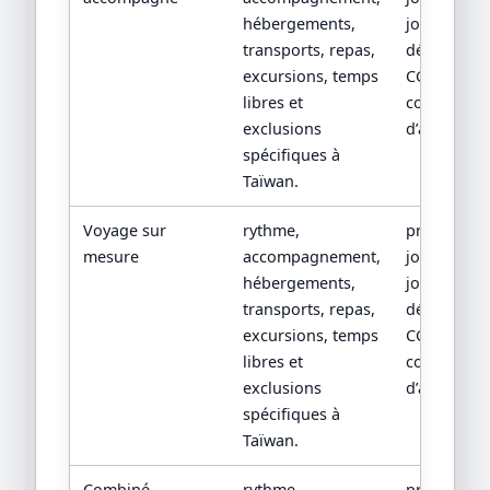
hébergements,
jour, devis
transports, repas,
détaillé,
excursions, temps
CGV/CPV et
libres et
conditions
exclusions
d’assistanc
spécifiques à
Taïwan.
Voyage sur
rythme,
programm
mesure
accompagnement,
jour par
hébergements,
jour, devis
transports, repas,
détaillé,
excursions, temps
CGV/CPV et
libres et
conditions
exclusions
d’assistanc
spécifiques à
Taïwan.
Combiné
rythme,
programm