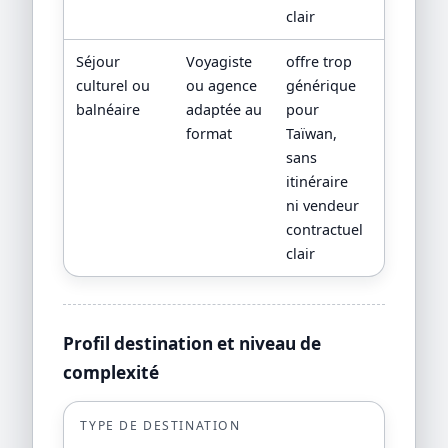
clair
Séjour
Voyagiste
offre trop
devis
culturel ou
ou agence
générique
détaillé,
balnéaire
adaptée au
pour
progra
format
Taïwan,
jour par
sans
jour,
itinéraire
CGV/CPV 
ni vendeur
sources
contractuel
officielle
clair
Profil destination et niveau de
complexité
TYPE DE DESTINATION