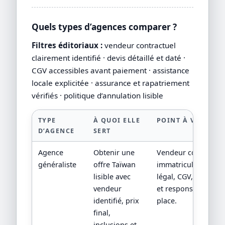
Quels types d’agences comparer ?
Filtres éditoriaux :
vendeur contractuel
clairement identifié · devis détaillé et daté ·
CGV accessibles avant paiement · assistance
locale explicitée · assurance et rapatriement
vérifiés · politique d’annulation lisible
TYPE
À QUOI ELLE
POINT À VÉRIFIER
D’AGENCE
SERT
Agence
Obtenir une
Vendeur contractuel
généraliste
offre Taïwan
immatriculation/sta
lisible avec
légal, CGV, assistan
vendeur
et responsabilité su
identifié, prix
place.
final,
inclusions et