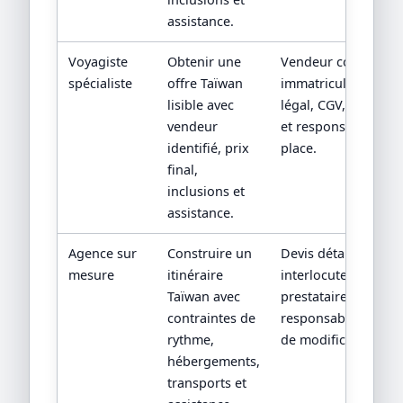
assistance.
Voyagiste
Obtenir une
Vendeur contractuel
spécialiste
offre Taïwan
immatriculation/sta
lisible avec
légal, CGV, assistan
vendeur
et responsabilité su
identifié, prix
place.
final,
inclusions et
assistance.
Agence sur
Construire un
Devis détaillé,
mesure
itinéraire
interlocuteur,
Taïwan avec
prestataires locaux 
contraintes de
responsabilités en 
rythme,
de modification.
hébergements,
transports et