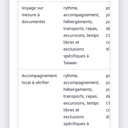
Voyage sur
rythme,
programm
mesure à
accompagnement,
jour par
documenter
hébergements,
jour, devis
transports, repas,
détaillé,
excursions, temps
CGV/CPV et
libres et
conditions
exclusions
d’assistanc
spécifiques à
Taïwan.
Accompagnement
rythme,
programm
local à vérifier
accompagnement,
jour par
hébergements,
jour, devis
transports, repas,
détaillé,
excursions, temps
CGV/CPV et
libres et
conditions
exclusions
d’assistanc
spécifiques à