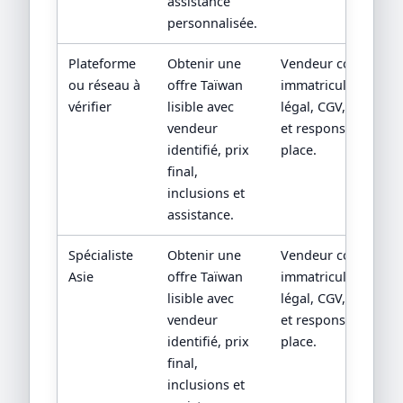
assistance
personnalisée.
Plateforme
Obtenir une
Vendeur contractuel
ou réseau à
offre Taïwan
immatriculation/sta
vérifier
lisible avec
légal, CGV, assistan
vendeur
et responsabilité su
identifié, prix
place.
final,
inclusions et
assistance.
Spécialiste
Obtenir une
Vendeur contractuel
Asie
offre Taïwan
immatriculation/sta
lisible avec
légal, CGV, assistan
vendeur
et responsabilité su
identifié, prix
place.
final,
inclusions et