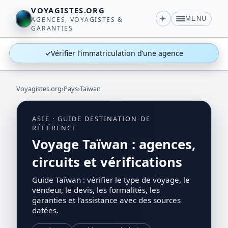
VOYAGISTES.ORG
☀️
MENU
AGENCES, VOYAGISTES &
GARANTIES
✓
Vérifier l’immatriculation d’une agence
Voyagistes.org
›
Pays
›
Taïwan
ASIE · GUIDE DESTINATION DE
RÉFÉRENCE
Voyage Taïwan : agences,
circuits et vérifications
Guide Taïwan : vérifier le type de voyage, le
vendeur, le devis, les formalités, les
garanties et l’assistance avec des sources
datées.