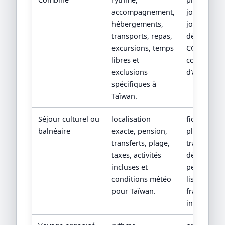
accompagnement,
jour par
hébergements,
jour, devis
transports, repas,
détaillé,
excursions, temps
CGV/CPV et
libres et
conditions
exclusions
d’assistanc
spécifiques à
Taïwan.
Séjour culturel ou
localisation
fiche hôtel,
balnéaire
exacte, pension,
plan de
transferts, plage,
transfert,
taxes, activités
détail de
incluses et
pension et
conditions météo
liste des
pour Taïwan.
frais non
inclus.