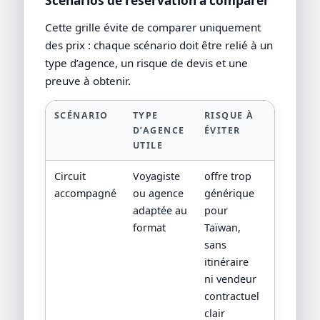
Scénarios de réservation à comparer
Cette grille évite de comparer uniquement
des prix : chaque scénario doit être relié à un
type d’agence, un risque de devis et une
preuve à obtenir.
SCÉNARIO
TYPE
RISQUE À
PREUVE 
D’AGENCE
ÉVITER
DEMAND
UTILE
Circuit
Voyagiste
offre trop
devis
accompagné
ou agence
générique
détaillé,
adaptée au
pour
progra
format
Taïwan,
jour par
sans
jour,
itinéraire
CGV/CPV 
ni vendeur
sources
contractuel
officielle
clair