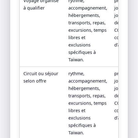
Voyage organisé
rythme,
programm
à qualifier
accompagnement,
jour par
hébergements,
jour, devis
transports, repas,
détaillé,
excursions, temps
CGV/CPV et
libres et
conditions
exclusions
d’assistanc
spécifiques à
Taïwan.
Circuit ou séjour
rythme,
programm
selon offre
accompagnement,
jour par
hébergements,
jour, devis
transports, repas,
détaillé,
excursions, temps
CGV/CPV et
libres et
conditions
exclusions
d’assistanc
spécifiques à
Taïwan.