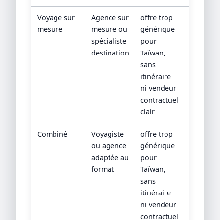
Voyage sur
Agence sur
offre trop
devis
mesure
mesure ou
générique
détaillé,
spécialiste
pour
progra
destination
Taïwan,
jour par
sans
jour,
itinéraire
CGV/CPV 
ni vendeur
sources
contractuel
officielle
clair
Combiné
Voyagiste
offre trop
devis
ou agence
générique
détaillé,
adaptée au
pour
progra
format
Taïwan,
jour par
sans
jour,
itinéraire
CGV/CPV 
ni vendeur
sources
contractuel
officielle