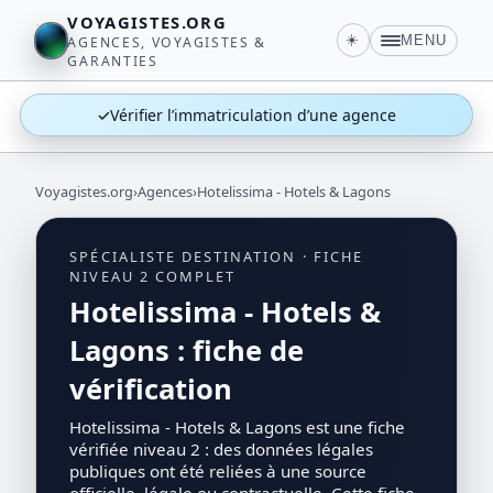
VOYAGISTES.ORG
☀️
MENU
AGENCES, VOYAGISTES &
GARANTIES
✓
Vérifier l’immatriculation d’une agence
Voyagistes.org
›
Agences
›
Hotelissima - Hotels & Lagons
SPÉCIALISTE DESTINATION · FICHE
NIVEAU 2 COMPLET
Hotelissima - Hotels &
Lagons : fiche de
vérification
Hotelissima - Hotels & Lagons est une fiche
vérifiée niveau 2 : des données légales
publiques ont été reliées à une source
officielle, légale ou contractuelle. Cette fiche