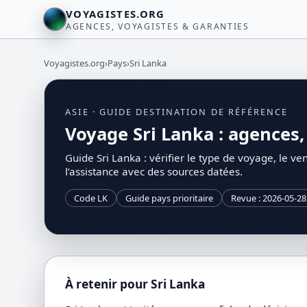
VOYAGISTES.ORG
AGENCES, VOYAGISTES & GARANTIES
Voyagistes.org
›
Pays
›
Sri Lanka
ASIE · GUIDE DESTINATION DE RÉFÉRENCE
Voyage Sri Lanka : agences, 
Guide Sri Lanka : vérifier le type de voyage, le ven
l’assistance avec des sources datées.
Code LK
Guide pays prioritaire
Revue : 2026-05-28
À retenir pour Sri Lanka