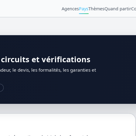
Agences
Pays
Thèmes
Quand partir
Co
circuits et vérifications
deur, le devis, les formalités, les garanties et