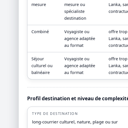
mesure
mesure ou
Lanka, san
spécialiste
contractue
destination
Combiné
Voyagiste ou
offre tro
agence adaptée
Lanka, san
au format
contractue
Séjour
Voyagiste ou
offre tro
culturel ou
agence adaptée
Lanka, san
balnéaire
au format
contractue
Profil destination et niveau de complexit
TYPE DE DESTINATION
long-courrier culturel, nature, plage ou sur