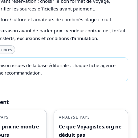
vant réservation : choisir le bon format de voyage,
érifier les sources officielles avant paiement.
ture/culture et amateurs de combinés plage-circuit.
paraison avant de parler prix : vendeur contractuel, forfait
ansferts, excursions et conditions d’annulation.
 noces
ison issues de la base éditoriale : chaque fiche agence
 une recommandation.
ment
PAYS
ANALYSE PAYS
e prix ne montre
Ce que Voyagistes.org ne
ours
déduit pas