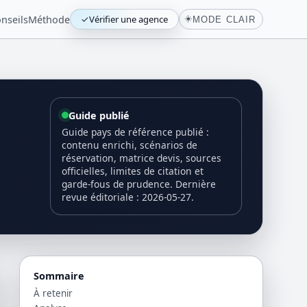
nseils
Méthode
✓
Vérifier une agence
☀️
MODE CLAIR
Guide publié
Guide pays de référence publié :
contenu enrichi, scénarios de
réservation, matrice devis, sources
officielles, limites de citation et
garde-fous de prudence. Dernière
revue éditoriale : 2026-05-27.
Sommaire
À retenir