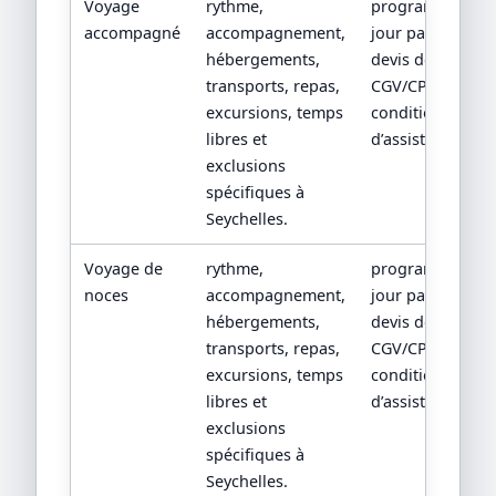
Voyage
rythme,
programme
accompagné
accompagnement,
jour par jour,
hébergements,
devis détaillé,
transports, repas,
CGV/CPV et
excursions, temps
conditions
libres et
d’assistance.
exclusions
spécifiques à
Seychelles.
Voyage de
rythme,
programme
noces
accompagnement,
jour par jour,
hébergements,
devis détaillé,
transports, repas,
CGV/CPV et
excursions, temps
conditions
libres et
d’assistance.
exclusions
spécifiques à
Seychelles.