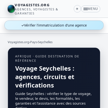
VOYAGISTES.ORG
☀️
MENU
AGENCES, VOYAGISTES &
GARANTIES
✓
Vérifier l’immatriculation d’une agence
Voyagistes.org
›
Pays
›
Seychelles
AFRIQUE · GUIDE DESTINATION DE
RÉFÉRENCE
Voyage Seychelles :
agences, circuits et
vérifications
Guide Seychelles : vérifier le type de voyage,
le vendeur, le devis, les formalités, les
garanties et l’assistance avec des sources
datées.