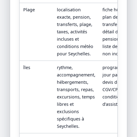
Plage
localisation
fiche hôtel,
exacte, pension,
plan de
transferts, plage,
transfert,
taxes, activités
détail de
incluses et
pension et
conditions météo
liste des frais
pour Seychelles.
non inclus.
îles
rythme,
programme
accompagnement,
jour par jour,
hébergements,
devis détaillé,
transports, repas,
CGV/CPV et
excursions, temps
conditions
libres et
d’assistance.
exclusions
spécifiques à
Seychelles.