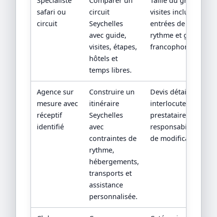
Spécialiste
Comparer un
Taille du groupe,
safari ou
circuit
visites incluses,
circuit
Seychelles
entrées de sites,
avec guide,
rythme et guide
visites, étapes,
francophone.
hôtels et
temps libres.
Agence sur
Construire un
Devis détaillé,
mesure avec
itinéraire
interlocuteur,
réceptif
Seychelles
prestataires locaux 
identifié
avec
responsabilités en c
contraintes de
de modification.
rythme,
hébergements,
transports et
assistance
personnalisée.