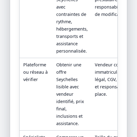
avec
responsabilités en c
contraintes de
de modification.
rythme,
hébergements,
transports et
assistance
personnalisée.
Plateforme
Obtenir une
Vendeur contractuel
ou réseau à
offre
immatriculation/stat
vérifier
Seychelles
légal, CGV, assistan
lisible avec
et responsabilité su
vendeur
place.
identifié, prix
final,
inclusions et
assistance.