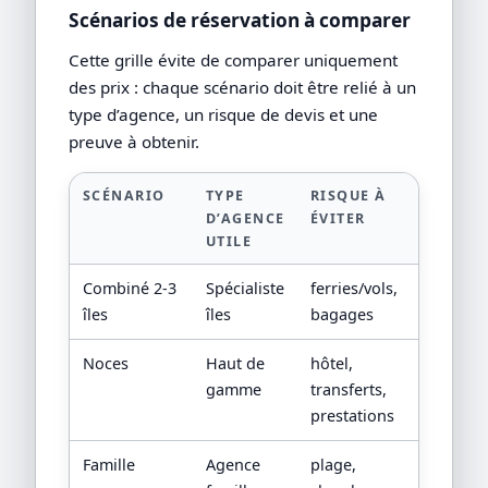
Scénarios de réservation à comparer
Cette grille évite de comparer uniquement
des prix : chaque scénario doit être relié à un
type d’agence, un risque de devis et une
preuve à obtenir.
SCÉNARIO
TYPE
RISQUE À
PREUV
D’AGENCE
ÉVITER
DEMA
UTILE
Combiné 2-3
Spécialiste
ferries/vols,
plan in
îles
îles
bagages
îles
Noces
Haut de
hôtel,
devis
gamme
transferts,
nomina
prestations
Famille
Agence
plage,
fiche 