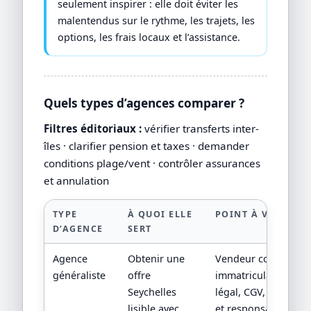
seulement inspirer : elle doit éviter les
malentendus sur le rythme, les trajets, les
options, les frais locaux et l’assistance.
Quels types d’agences comparer ?
Filtres éditoriaux :
vérifier transferts inter-
îles · clarifier pension et taxes · demander
conditions plage/vent · contrôler assurances
et annulation
TYPE
À QUOI ELLE
POINT À VÉRIFIER
D’AGENCE
SERT
Agence
Obtenir une
Vendeur contractuel
généraliste
offre
immatriculation/stat
Seychelles
légal, CGV, assistan
lisible avec
et responsabilité su