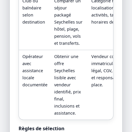
Club ou
Comparer un
Catégorie réelle,
balnéaire
séjour
localisation, boisson
selon
packagé
activités, taxes et
destination
Seychelles sur
horaires de vols.
hôtel, plage,
pension, vols
et transferts.
Opérateur
Obtenir une
Vendeur contractuel
avec
offre
immatriculation/stat
assistance
Seychelles
légal, CGV, assistan
locale
lisible avec
et responsabilité su
documentée
vendeur
place.
identifié, prix
final,
inclusions et
assistance.
Règles de sélection