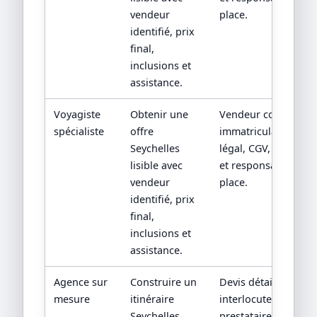
vendeur
place.
identifié, prix
final,
inclusions et
assistance.
Voyagiste
Obtenir une
Vendeur contractuel
spécialiste
offre
immatriculation/stat
Seychelles
légal, CGV, assistan
lisible avec
et responsabilité su
vendeur
place.
identifié, prix
final,
inclusions et
assistance.
Agence sur
Construire un
Devis détaillé,
mesure
itinéraire
interlocuteur,
Seychelles
prestataires locaux 