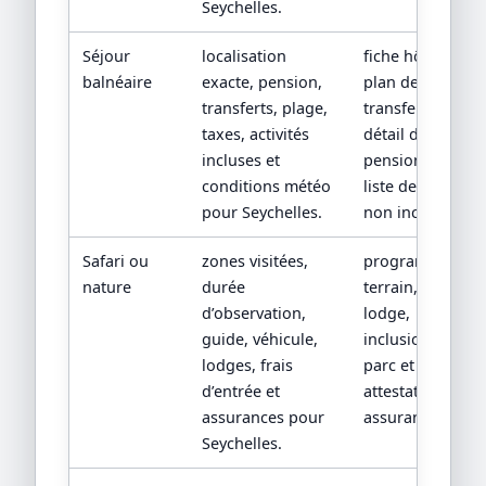
Seychelles.
Séjour
localisation
fiche hôtel,
balnéaire
exacte, pension,
plan de
transferts, plage,
transfert,
taxes, activités
détail de
incluses et
pension et
conditions météo
liste des frais
pour Seychelles.
non inclus.
Safari ou
zones visitées,
programme
nature
durée
terrain, fiche
d’observation,
lodge,
guide, véhicule,
inclusions
lodges, frais
parc et
d’entrée et
attestation
assurances pour
assurance.
Seychelles.