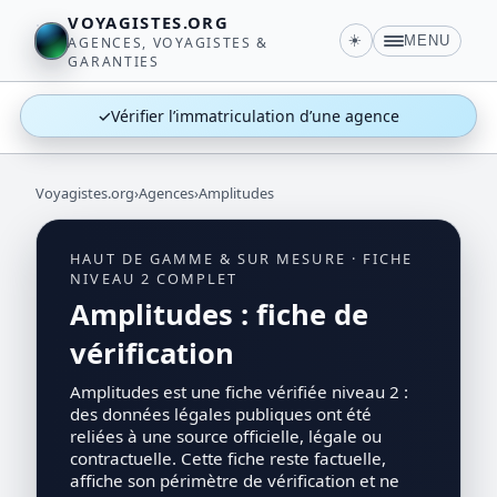
VOYAGISTES.ORG
☀️
MENU
AGENCES, VOYAGISTES &
GARANTIES
✓
Vérifier l’immatriculation d’une agence
Voyagistes.org
›
Agences
›
Amplitudes
HAUT DE GAMME & SUR MESURE · FICHE
NIVEAU 2 COMPLET
Amplitudes : fiche de
vérification
Amplitudes est une fiche vérifiée niveau 2 :
des données légales publiques ont été
reliées à une source officielle, légale ou
contractuelle. Cette fiche reste factuelle,
affiche son périmètre de vérification et ne