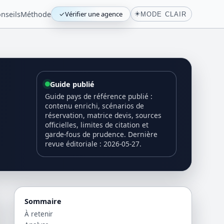
nseils
Méthode
✓
Vérifier une agence
☀️
MODE CLAIR
Guide publié
Guide pays de référence publié :
contenu enrichi, scénarios de
réservation, matrice devis, sources
officielles, limites de citation et
garde-fous de prudence. Dernière
revue éditoriale : 2026-05-27.
Sommaire
À retenir