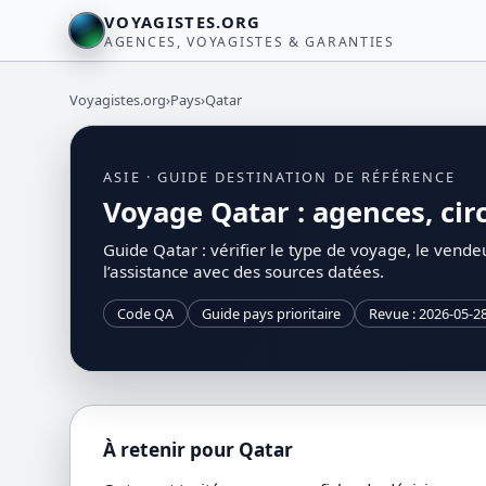
VOYAGISTES.ORG
AGENCES, VOYAGISTES & GARANTIES
Voyagistes.org
›
Pays
›
Qatar
ASIE · GUIDE DESTINATION DE RÉFÉRENCE
Voyage Qatar : agences, circ
Guide Qatar : vérifier le type de voyage, le vendeur
l’assistance avec des sources datées.
Code QA
Guide pays prioritaire
Revue : 2026-05-2
À retenir pour Qatar