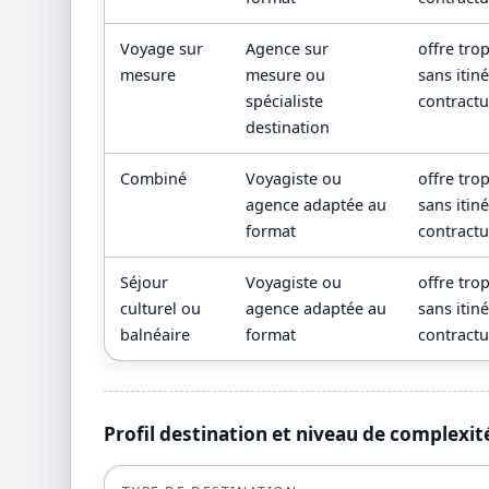
Voyage sur
Agence sur
offre tro
mesure
mesure ou
sans itin
spécialiste
contractue
destination
Combiné
Voyagiste ou
offre tro
agence adaptée au
sans itin
format
contractue
Séjour
Voyagiste ou
offre tro
culturel ou
agence adaptée au
sans itin
balnéaire
format
contractue
Profil destination et niveau de complexit