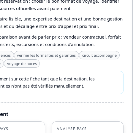
 réservation : choisir le bon format de voyage, identifier
s sources officielles avant paiement.
ire lisible, une expertise destination et une bonne gestion
s et du décalage entre prix d’appel et prix final.
paraison avant de parler prix : vendeur contractuel, forfait
ansferts, excursions et conditions d’annulation.
gences
vérifier les formalités et garanties
circuit accompagné
é
voyage de noces
t sur cette fiche tant que la destination, les
ranties n’ont pas été vérifiés manuellement.
ment
PAYS
ANALYSE PAYS