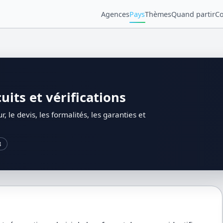
Agences
Pays
Thèmes
Quand partir
Co
uits et vérifications
, le devis, les formalités, les garanties et
8