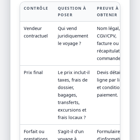
CONTRÔLE
QUESTION À
PREUVE À
POSER
OBTENIR
Vendeur
Qui vend
Nom légal,
contractuel
juridiquement
CGV/CPV,
le voyage ?
facture ou
récapitulatif de
commande.
Prix final
Le prix inclut-il
Devis détaillé
taxes, frais de
ligne par ligne
dossier,
et conditions de
bagages,
paiement.
transferts,
excursions et
frais locaux ?
Forfait ou
S’agit-il d’un
Formulaire
prestations
voyage à
d’information