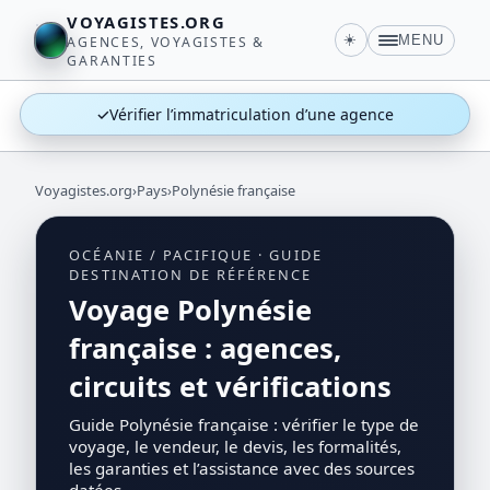
VOYAGISTES.ORG
☀️
MENU
AGENCES, VOYAGISTES &
GARANTIES
✓
Vérifier l’immatriculation d’une agence
Voyagistes.org
›
Pays
›
Polynésie française
OCÉANIE / PACIFIQUE · GUIDE
DESTINATION DE RÉFÉRENCE
Voyage Polynésie
française : agences,
circuits et vérifications
Guide Polynésie française : vérifier le type de
voyage, le vendeur, le devis, les formalités,
les garanties et l’assistance avec des sources
datées.