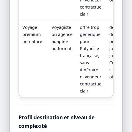
contractuel
clair
Voyage
Voyagiste
offre trop
devis
premium
ou agence
générique
détaillé,
ou nature
adaptée
pour
programm
au format
Polynésie
jour par
française,
jour,
sans
CGV/CPV et
itinéraire
sources
ni vendeur
officielles
contractuel
clair
Profil destination et niveau de
complexité