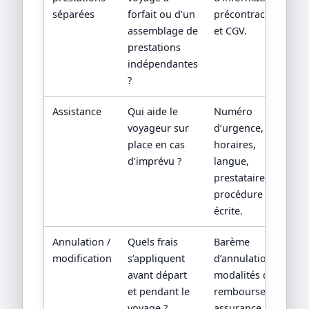
séparées
forfait ou d’un
précontractuelle
assemblage de
et CGV.
prestations
indépendantes
?
Assistance
Qui aide le
Numéro
voyageur sur
d’urgence,
place en cas
horaires,
d’imprévu ?
langue,
prestataire local,
procédure
écrite.
Annulation /
Quels frais
Barème
modification
s’appliquent
d’annulation,
avant départ
modalités de
et pendant le
remboursement,
voyage ?
assurance