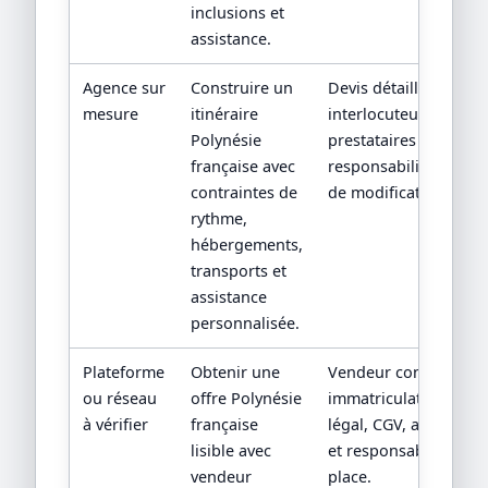
inclusions et
assistance.
Agence sur
Construire un
Devis détaillé,
mesure
itinéraire
interlocuteur,
Polynésie
prestataires locaux et
française avec
responsabilités en ca
contraintes de
de modification.
rythme,
hébergements,
transports et
assistance
personnalisée.
Plateforme
Obtenir une
Vendeur contractuel,
ou réseau
offre Polynésie
immatriculation/statu
à vérifier
française
légal, CGV, assistance
lisible avec
et responsabilité sur
vendeur
place.