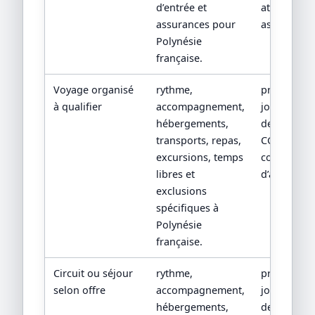
d’entrée et
attestation
assurances pour
assurance.
Polynésie
française.
Voyage organisé
rythme,
programm
à qualifier
accompagnement,
jour par jou
hébergements,
devis détail
transports, repas,
CGV/CPV et
excursions, temps
conditions
libres et
d’assistanc
exclusions
spécifiques à
Polynésie
française.
Circuit ou séjour
rythme,
programm
selon offre
accompagnement,
jour par jou
hébergements,
devis détail