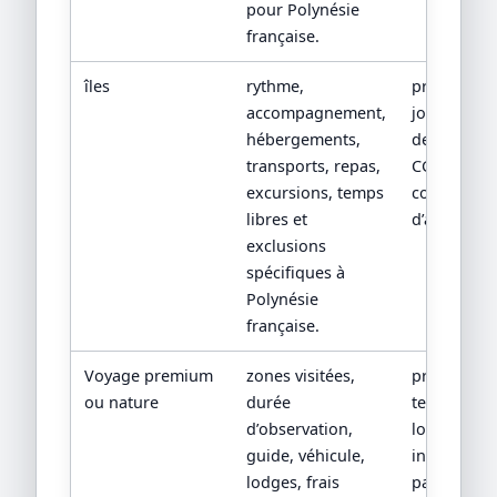
pour Polynésie
française.
îles
rythme,
programm
accompagnement,
jour par jou
hébergements,
devis détail
transports, repas,
CGV/CPV et
excursions, temps
conditions
libres et
d’assistanc
exclusions
spécifiques à
Polynésie
française.
Voyage premium
zones visitées,
programm
ou nature
durée
terrain, fic
d’observation,
lodge,
guide, véhicule,
inclusions
lodges, frais
parc et