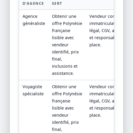
D’AGENCE
SERT
Agence
Obtenir une
Vendeur contractuel,
généraliste
offre Polynésie
immatriculation/statu
française
légal, CGV, assistance
lisible avec
et responsabilité sur
vendeur
place.
identifié, prix
final,
inclusions et
assistance.
Voyagiste
Obtenir une
Vendeur contractuel,
spécialiste
offre Polynésie
immatriculation/statu
française
légal, CGV, assistance
lisible avec
et responsabilité sur
vendeur
place.
identifié, prix
final,