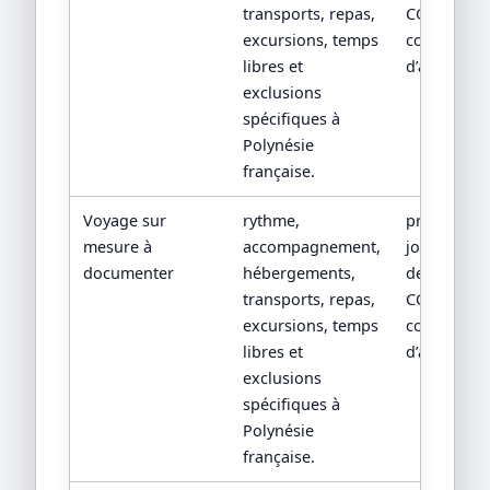
transports, repas,
CGV/CPV et
excursions, temps
conditions
libres et
d’assistanc
exclusions
spécifiques à
Polynésie
française.
Voyage sur
rythme,
programm
mesure à
accompagnement,
jour par jou
documenter
hébergements,
devis détail
transports, repas,
CGV/CPV et
excursions, temps
conditions
libres et
d’assistanc
exclusions
spécifiques à
Polynésie
française.