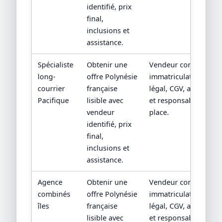
identifié, prix
final,
inclusions et
assistance.
Spécialiste
Obtenir une
Vendeur contractuel,
long-
offre Polynésie
immatriculation/statu
courrier
française
légal, CGV, assistance
Pacifique
lisible avec
et responsabilité sur
vendeur
place.
identifié, prix
final,
inclusions et
assistance.
Agence
Obtenir une
Vendeur contractuel,
combinés
offre Polynésie
immatriculation/statu
îles
française
légal, CGV, assistance
lisible avec
et responsabilité sur