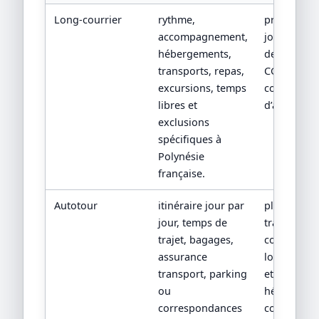
Long-courrier
rythme,
programm
accompagnement,
jour par jou
hébergements,
devis détail
transports, repas,
CGV/CPV et
excursions, temps
conditions
libres et
d’assistanc
exclusions
spécifiques à
Polynésie
française.
Autotour
itinéraire jour par
plan de
jour, temps de
transport,
trajet, bagages,
conditions
assurance
location/tr
transport, parking
et
ou
hébergeme
correspondances
confirmés.