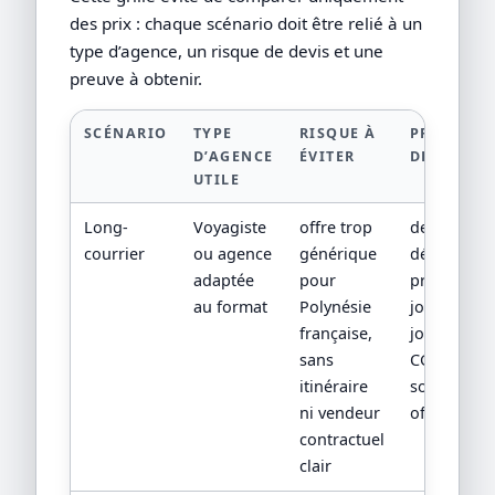
des prix : chaque scénario doit être relié à un
type d’agence, un risque de devis et une
preuve à obtenir.
SCÉNARIO
TYPE
RISQUE À
PREUVE À
D’AGENCE
ÉVITER
DEMANDE
UTILE
Long-
Voyagiste
offre trop
devis
courrier
ou agence
générique
détaillé,
adaptée
pour
programm
au format
Polynésie
jour par
française,
jour,
sans
CGV/CPV et
itinéraire
sources
ni vendeur
officielles
contractuel
clair