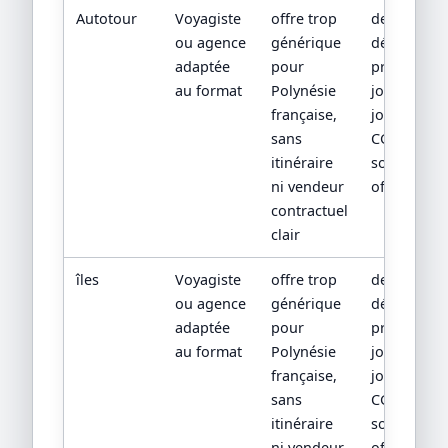
Autotour
Voyagiste
offre trop
devis
ou agence
générique
détaillé,
adaptée
pour
programm
au format
Polynésie
jour par
française,
jour,
sans
CGV/CPV et
itinéraire
sources
ni vendeur
officielles
contractuel
clair
îles
Voyagiste
offre trop
devis
ou agence
générique
détaillé,
adaptée
pour
programm
au format
Polynésie
jour par
française,
jour,
sans
CGV/CPV et
itinéraire
sources
ni vendeur
officielles