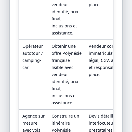
vendeur
place.
identifié, prix
final,
inclusions et
assistance.
Opérateur
Obtenir une
Vendeur contractuel,
autotour /
offre Polynésie
immatriculation/statu
camping-
française
légal, CGV, assistance
car
lisible avec
et responsabilité sur
vendeur
place.
identifié, prix
final,
inclusions et
assistance.
Agence sur
Construire un
Devis détaillé,
mesure
itinéraire
interlocuteur,
avec vols
Polynésie
prestataires locaux et