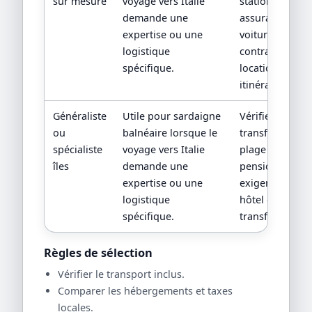
sur mesure
voyage vers Italie
stationnement,
demande une
assurance
expertise ou une
voiture; exiger
logistique
contrat
spécifique.
location et
itinéraire.
Généraliste
Utile pour sardaigne
Vérifier
ou
balnéaire lorsque le
transfert,
spécialiste
voyage vers Italie
plage réelle,
îles
demande une
pension;
expertise ou une
exiger fiche
logistique
hôtel et
spécifique.
transfert.
Règles de sélection
Vérifier le transport inclus.
Comparer les hébergements et taxes
locales.