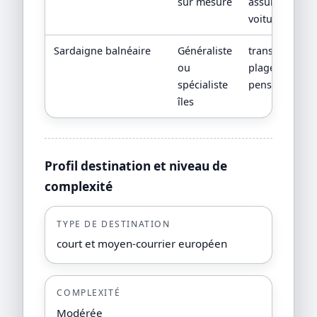
sur mesure
assurance
voiture
Sardaigne balnéaire
Généraliste
transfert,
ou
plage réelle,
spécialiste
pension
îles
Profil destination et niveau de
complexité
TYPE DE DESTINATION
court et moyen-courrier européen
COMPLEXITÉ
Modérée