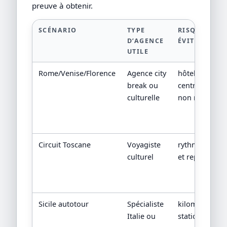
preuve à obtenir.
SCÉNARIO
TYPE
RISQUE À
D’AGENCE
ÉVITER
UTILE
Rome/Venise/Florence
Agence city
hôtel loin du
break ou
centre, entrée
culturelle
non réservées
Circuit Toscane
Voyagiste
rythme dense
culturel
et repas libres
Sicile autotour
Spécialiste
kilométrage,
Italie ou
stationnement