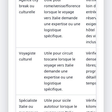
break ou
rome/venise/florence
loin du centre,
culturelle
lorsque le voyage
entrées non
vers Italie demande
réservées;
une expertise ou une
exiger adresse
logistique
hôtel et liste
spécifique.
des visites
incluses.
Voyagiste
Utile pour circuit
Vérifier rythme
culturel
toscane lorsque le
dense et repas
voyage vers Italie
libres; exiger
demande une
programme
expertise ou une
détaillé et
logistique
temps libres.
spécifique.
Spécialiste
Utile pour sicile
Vérifier
Italie ou
autotour lorsque le
kilométrage,