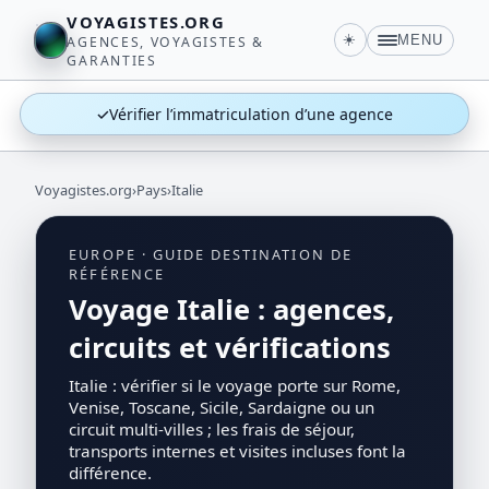
VOYAGISTES.ORG
☀️
MENU
AGENCES, VOYAGISTES &
GARANTIES
✓
Vérifier l’immatriculation d’une agence
Voyagistes.org
›
Pays
›
Italie
EUROPE · GUIDE DESTINATION DE
RÉFÉRENCE
Voyage Italie : agences,
circuits et vérifications
Italie : vérifier si le voyage porte sur Rome,
Venise, Toscane, Sicile, Sardaigne ou un
circuit multi-villes ; les frais de séjour,
transports internes et visites incluses font la
différence.