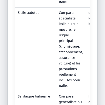
Italie.
Sicile autotour
Comparer
contrat
spécialiste
location e
italie ou sur
itinéraire
mesure, le
risque
principal
(kilométrage,
stationnement,
assurance
voiture) et les
prestations
réellement
incluses pour
Italie.
Sardaigne balnéaire
Comparer
fiche hôte
généraliste ou
et transfer