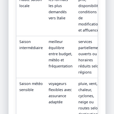
locale
les plus
disponibilité,
demandés
conditions
vers Italie
de
modification
et affluence
Saison
meilleur
services
intermédiaire
équilibre
partiellement
entre budget,
ouverts ou
météo et
horaires
fréquentation
réduits selon
régions
Saison météo
voyageurs
pluie, vent,
sensible
flexibles avec
chaleur,
assurance
cyclones,
adaptée
neige ou
routes selon