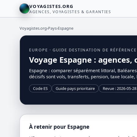
VOYAGISTES.ORG
AGENCES, VOYAGISTES & GARANTIES
Voyagistes.org
›
Pays
›
Espagne
EUROPE · GUIDE DESTINATION DE RÉFÉRENCE
Voyage Espagne : agences, ci
Espagne : comparer séparément littoral, Baléares, 
décisifs sont vols, transferts, pension, taxe locale, 
Code ES
Guide pays prioritaire
Revue : 2026-05-28
À retenir pour Espagne