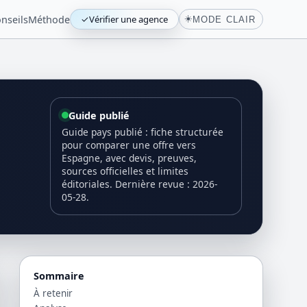
nseils
Méthode
✓
Vérifier une agence
☀️
MODE CLAIR
Guide publié
Guide pays publié : fiche structurée
pour comparer une offre vers
Espagne, avec devis, preuves,
sources officielles et limites
éditoriales. Dernière revue : 2026-
05-28.
Sommaire
À retenir