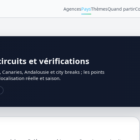
Agences
Pays
Thèmes
Quand partir
Co
rcuits et vérifications
Canaries, Andalousie et city breaks ; les points
localisation réelle et saison.