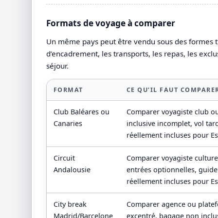
Formats de voyage à comparer
Un même pays peut être vendu sous des formes très 
d’encadrement, les transports, les repas, les exclu
séjour.
FORMAT
CE QU’IL FAUT COMPARE
Club Baléares ou
Comparer voyagiste club ou g
Canaries
inclusive incomplet, vol tard
réellement incluses pour E
Circuit
Comparer voyagiste culturel,
Andalousie
entrées optionnelles, guide
réellement incluses pour E
City break
Comparer agence ou platefor
Madrid/Barcelone
excentré, bagage non inclus,