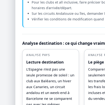
Pour les clubs et all inclusive, faire préciser b
horaires d’arrivée/départ.
Sur les circuits Andalousie ou îles, demander 
Vérifier les conditions de modification quand
Analyse destination : ce qui change vrai
ANALYSE PAYS
ANALYSE 
Lecture destination
Le piège
L’Espagne n’est pas une
Comparer l
seule promesse de soleil : un
seulement
club aux Baléares, un hiver
les transf
aux Canaries, un circuit
les frais l
andalou et un week-end à
incluses e
Barcelone ne se comparent
du vendeu
pas avec les mêmes