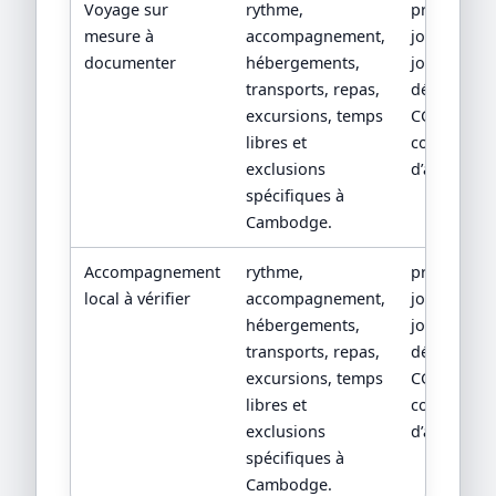
Voyage sur
rythme,
programm
mesure à
accompagnement,
jour par
documenter
hébergements,
jour, devis
transports, repas,
détaillé,
excursions, temps
CGV/CPV et
libres et
conditions
exclusions
d’assistanc
spécifiques à
Cambodge.
Accompagnement
rythme,
programm
local à vérifier
accompagnement,
jour par
hébergements,
jour, devis
transports, repas,
détaillé,
excursions, temps
CGV/CPV et
libres et
conditions
exclusions
d’assistanc
spécifiques à
Cambodge.