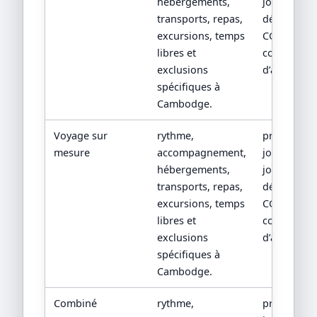
hébergements,
jour, devis
transports, repas,
détaillé,
excursions, temps
CGV/CPV et
libres et
conditions
exclusions
d’assistanc
spécifiques à
Cambodge.
Voyage sur
rythme,
programm
mesure
accompagnement,
jour par
hébergements,
jour, devis
transports, repas,
détaillé,
excursions, temps
CGV/CPV et
libres et
conditions
exclusions
d’assistanc
spécifiques à
Cambodge.
Combiné
rythme,
programm