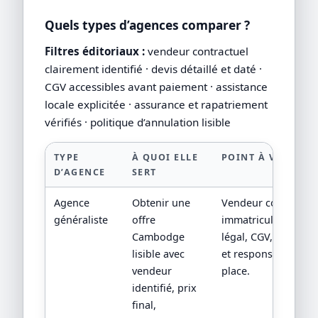
Quels types d’agences comparer ?
Filtres éditoriaux :
vendeur contractuel
clairement identifié · devis détaillé et daté ·
CGV accessibles avant paiement · assistance
locale explicitée · assurance et rapatriement
vérifiés · politique d’annulation lisible
TYPE
À QUOI ELLE
POINT À VÉRIFIER
D’AGENCE
SERT
Agence
Obtenir une
Vendeur contractuel
généraliste
offre
immatriculation/sta
Cambodge
légal, CGV, assistan
lisible avec
et responsabilité su
vendeur
place.
identifié, prix
final,