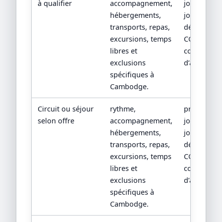
à qualifier
accompagnement,
jour par
hébergements,
jour, devis
transports, repas,
détaillé,
excursions, temps
CGV/CPV et
libres et
conditions
exclusions
d’assistanc
spécifiques à
Cambodge.
Circuit ou séjour
rythme,
programm
selon offre
accompagnement,
jour par
hébergements,
jour, devis
transports, repas,
détaillé,
excursions, temps
CGV/CPV et
libres et
conditions
exclusions
d’assistanc
spécifiques à
Cambodge.