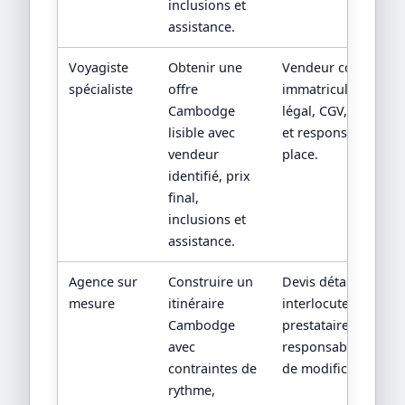
inclusions et
assistance.
Voyagiste
Obtenir une
Vendeur contractuel
spécialiste
offre
immatriculation/sta
Cambodge
légal, CGV, assistan
lisible avec
et responsabilité su
vendeur
place.
identifié, prix
final,
inclusions et
assistance.
Agence sur
Construire un
Devis détaillé,
mesure
itinéraire
interlocuteur,
Cambodge
prestataires locaux 
avec
responsabilités en 
contraintes de
de modification.
rythme,