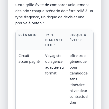
Cette grille évite de comparer uniquement
des prix : chaque scénario doit être relié à un
type d’agence, un risque de devis et une
preuve à obtenir.
SCÉNARIO
TYPE
RISQUE À
PREUVE
D’AGENCE
ÉVITER
DEMAN
UTILE
Circuit
Voyagiste
offre trop
devis
accompagné
ou agence
générique
détaillé,
adaptée au
pour
progra
format
Cambodge,
jour par
sans
jour,
itinéraire
CGV/CPV
ni vendeur
sources
contractuel
officielle
clair