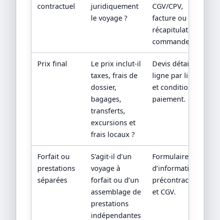
contractuel
juridiquement
CGV/CPV,
le voyage ?
facture ou
récapitulatif de
commande.
Prix final
Le prix inclut-il
Devis détaillé
taxes, frais de
ligne par ligne
dossier,
et conditions de
bagages,
paiement.
transferts,
excursions et
frais locaux ?
Forfait ou
S’agit-il d’un
Formulaire
prestations
voyage à
d’information
séparées
forfait ou d’un
précontractuelle
assemblage de
et CGV.
prestations
indépendantes