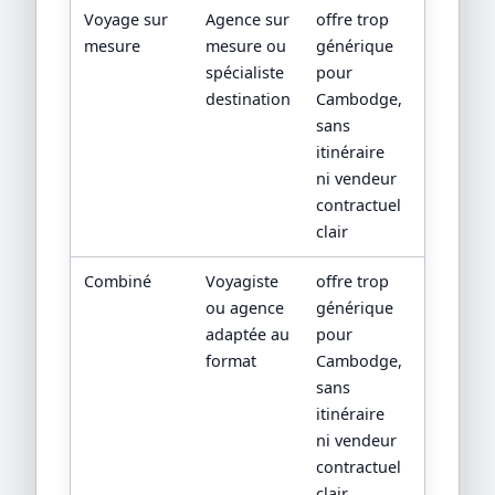
Voyage sur
Agence sur
offre trop
devis
mesure
mesure ou
générique
détaillé,
spécialiste
pour
progra
destination
Cambodge,
jour par
sans
jour,
itinéraire
CGV/CPV
ni vendeur
sources
contractuel
officielle
clair
Combiné
Voyagiste
offre trop
devis
ou agence
générique
détaillé,
adaptée au
pour
progra
format
Cambodge,
jour par
sans
jour,
itinéraire
CGV/CPV
ni vendeur
sources
contractuel
officielle
clair