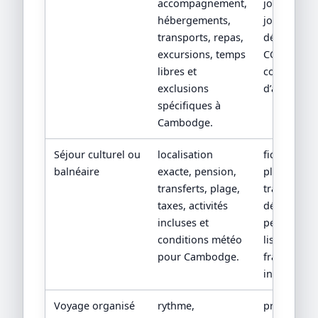
accompagnement,
jour par
hébergements,
jour, devis
transports, repas,
détaillé,
excursions, temps
CGV/CPV et
libres et
conditions
exclusions
d’assistanc
spécifiques à
Cambodge.
Séjour culturel ou
localisation
fiche hôtel,
balnéaire
exacte, pension,
plan de
transferts, plage,
transfert,
taxes, activités
détail de
incluses et
pension et
conditions météo
liste des
pour Cambodge.
frais non
inclus.
Voyage organisé
rythme,
programm