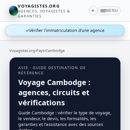
VOYAGISTES.ORG
☀️
MENU
AGENCES, VOYAGISTES &
GARANTIES
✓
Vérifier l’immatriculation d’une agence
Voyagistes.org
›
Pays
›
Cambodge
ASIE · GUIDE DESTINATION DE
RÉFÉRENCE
Voyage Cambodge :
agences, circuits et
vérifications
Guide Cambodge : vérifier le type de voyage,
le vendeur, le devis, les formalités, les
garanties et l’assistance avec des sources
datées.