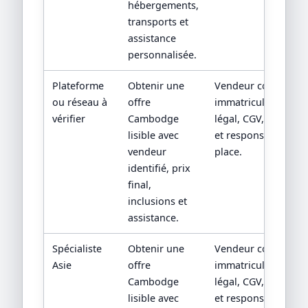
hébergements,
transports et
assistance
personnalisée.
Plateforme
Obtenir une
Vendeur contractuel
ou réseau à
offre
immatriculation/sta
vérifier
Cambodge
légal, CGV, assistan
lisible avec
et responsabilité su
vendeur
place.
identifié, prix
final,
inclusions et
assistance.
Spécialiste
Obtenir une
Vendeur contractuel
Asie
offre
immatriculation/sta
Cambodge
légal, CGV, assistan
lisible avec
et responsabilité su