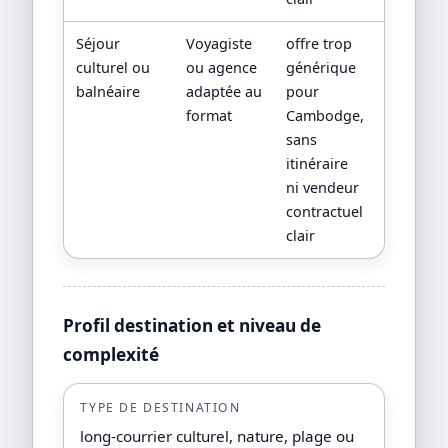
Séjour
Voyagiste
offre trop
devis
culturel ou
ou agence
générique
détaillé,
balnéaire
adaptée au
pour
progra
format
Cambodge,
jour par
sans
jour,
itinéraire
CGV/CPV
ni vendeur
sources
contractuel
officielle
clair
Profil destination et niveau de
complexité
TYPE DE DESTINATION
long-courrier culturel, nature, plage ou