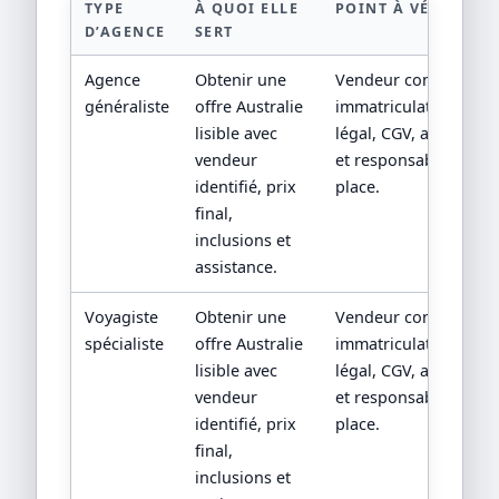
TYPE
À QUOI ELLE
POINT À VÉRIFIER
D’AGENCE
SERT
Agence
Obtenir une
Vendeur contractuel,
généraliste
offre Australie
immatriculation/statu
lisible avec
légal, CGV, assistance
vendeur
et responsabilité sur
identifié, prix
place.
final,
inclusions et
assistance.
Voyagiste
Obtenir une
Vendeur contractuel,
spécialiste
offre Australie
immatriculation/statu
lisible avec
légal, CGV, assistance
vendeur
et responsabilité sur
identifié, prix
place.
final,
inclusions et