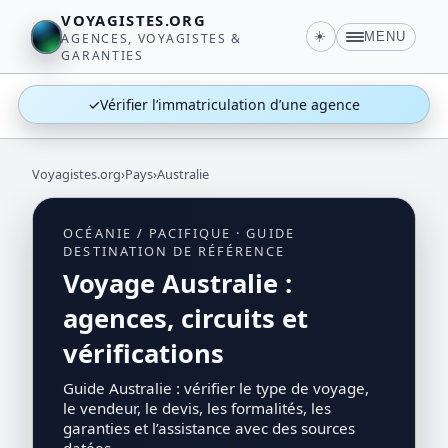
VOYAGISTES.ORG
☀️
MENU
AGENCES, VOYAGISTES &
GARANTIES
✓
Vérifier l’immatriculation d’une agence
Voyagistes.org
›
Pays
›
Australie
OCÉANIE / PACIFIQUE · GUIDE
DESTINATION DE RÉFÉRENCE
Voyage Australie :
agences, circuits et
vérifications
Guide Australie : vérifier le type de voyage,
le vendeur, le devis, les formalités, les
garanties et l’assistance avec des sources
datées.