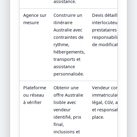
assistance.
Agence sur
Construire un
Devis détaillé,
mesure
itinéraire
interlocuteur,
Australie avec
prestataires locaux et
contraintes de
responsabilités en ca
rythme,
de modification.
hébergements,
transports et
assistance
personnalisée.
Plateforme
Obtenir une
Vendeur contractuel,
ou réseau
offre Australie
immatriculation/statu
à vérifier
lisible avec
légal, CGV, assistance
vendeur
et responsabilité sur
identifié, prix
place.
final,
inclusions et