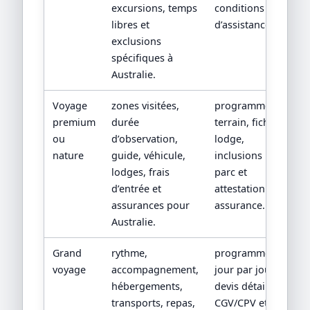
excursions, temps
conditions
libres et
d’assistance.
exclusions
spécifiques à
Australie.
Voyage
zones visitées,
programme
premium
durée
terrain, fiche
ou
d’observation,
lodge,
nature
guide, véhicule,
inclusions
lodges, frais
parc et
d’entrée et
attestation
assurances pour
assurance.
Australie.
Grand
rythme,
programme
voyage
accompagnement,
jour par jour,
hébergements,
devis détaillé,
transports, repas,
CGV/CPV et