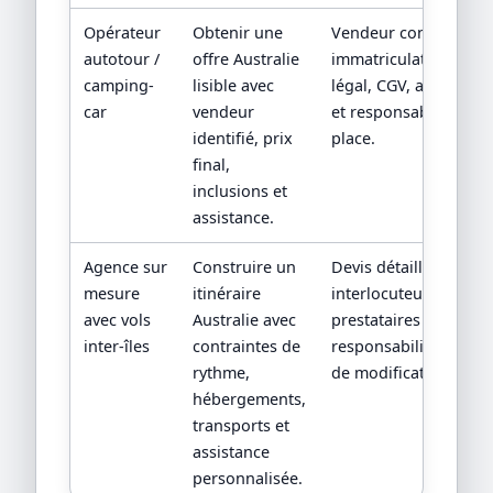
Opérateur
Obtenir une
Vendeur contractuel,
autotour /
offre Australie
immatriculation/statu
camping-
lisible avec
légal, CGV, assistance
car
vendeur
et responsabilité sur
identifié, prix
place.
final,
inclusions et
assistance.
Agence sur
Construire un
Devis détaillé,
mesure
itinéraire
interlocuteur,
avec vols
Australie avec
prestataires locaux et
inter-îles
contraintes de
responsabilités en ca
rythme,
de modification.
hébergements,
transports et
assistance
personnalisée.