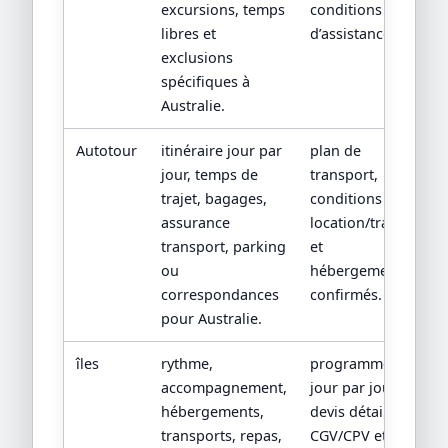
excursions, temps
conditions
libres et
d’assistance.
exclusions
spécifiques à
Australie.
Autotour
itinéraire jour par
plan de
jour, temps de
transport,
trajet, bagages,
conditions
assurance
location/train
transport, parking
et
ou
hébergements
correspondances
confirmés.
pour Australie.
îles
rythme,
programme
accompagnement,
jour par jour,
hébergements,
devis détaillé,
transports, repas,
CGV/CPV et