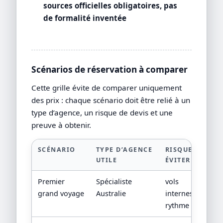
sources officielles obligatoires, pas
de formalité inventée
Scénarios de réservation à comparer
Cette grille évite de comparer uniquement
des prix : chaque scénario doit être relié à un
type d’agence, un risque de devis et une
preuve à obtenir.
SCÉNARIO
TYPE D’AGENCE
RISQUE À
P
UTILE
ÉVITER
D
Premier
Spécialiste
vols
p
grand voyage
Australie
internes,
l
rythme