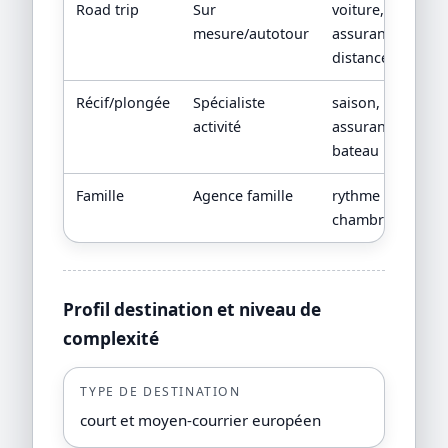
Road trip
Sur
voiture,
c
mesure/autotour
assurances,
l
distances
Récif/plongée
Spécialiste
saison,
fi
activité
assurance,
ac
bateau
Famille
Agence famille
rythme et
p
chambres
a
Profil destination et niveau de
complexité
TYPE DE DESTINATION
court et moyen-courrier européen