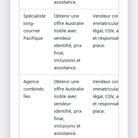
assistance.
Spécialiste
Obtenir une
Vendeur contractuel,
long-
offre Australie
immatriculation/statu
courrier
lisible avec
légal, CGV, assistance
Pacifique
vendeur
et responsabilité sur
identifié, prix
place.
final,
inclusions et
assistance.
Agence
Obtenir une
Vendeur contractuel,
combinés
offre Australie
immatriculation/statu
îles
lisible avec
légal, CGV, assistance
vendeur
et responsabilité sur
identifié, prix
place.
final,
inclusions et
assistance.