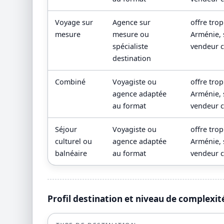
Voyage sur
Agence sur
offre tro
mesure
mesure ou
Arménie, s
spécialiste
vendeur c
destination
Combiné
Voyagiste ou
offre tro
agence adaptée
Arménie, s
au format
vendeur c
Séjour
Voyagiste ou
offre tro
culturel ou
agence adaptée
Arménie, s
balnéaire
au format
vendeur c
Profil destination et niveau de complexit