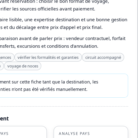
ant réservation : choisir le bon format de voyage,
érifier les sources officielles avant paiement.
ire lisible, une expertise destination et une bonne gestion
s et du décalage entre prix d’appel et prix final.
paraison avant de parler prix : vendeur contractuel, forfait
ansferts, excursions et conditions d’annulation.
gences
vérifier les formalités et garanties
circuit accompagné
é
voyage de noces
t sur cette fiche tant que la destination, les
ranties n’ont pas été vérifiés manuellement.
ment
PAYS
ANALYSE PAYS