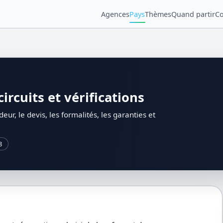
Agences
Pays
Thèmes
Quand partir
Co
ircuits et vérifications
eur, le devis, les formalités, les garanties et
8