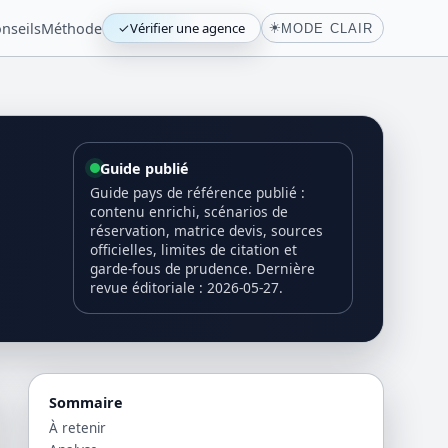
nseils
Méthode
✓
Vérifier une agence
☀️
MODE CLAIR
Guide publié
Guide pays de référence publié :
contenu enrichi, scénarios de
réservation, matrice devis, sources
officielles, limites de citation et
garde-fous de prudence. Dernière
revue éditoriale : 2026-05-27.
Sommaire
À retenir