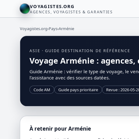
VOYAGISTES.ORG
AGENCES, VOYAGISTES & GARANTIES
Voyagistes.org
›
Pays
›
Arménie
ASIE · GUIDE DESTINATION DE RÉFÉRENCE
Voyage Arménie : agences, c
Guide Arménie : vérifier le type de voyage, le vend
l’assistance avec des sources datées.
Code AM
Guide pays prioritaire
Revue : 2026-05-2
À retenir pour Arménie