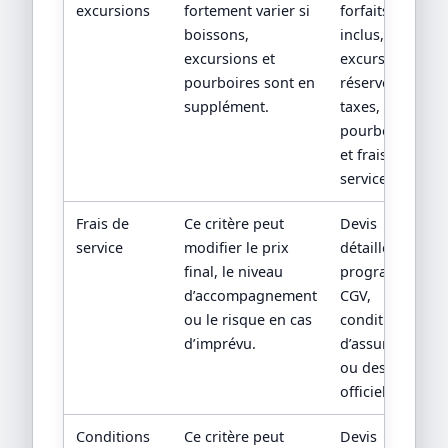
excursions
fortement varier si
forfaits
boissons,
inclus,
excursions et
excursions
pourboires sont en
réservées,
supplément.
taxes,
pourboires
et frais de
service.
Frais de
Ce critère peut
Devis
service
modifier le prix
détaillé,
final, le niveau
programme,
d’accompagnement
CGV,
ou le risque en cas
conditions
d’imprévu.
d’assurance
ou descriptif
officiel.
Conditions
Ce critère peut
Devis