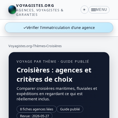
VOYAGISTES.ORG
☀️
MENU
AGENCES, VOYAGISTES &
GARANTIES
✓
Vérifier l’immatriculation d’une agence
Voyagistes.org
›
Thèmes
›
Croisières
VOYAGE PAR THÈME · GUIDE PUBLIÉ
Croisières : agences et
critères de choix
Comparer croisières maritimes, fluviales et
expéditions en regardant ce qui est
réellement inclus.
8 fiches agences liées
Guide publié
Revue : 2026-05-27