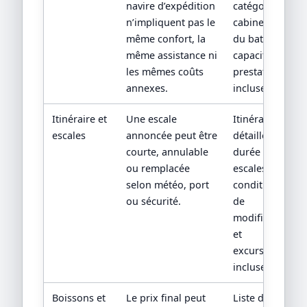
navire d’expédition
catégorie
n’impliquent pas le
cabine, plan
même confort, la
du bateau,
même assistance ni
capacité et
les mêmes coûts
prestations
annexes.
incluses.
Itinéraire et
Une escale
Itinéraire
escales
annoncée peut être
détaillé,
courte, annulable
durée des
ou remplacée
escales,
selon météo, port
conditions
ou sécurité.
de
modification
et
excursions
incluses.
Boissons et
Le prix final peut
Liste des