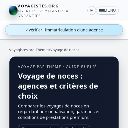
VOYAGISTES.ORG
☀️
MENU
AGENCES, VOYAGISTES &
GARANTIES
✓
Vérifier l’immatriculation d’une agence
Voyagistes.org
›
Thèmes
›
Voyage de noces
VOYAGE PAR THÈME · GUIDE PUBLIÉ
Voyage de noces :
agences et critères de
choix
Comparer les voyages de noces en
regardant personnalisation, garanties et
conditions de prestations premium.