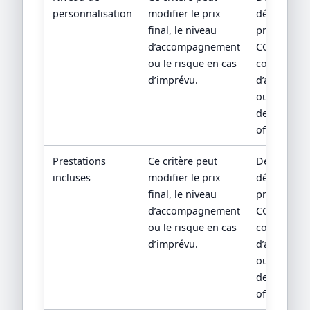
personnalisation
modifier le prix
détaillé,
final, le niveau
programme
d’accompagnement
CGV,
ou le risque en cas
conditions
d’imprévu.
d’assuranc
ou
descriptif
officiel.
Prestations
Ce critère peut
Devis
incluses
modifier le prix
détaillé,
final, le niveau
programme
d’accompagnement
CGV,
ou le risque en cas
conditions
d’imprévu.
d’assuranc
ou
descriptif
officiel.