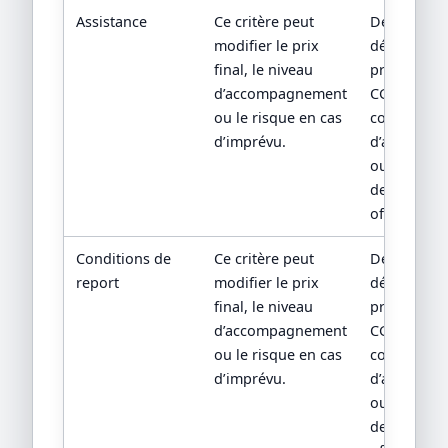
Assistance
Ce critère peut
Devis
modifier le prix
détaillé,
final, le niveau
programme
d’accompagnement
CGV,
ou le risque en cas
conditions
d’imprévu.
d’assuranc
ou
descriptif
officiel.
Conditions de
Ce critère peut
Devis
report
modifier le prix
détaillé,
final, le niveau
programme
d’accompagnement
CGV,
ou le risque en cas
conditions
d’imprévu.
d’assuranc
ou
descriptif