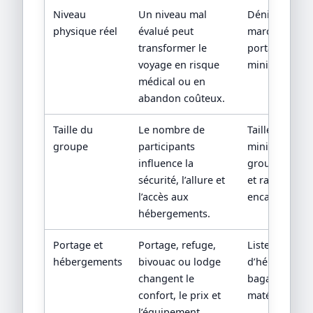
Niveau
Un niveau mal
Dénivelé, dur
physique réel
évalué peut
marche, altitu
transformer le
portage et ni
voyage en risque
minimum dem
médical ou en
abandon coûteux.
Taille du
Le nombre de
Taille
groupe
participants
minimum/ma
influence la
groupe, dépar
sécurité, l’allure et
et ratio
l’accès aux
encadrement/
hébergements.
Portage et
Portage, refuge,
Liste des nuit
hébergements
bivouac ou lodge
d’hébergemen
changent le
bagages trans
confort, le prix et
matériel fourn
l’équipement