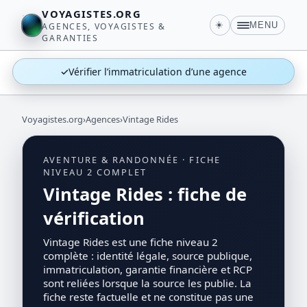
VOYAGISTES.ORG
☀️
MENU
AGENCES, VOYAGISTES &
GARANTIES
✓
Vérifier l’immatriculation d’une agence
Voyagistes.org
›
Agences
›
Vintage Rides
AVENTURE & RANDONNÉE · FICHE
NIVEAU 2 COMPLET
Vintage Rides : fiche de
vérification
Vintage Rides est une fiche niveau 2
complète : identité légale, source publique,
immatriculation, garantie financière et RCP
sont reliées lorsque la source les publie. La
fiche reste factuelle et ne constitue pas une