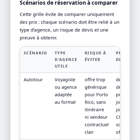
Scénarios de réservation à comparer
Cette grille évite de comparer uniquement
des prix : chaque scénario doit être relié à un
type d’agence, un risque de devis et une
preuve à obtenir.
SCÉNARIO
TYPE
RISQUE À
PREUVE À
D’AGENCE
ÉVITER
DEMANDE
UTILE
Autotour
Voyagiste
offre trop
devis
ou agence
générique
détaillé,
adaptée
pour Porto
programm
au format
Rico, sans
jour par
itinéraire
jour,
ni vendeur
CGV/CPV et
contractuel
sources
clair
officielles