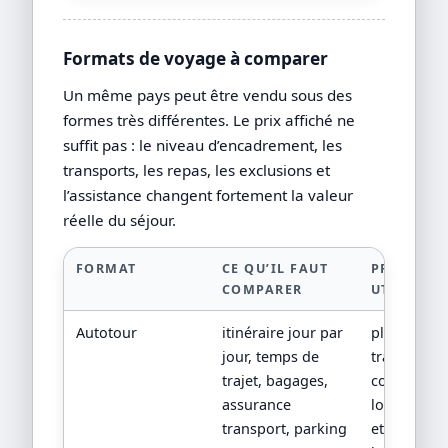
Formats de voyage à comparer
Un même pays peut être vendu sous des
formes très différentes. Le prix affiché ne
suffit pas : le niveau d’encadrement, les
transports, les repas, les exclusions et
l’assistance changent fortement la valeur
réelle du séjour.
FORMAT
CE QU’IL FAUT
PREUVE
COMPARER
UTILE
Autotour
itinéraire jour par
plan de
jour, temps de
transport,
trajet, bagages,
conditions
assurance
location/tr
transport, parking
et