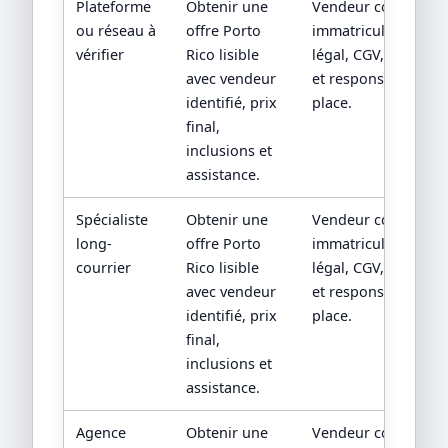
Plateforme
Obtenir une
Vendeur contractuel
ou réseau à
offre Porto
immatriculation/sta
vérifier
Rico lisible
légal, CGV, assistan
avec vendeur
et responsabilité su
identifié, prix
place.
final,
inclusions et
assistance.
Spécialiste
Obtenir une
Vendeur contractuel
long-
offre Porto
immatriculation/sta
courrier
Rico lisible
légal, CGV, assistan
avec vendeur
et responsabilité su
identifié, prix
place.
final,
inclusions et
assistance.
Agence
Obtenir une
Vendeur contractuel