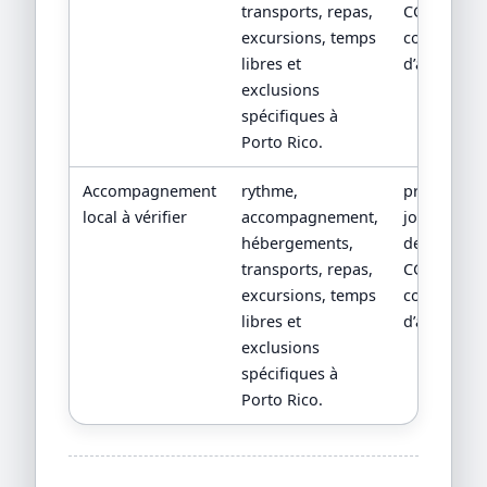
transports, repas,
CGV/CPV et
excursions, temps
conditions
libres et
d’assistanc
exclusions
spécifiques à
Porto Rico.
Accompagnement
rythme,
programm
local à vérifier
accompagnement,
jour par jou
hébergements,
devis détail
transports, repas,
CGV/CPV et
excursions, temps
conditions
libres et
d’assistanc
exclusions
spécifiques à
Porto Rico.