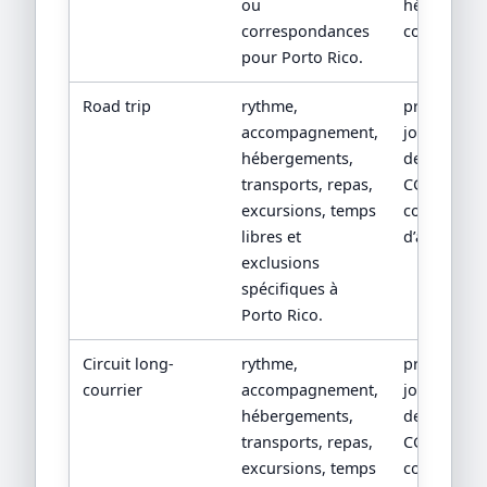
ou
hébergeme
correspondances
confirmés.
pour Porto Rico.
Road trip
rythme,
programm
accompagnement,
jour par jou
hébergements,
devis détail
transports, repas,
CGV/CPV et
excursions, temps
conditions
libres et
d’assistanc
exclusions
spécifiques à
Porto Rico.
Circuit long-
rythme,
programm
courrier
accompagnement,
jour par jou
hébergements,
devis détail
transports, repas,
CGV/CPV et
excursions, temps
conditions