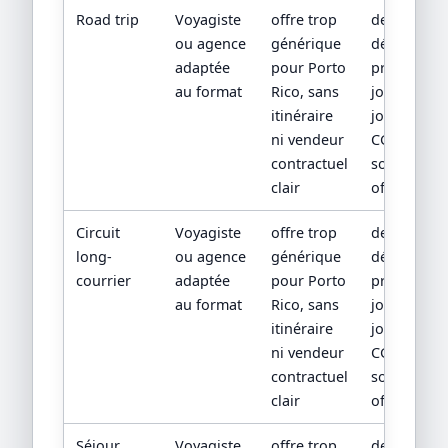
Road trip
Voyagiste
offre trop
devis
ou agence
générique
détaillé,
adaptée
pour Porto
programm
au format
Rico, sans
jour par
itinéraire
jour,
ni vendeur
CGV/CPV et
contractuel
sources
clair
officielles
Circuit
Voyagiste
offre trop
devis
long-
ou agence
générique
détaillé,
courrier
adaptée
pour Porto
programm
au format
Rico, sans
jour par
itinéraire
jour,
ni vendeur
CGV/CPV et
contractuel
sources
clair
officielles
Séjour
Voyagiste
offre trop
devis