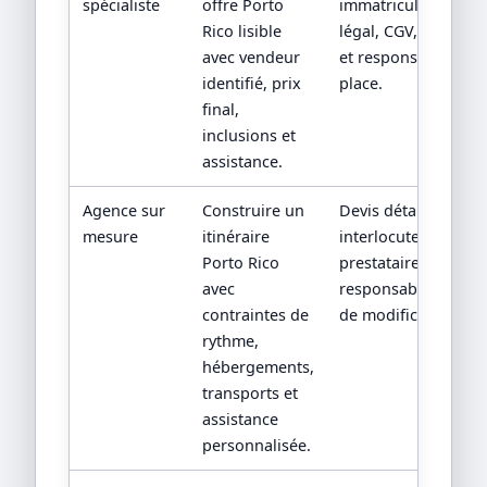
spécialiste
offre Porto
immatriculation/sta
Rico lisible
légal, CGV, assistan
avec vendeur
et responsabilité su
identifié, prix
place.
final,
inclusions et
assistance.
Agence sur
Construire un
Devis détaillé,
mesure
itinéraire
interlocuteur,
Porto Rico
prestataires locaux 
avec
responsabilités en 
contraintes de
de modification.
rythme,
hébergements,
transports et
assistance
personnalisée.