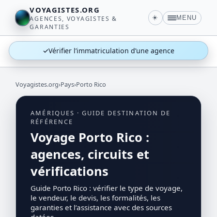
VOYAGISTES.ORG
☀️
MENU
AGENCES, VOYAGISTES &
GARANTIES
✓
Vérifier l’immatriculation d’une agence
Voyagistes.org
›
Pays
›
Porto Rico
AMÉRIQUES · GUIDE DESTINATION DE
RÉFÉRENCE
Voyage Porto Rico :
agences, circuits et
vérifications
Guide Porto Rico : vérifier le type de voyage,
le vendeur, le devis, les formalités, les
garanties et l’assistance avec des sources
datées.