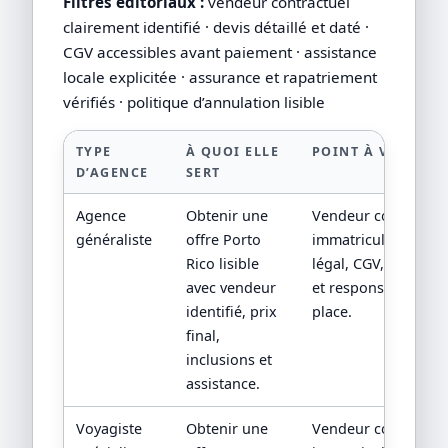
Filtres éditoriaux :
vendeur contractuel
clairement identifié · devis détaillé et daté ·
CGV accessibles avant paiement · assistance
locale explicitée · assurance et rapatriement
vérifiés · politique d’annulation lisible
TYPE
À QUOI ELLE
POINT À VÉRIFIER
D’AGENCE
SERT
Agence
Obtenir une
Vendeur contractuel
généraliste
offre Porto
immatriculation/sta
Rico lisible
légal, CGV, assistan
avec vendeur
et responsabilité su
identifié, prix
place.
final,
inclusions et
assistance.
Voyagiste
Obtenir une
Vendeur contractuel