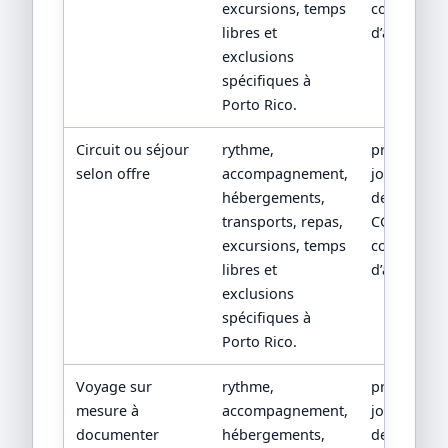
excursions, temps
conditions
libres et
d’assistanc
exclusions
spécifiques à
Porto Rico.
Circuit ou séjour
rythme,
programm
selon offre
accompagnement,
jour par jou
hébergements,
devis détail
transports, repas,
CGV/CPV et
excursions, temps
conditions
libres et
d’assistanc
exclusions
spécifiques à
Porto Rico.
Voyage sur
rythme,
programm
mesure à
accompagnement,
jour par jou
documenter
hébergements,
devis détail