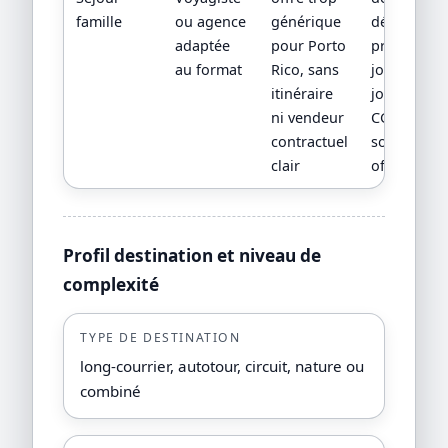
famille
ou agence
générique
détaillé,
adaptée
pour Porto
programm
au format
Rico, sans
jour par
itinéraire
jour,
ni vendeur
CGV/CPV et
contractuel
sources
clair
officielles
Profil destination et niveau de
complexité
TYPE DE DESTINATION
long-courrier, autotour, circuit, nature ou
combiné