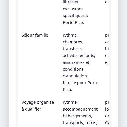
libres et
d’assistanc
exclusions
spécifiques à
Porto Rico.
Séjour famille
rythme,
programm
chambres,
adapté, fic
transferts,
hébergeme
activités enfants,
et conditio
assurances et
enfants.
conditions
d’annulation
famille pour Porto
Rico.
Voyage organisé
rythme,
programm
à qualifier
accompagnement,
jour par jou
hébergements,
devis détail
transports, repas,
CGV/CPV et