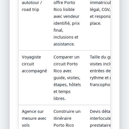
autotour /
offre Porto
immatriculation/sta
road trip
Rico lisible
légal, CGV, assistan
avec vendeur
et responsabilité su
identifié, prix
place.
final,
inclusions et
assistance.
Voyagiste
Comparer un
Taille du groupe,
circuit
circuit Porto
visites incluses,
accompagné
Rico avec
entrées de sites,
guide, visites,
rythme et guide
étapes, hôtels
francophone.
et temps
libres.
Agence sur
Construire un
Devis détaillé,
mesure avec
itinéraire
interlocuteur,
vols
Porto Rico
prestataires locaux 