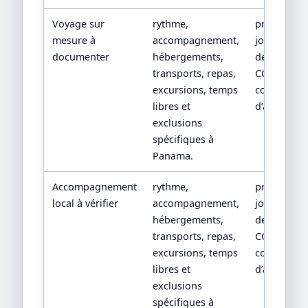
Voyage sur
rythme,
programm
mesure à
accompagnement,
jour par jou
documenter
hébergements,
devis détail
transports, repas,
CGV/CPV et
excursions, temps
conditions
libres et
d’assistanc
exclusions
spécifiques à
Panama.
Accompagnement
rythme,
programm
local à vérifier
accompagnement,
jour par jou
hébergements,
devis détail
transports, repas,
CGV/CPV et
excursions, temps
conditions
libres et
d’assistanc
exclusions
spécifiques à