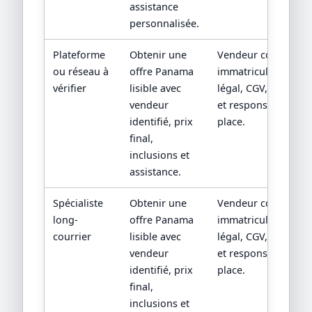
assistance
personnalisée.
Plateforme
Obtenir une
Vendeur contractuel
ou réseau à
offre Panama
immatriculation/sta
vérifier
lisible avec
légal, CGV, assistan
vendeur
et responsabilité su
identifié, prix
place.
final,
inclusions et
assistance.
Spécialiste
Obtenir une
Vendeur contractuel
long-
offre Panama
immatriculation/sta
courrier
lisible avec
légal, CGV, assistan
vendeur
et responsabilité su
identifié, prix
place.
final,
inclusions et