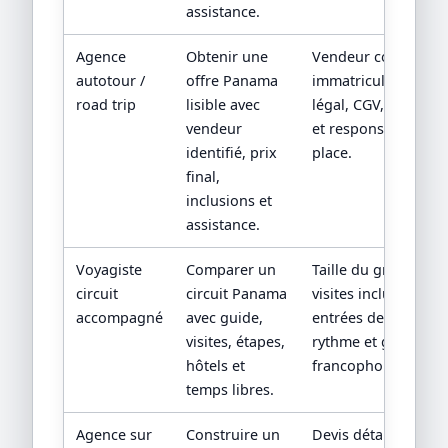
assistance.
Agence
Obtenir une
Vendeur contractuel
autotour /
offre Panama
immatriculation/sta
road trip
lisible avec
légal, CGV, assistan
vendeur
et responsabilité su
identifié, prix
place.
final,
inclusions et
assistance.
Voyagiste
Comparer un
Taille du groupe,
circuit
circuit Panama
visites incluses,
accompagné
avec guide,
entrées de sites,
visites, étapes,
rythme et guide
hôtels et
francophone.
temps libres.
Agence sur
Construire un
Devis détaillé,