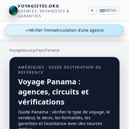
VOYAGISTES.ORG
☀️
MENU
AGENCES, VOYAGISTES &
GARANTIES
✓
Vérifier l’immatriculation d’une agence
Voyagistes.org
›
Pays
›
Panama
AMÉRIQUES · GUIDE DESTINATION DE
RÉFÉRENCE
Voyage Panama :
agences, circuits et
vérifications
Guide Panama : vérifier le type de voyage, le
vendeur, le devis, les formalités, les
garanties et l’assistance avec des sources
datées.