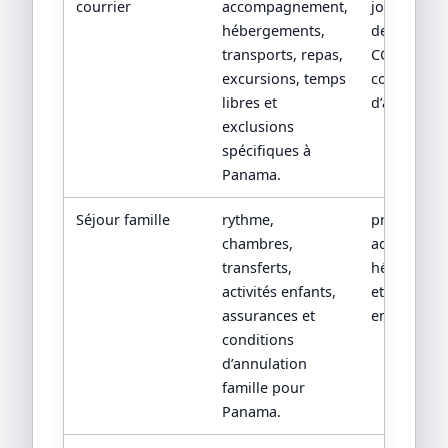
courrier
accompagnement,
jour par jou
hébergements,
devis détail
transports, repas,
CGV/CPV et
excursions, temps
conditions
libres et
d’assistanc
exclusions
spécifiques à
Panama.
Séjour famille
rythme,
programm
chambres,
adapté, fic
transferts,
hébergeme
activités enfants,
et conditio
assurances et
enfants.
conditions
d’annulation
famille pour
Panama.