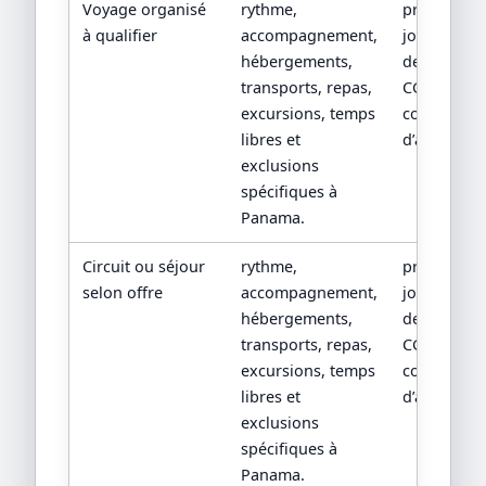
Voyage organisé
rythme,
programm
à qualifier
accompagnement,
jour par jou
hébergements,
devis détail
transports, repas,
CGV/CPV et
excursions, temps
conditions
libres et
d’assistanc
exclusions
spécifiques à
Panama.
Circuit ou séjour
rythme,
programm
selon offre
accompagnement,
jour par jou
hébergements,
devis détail
transports, repas,
CGV/CPV et
excursions, temps
conditions
libres et
d’assistanc
exclusions
spécifiques à
Panama.