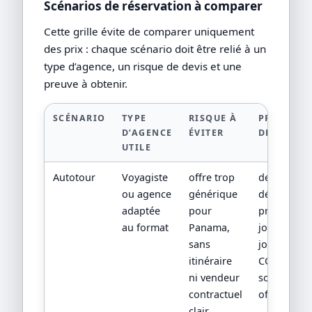
Scénarios de réservation à comparer
Cette grille évite de comparer uniquement
des prix : chaque scénario doit être relié à un
type d’agence, un risque de devis et une
preuve à obtenir.
SCÉNARIO
TYPE
RISQUE À
PREUVE À
D’AGENCE
ÉVITER
DEMANDE
UTILE
Autotour
Voyagiste
offre trop
devis
ou agence
générique
détaillé,
adaptée
pour
programm
au format
Panama,
jour par
sans
jour,
itinéraire
CGV/CPV et
ni vendeur
sources
contractuel
officielles
clair