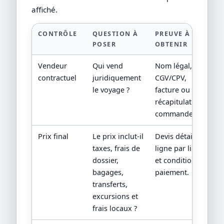
affiché.
CONTRÔLE
QUESTION À
PREUVE À
POSER
OBTENIR
Vendeur
Qui vend
Nom légal,
contractuel
juridiquement
CGV/CPV,
le voyage ?
facture ou
récapitulatif de
commande.
Prix final
Le prix inclut-il
Devis détaillé
taxes, frais de
ligne par ligne
dossier,
et conditions de
bagages,
paiement.
transferts,
excursions et
frais locaux ?