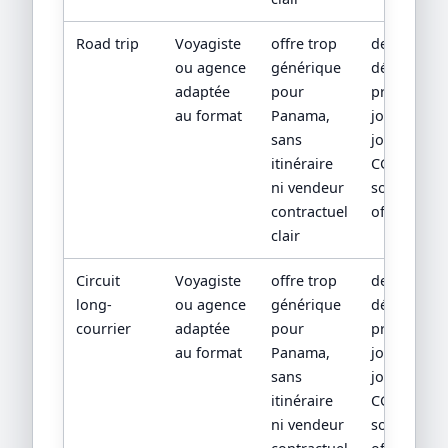
Road trip
Voyagiste
offre trop
devis
ou agence
générique
détaillé,
adaptée
pour
programm
au format
Panama,
jour par
sans
jour,
itinéraire
CGV/CPV et
ni vendeur
sources
contractuel
officielles
clair
Circuit
Voyagiste
offre trop
devis
long-
ou agence
générique
détaillé,
courrier
adaptée
pour
programm
au format
Panama,
jour par
sans
jour,
itinéraire
CGV/CPV et
ni vendeur
sources