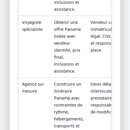
inclusions et
assistance.
Voyagiste
Obtenir une
Vendeur contractuel
spécialiste
offre Panama
immatriculation/sta
lisible avec
légal, CGV, assistan
vendeur
et responsabilité su
identifié, prix
place.
final,
inclusions et
assistance.
Agence sur
Construire un
Devis détaillé,
mesure
itinéraire
interlocuteur,
Panama avec
prestataires locaux 
contraintes de
responsabilités en 
rythme,
de modification.
hébergements,
transports et