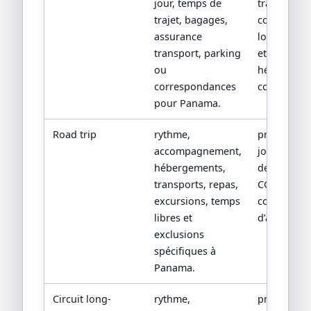
jour, temps de
transport,
trajet, bagages,
conditions
assurance
location/tr
transport, parking
et
ou
hébergeme
correspondances
confirmés.
pour Panama.
Road trip
rythme,
programm
accompagnement,
jour par jou
hébergements,
devis détail
transports, repas,
CGV/CPV et
excursions, temps
conditions
libres et
d’assistanc
exclusions
spécifiques à
Panama.
Circuit long-
rythme,
programm