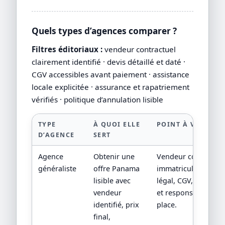
Quels types d’agences comparer ?
Filtres éditoriaux :
vendeur contractuel
clairement identifié · devis détaillé et daté ·
CGV accessibles avant paiement · assistance
locale explicitée · assurance et rapatriement
vérifiés · politique d’annulation lisible
TYPE
À QUOI ELLE
POINT À VÉRIFIER
D’AGENCE
SERT
Agence
Obtenir une
Vendeur contractuel
généraliste
offre Panama
immatriculation/sta
lisible avec
légal, CGV, assistan
vendeur
et responsabilité su
identifié, prix
place.
final,