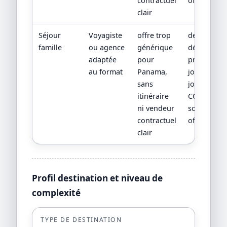
contractuel
officielles
clair
Séjour
Voyagiste
offre trop
devis
famille
ou agence
générique
détaillé,
adaptée
pour
programm
au format
Panama,
jour par
sans
jour,
itinéraire
CGV/CPV et
ni vendeur
sources
contractuel
officielles
clair
Profil destination et niveau de
complexité
TYPE DE DESTINATION