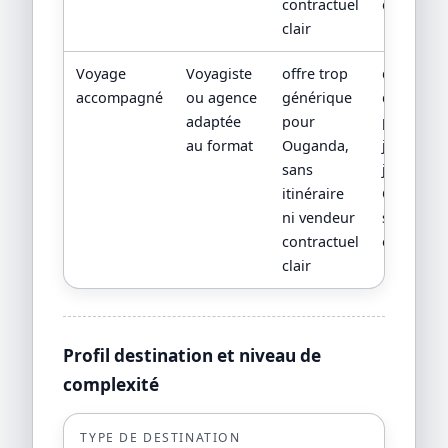
contractuel
officielles
clair
Voyage
Voyagiste
offre trop
devis
accompagné
ou agence
générique
détaillé,
adaptée
pour
program
au format
Ouganda,
jour par
sans
jour,
itinéraire
CGV/CPV 
ni vendeur
sources
contractuel
officielles
clair
Profil destination et niveau de
complexité
TYPE DE DESTINATION