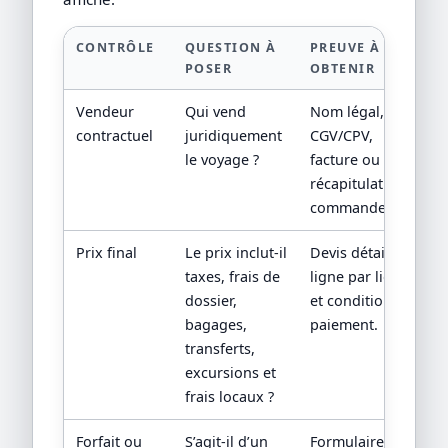
CONTRÔLE
QUESTION À
PREUVE À
POSER
OBTENIR
Vendeur
Qui vend
Nom légal,
contractuel
juridiquement
CGV/CPV,
le voyage ?
facture ou
récapitulatif de
commande.
Prix final
Le prix inclut-il
Devis détaillé
taxes, frais de
ligne par ligne
dossier,
et conditions de
bagages,
paiement.
transferts,
excursions et
frais locaux ?
Forfait ou
S’agit-il d’un
Formulaire