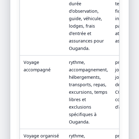
durée
terrain,
d’observation,
fiche lodge
guide, véhicule,
inclusions
lodges, frais
parc et
d’entrée et
attestation
assurances pour
assurance.
Ouganda.
Voyage
rythme,
programm
accompagné
accompagnement,
jour par
hébergements,
jour, devis
transports, repas,
détaillé,
excursions, temps
CGV/CPV et
libres et
conditions
exclusions
d’assistanc
spécifiques à
Ouganda.
Voyage organisé
rythme,
programm