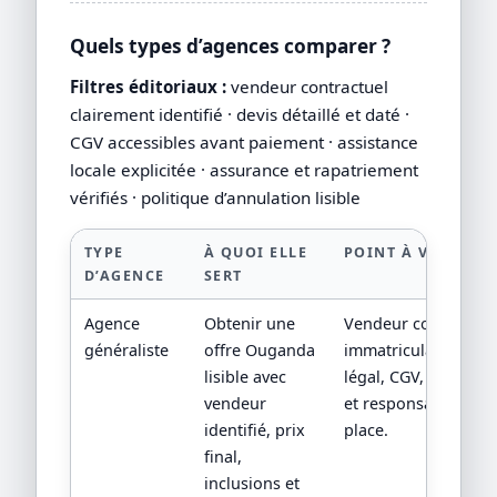
Quels types d’agences comparer ?
Filtres éditoriaux :
vendeur contractuel
clairement identifié · devis détaillé et daté ·
CGV accessibles avant paiement · assistance
locale explicitée · assurance et rapatriement
vérifiés · politique d’annulation lisible
TYPE
À QUOI ELLE
POINT À VÉRIFIER
D’AGENCE
SERT
Agence
Obtenir une
Vendeur contractuel
généraliste
offre Ouganda
immatriculation/stat
lisible avec
légal, CGV, assistan
vendeur
et responsabilité su
identifié, prix
place.
final,
inclusions et