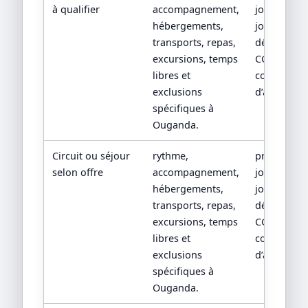
à qualifier
accompagnement,
jour par
hébergements,
jour, devis
transports, repas,
détaillé,
excursions, temps
CGV/CPV et
libres et
conditions
exclusions
d’assistanc
spécifiques à
Ouganda.
Circuit ou séjour
rythme,
programm
selon offre
accompagnement,
jour par
hébergements,
jour, devis
transports, repas,
détaillé,
excursions, temps
CGV/CPV et
libres et
conditions
exclusions
d’assistanc
spécifiques à
Ouganda.