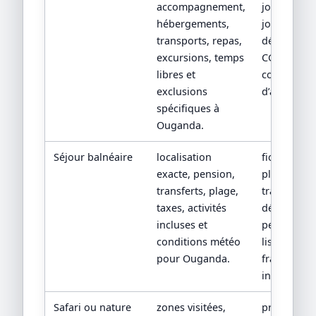
accompagnement,
jour par
hébergements,
jour, devis
transports, repas,
détaillé,
excursions, temps
CGV/CPV et
libres et
conditions
exclusions
d’assistanc
spécifiques à
Ouganda.
Séjour balnéaire
localisation
fiche hôtel,
exacte, pension,
plan de
transferts, plage,
transfert,
taxes, activités
détail de
incluses et
pension et
conditions météo
liste des
pour Ouganda.
frais non
inclus.
Safari ou nature
zones visitées,
programm