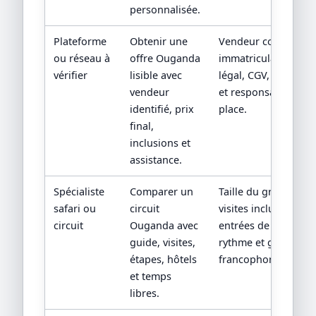
personnalisée.
Plateforme
Obtenir une
Vendeur contractuel
ou réseau à
offre Ouganda
immatriculation/stat
vérifier
lisible avec
légal, CGV, assistan
vendeur
et responsabilité su
identifié, prix
place.
final,
inclusions et
assistance.
Spécialiste
Comparer un
Taille du groupe,
safari ou
circuit
visites incluses,
circuit
Ouganda avec
entrées de sites,
guide, visites,
rythme et guide
étapes, hôtels
francophone.
et temps
libres.