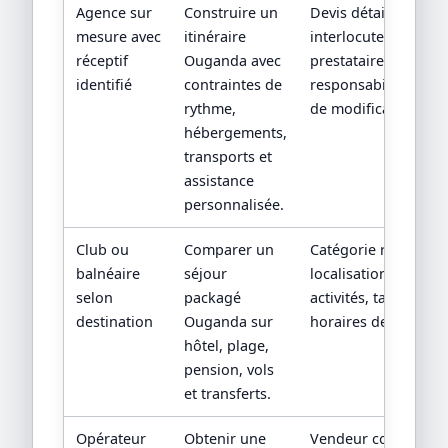
Agence sur
Construire un
Devis détaillé,
mesure avec
itinéraire
interlocuteur,
réceptif
Ouganda avec
prestataires locaux 
identifié
contraintes de
responsabilités en c
rythme,
de modification.
hébergements,
transports et
assistance
personnalisée.
Club ou
Comparer un
Catégorie réelle,
balnéaire
séjour
localisation, boisson
selon
packagé
activités, taxes et
destination
Ouganda sur
horaires de vols.
hôtel, plage,
pension, vols
et transferts.
Opérateur
Obtenir une
Vendeur contractuel