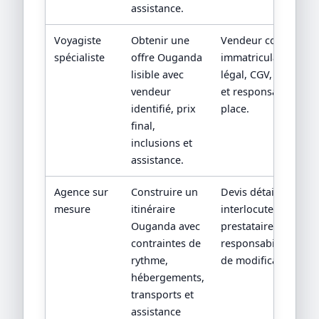
assistance.
Voyagiste
Obtenir une
Vendeur contractuel
spécialiste
offre Ouganda
immatriculation/stat
lisible avec
légal, CGV, assistan
vendeur
et responsabilité su
identifié, prix
place.
final,
inclusions et
assistance.
Agence sur
Construire un
Devis détaillé,
mesure
itinéraire
interlocuteur,
Ouganda avec
prestataires locaux 
contraintes de
responsabilités en c
rythme,
de modification.
hébergements,
transports et
assistance