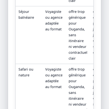
clair
Séjour
Voyagiste
offre trop
devis
balnéaire
ou agence
générique
détaillé,
adaptée
pour
program
au format
Ouganda,
jour par
sans
jour,
itinéraire
CGV/CPV 
ni vendeur
sources
contractuel
officielles
clair
Safari ou
Voyagiste
offre trop
devis
nature
ou agence
générique
détaillé,
adaptée
pour
program
au format
Ouganda,
jour par
sans
jour,
itinéraire
CGV/CPV 
ni vendeur
sources