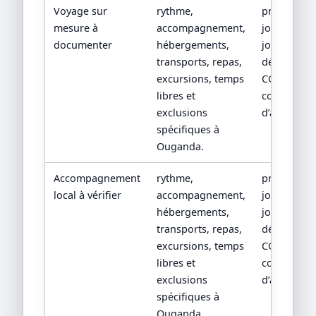
Voyage sur
rythme,
programm
mesure à
accompagnement,
jour par
documenter
hébergements,
jour, devis
transports, repas,
détaillé,
excursions, temps
CGV/CPV et
libres et
conditions
exclusions
d’assistanc
spécifiques à
Ouganda.
Accompagnement
rythme,
programm
local à vérifier
accompagnement,
jour par
hébergements,
jour, devis
transports, repas,
détaillé,
excursions, temps
CGV/CPV et
libres et
conditions
exclusions
d’assistanc
spécifiques à
Ouganda.