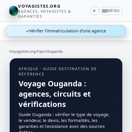
VOYAGISTES.ORG
☀️
MENU
AGENCES, VOYAGISTES &
GARANTIES
✓
Vérifier l’immatriculation d’une agence
Voyagistes.org
›
Pays
›
Ouganda
AFRIQUE · GUIDE DESTINATION DE
RÉFÉRENCE
Voyage Ouganda :
agences, circuits et
vérifications
Guide Ouganda : vérifier le type de voyage,
le vendeur, le devis, les formalités, les
garanties et l’assistance avec des sources
datées.