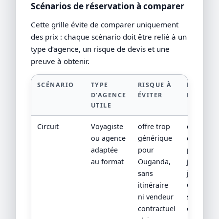
Scénarios de réservation à comparer
Cette grille évite de comparer uniquement
des prix : chaque scénario doit être relié à un
type d’agence, un risque de devis et une
preuve à obtenir.
SCÉNARIO
TYPE
RISQUE À
PREUVE 
D’AGENCE
ÉVITER
DEMAND
UTILE
Circuit
Voyagiste
offre trop
devis
ou agence
générique
détaillé,
adaptée
pour
program
au format
Ouganda,
jour par
sans
jour,
itinéraire
CGV/CPV 
ni vendeur
sources
contractuel
officielles