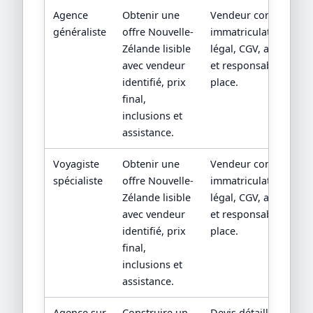
Agence
Obtenir une
Vendeur contractuel,
généraliste
offre Nouvelle-
immatriculation/statu
Zélande lisible
légal, CGV, assistance
avec vendeur
et responsabilité sur
identifié, prix
place.
final,
inclusions et
assistance.
Voyagiste
Obtenir une
Vendeur contractuel,
spécialiste
offre Nouvelle-
immatriculation/statu
Zélande lisible
légal, CGV, assistance
avec vendeur
et responsabilité sur
identifié, prix
place.
final,
inclusions et
assistance.
Agence sur
Construire un
Devis détaillé,