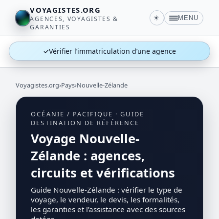
VOYAGISTES.ORG
☀️
MENU
AGENCES, VOYAGISTES &
GARANTIES
✓
Vérifier l’immatriculation d’une agence
Voyagistes.org
›
Pays
›
Nouvelle-Zélande
OCÉANIE / PACIFIQUE · GUIDE
DESTINATION DE RÉFÉRENCE
Voyage Nouvelle-
Zélande : agences,
circuits et vérifications
Guide Nouvelle-Zélande : vérifier le type de
voyage, le vendeur, le devis, les formalités,
les garanties et l’assistance avec des sources
datées.