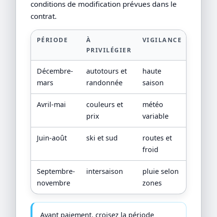
conditions de modification prévues dans le
contrat.
PÉRIODE
À
VIGILANCE
PRIVILÉGIER
Décembre-
autotours et
haute
mars
randonnée
saison
Avril-mai
couleurs et
météo
prix
variable
Juin-août
ski et sud
routes et
froid
Septembre-
intersaison
pluie selon
novembre
zones
Avant paiement, croisez la période