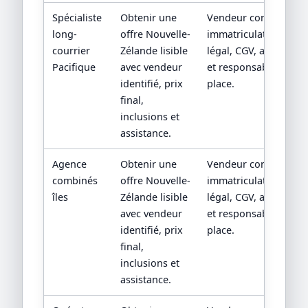
Spécialiste
Obtenir une
Vendeur contractuel,
long-
offre Nouvelle-
immatriculation/statu
courrier
Zélande lisible
légal, CGV, assistance
Pacifique
avec vendeur
et responsabilité sur
identifié, prix
place.
final,
inclusions et
assistance.
Agence
Obtenir une
Vendeur contractuel,
combinés
offre Nouvelle-
immatriculation/statu
îles
Zélande lisible
légal, CGV, assistance
avec vendeur
et responsabilité sur
identifié, prix
place.
final,
inclusions et
assistance.