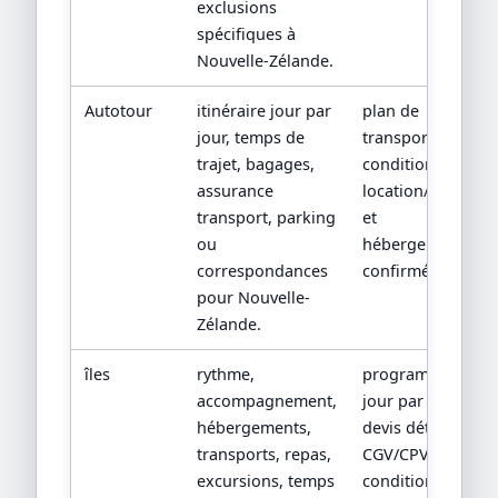
exclusions
spécifiques à
Nouvelle-Zélande.
Autotour
itinéraire jour par
plan de
jour, temps de
transport,
trajet, bagages,
conditions
assurance
location/train
transport, parking
et
ou
hébergements
correspondances
confirmés.
pour Nouvelle-
Zélande.
îles
rythme,
programme
accompagnement,
jour par jour,
hébergements,
devis détaillé,
transports, repas,
CGV/CPV et
excursions, temps
conditions