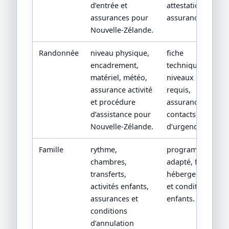
d’entrée et
attestation
assurances pour
assurance.
Nouvelle-Zélande.
Randonnée
niveau physique,
fiche
encadrement,
technique,
matériel, météo,
niveaux
assurance activité
requis,
et procédure
assurance et
d’assistance pour
contacts
Nouvelle-Zélande.
d’urgence.
Famille
rythme,
programme
chambres,
adapté, fiches
transferts,
hébergements
activités enfants,
et conditions
assurances et
enfants.
conditions
d’annulation