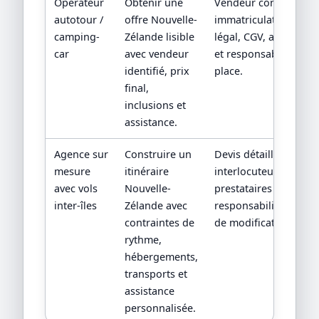
Opérateur
Obtenir une
Vendeur contractuel,
autotour /
offre Nouvelle-
immatriculation/statu
camping-
Zélande lisible
légal, CGV, assistance
car
avec vendeur
et responsabilité sur
identifié, prix
place.
final,
inclusions et
assistance.
Agence sur
Construire un
Devis détaillé,
mesure
itinéraire
interlocuteur,
avec vols
Nouvelle-
prestataires locaux et
inter-îles
Zélande avec
responsabilités en ca
contraintes de
de modification.
rythme,
hébergements,
transports et
assistance
personnalisée.