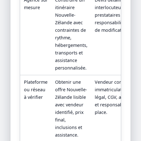
mesure
itinéraire
interlocuteur,
Nouvelle-
prestataires locaux et
Zélande avec
responsabilités en ca
contraintes de
de modification.
rythme,
hébergements,
transports et
assistance
personnalisée.
Plateforme
Obtenir une
Vendeur contractuel,
ou réseau
offre Nouvelle-
immatriculation/statu
à vérifier
Zélande lisible
légal, CGV, assistance
avec vendeur
et responsabilité sur
identifié, prix
place.
final,
inclusions et
assistance.