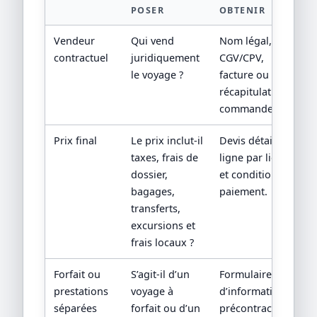
POSER
OBTENIR
Vendeur
Qui vend
Nom légal,
contractuel
juridiquement
CGV/CPV,
le voyage ?
facture ou
récapitulatif de
commande.
Prix final
Le prix inclut-il
Devis détaillé
taxes, frais de
ligne par ligne
dossier,
et conditions de
bagages,
paiement.
transferts,
excursions et
frais locaux ?
Forfait ou
S’agit-il d’un
Formulaire
prestations
voyage à
d’information
séparées
forfait ou d’un
précontractuelle