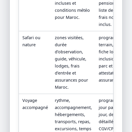
incluses et
pension et
conditions météo
liste des
pour Maroc.
frais non
inclus.
Safari ou
zones visitées,
programme
nature
durée
terrain,
d’observation,
fiche lodge,
guide, véhicule,
inclusions
lodges, frais
parc et
d’entrée et
attestation
assurances pour
assurance.
Maroc.
Voyage
rythme,
programme
accompagné
accompagnement,
jour par
hébergements,
jour, devis
transports, repas,
détaillé,
excursions, temps
CGV/CPV et