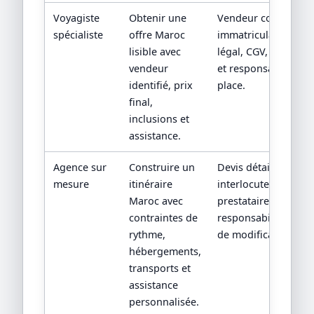
Voyagiste
Obtenir une
Vendeur contractuel
spécialiste
offre Maroc
immatriculation/stat
lisible avec
légal, CGV, assistan
vendeur
et responsabilité su
identifié, prix
place.
final,
inclusions et
assistance.
Agence sur
Construire un
Devis détaillé,
mesure
itinéraire
interlocuteur,
Maroc avec
prestataires locaux 
contraintes de
responsabilités en c
rythme,
de modification.
hébergements,
transports et
assistance
personnalisée.