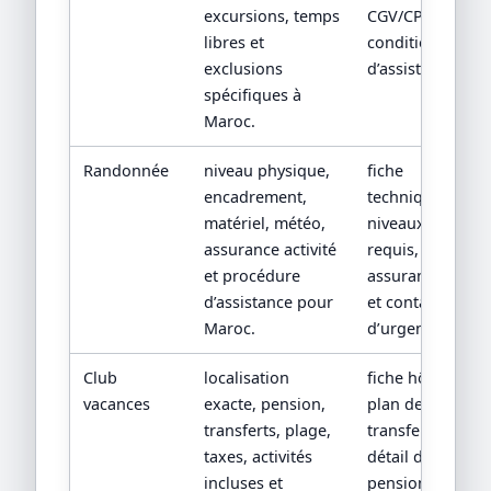
excursions, temps
CGV/CPV et
libres et
conditions
exclusions
d’assistance.
spécifiques à
Maroc.
Randonnée
niveau physique,
fiche
encadrement,
technique,
matériel, météo,
niveaux
assurance activité
requis,
et procédure
assurance
d’assistance pour
et contacts
Maroc.
d’urgence.
Club
localisation
fiche hôtel,
vacances
exacte, pension,
plan de
transferts, plage,
transfert,
taxes, activités
détail de
incluses et
pension et