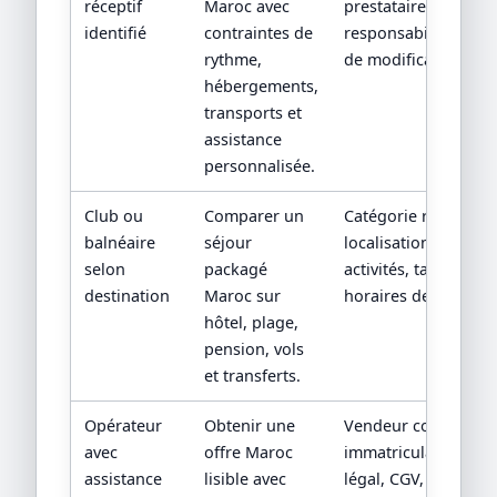
réceptif
Maroc avec
prestataires locaux 
identifié
contraintes de
responsabilités en c
rythme,
de modification.
hébergements,
transports et
assistance
personnalisée.
Club ou
Comparer un
Catégorie réelle,
balnéaire
séjour
localisation, boisson
selon
packagé
activités, taxes et
destination
Maroc sur
horaires de vols.
hôtel, plage,
pension, vols
et transferts.
Opérateur
Obtenir une
Vendeur contractuel
avec
offre Maroc
immatriculation/stat
assistance
lisible avec
légal, CGV, assistan