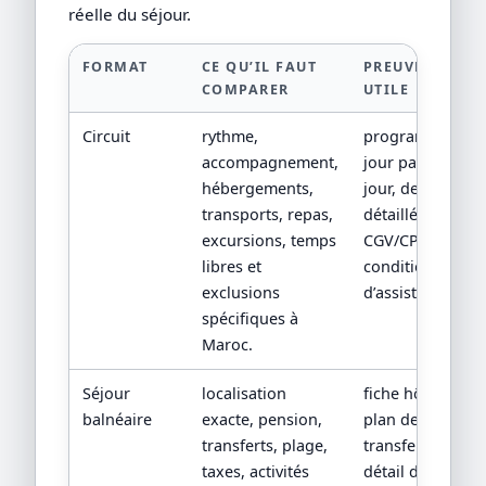
réelle du séjour.
FORMAT
CE QU’IL FAUT
PREUVE
COMPARER
UTILE
Circuit
rythme,
programme
accompagnement,
jour par
hébergements,
jour, devis
transports, repas,
détaillé,
excursions, temps
CGV/CPV et
libres et
conditions
exclusions
d’assistance.
spécifiques à
Maroc.
Séjour
localisation
fiche hôtel,
balnéaire
exacte, pension,
plan de
transferts, plage,
transfert,
taxes, activités
détail de