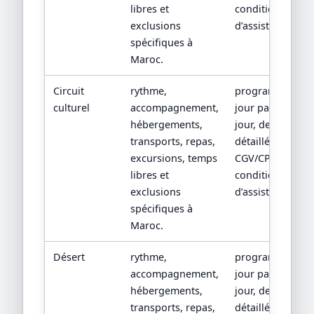
libres et
conditions
exclusions
d’assistance.
spécifiques à
Maroc.
Circuit
rythme,
programme
culturel
accompagnement,
jour par
hébergements,
jour, devis
transports, repas,
détaillé,
excursions, temps
CGV/CPV et
libres et
conditions
exclusions
d’assistance.
spécifiques à
Maroc.
Désert
rythme,
programme
accompagnement,
jour par
hébergements,
jour, devis
transports, repas,
détaillé,