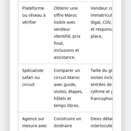
Plateforme
Obtenir une
Vendeur contractuel
ou réseau à
offre Maroc
immatriculation/stat
vérifier
lisible avec
légal, CGV, assistan
vendeur
et responsabilité su
identifié, prix
place.
final,
inclusions et
assistance.
Spécialiste
Comparer un
Taille du groupe,
safari ou
circuit Maroc
visites incluses,
circuit
avec guide,
entrées de sites,
visites, étapes,
rythme et guide
hôtels et
francophone.
temps libres.
Agence sur
Construire un
Devis détaillé,
mesure avec
itinéraire
interlocuteur,