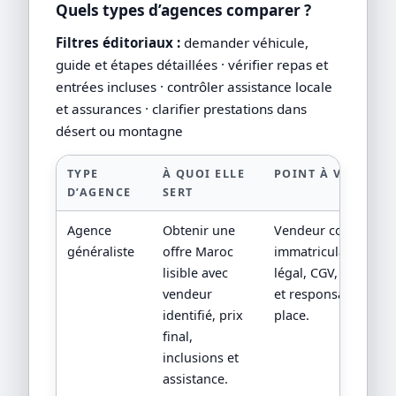
Quels types d’agences comparer ?
Filtres éditoriaux :
demander véhicule,
guide et étapes détaillées · vérifier repas et
entrées incluses · contrôler assistance locale
et assurances · clarifier prestations dans
désert ou montagne
TYPE
À QUOI ELLE
POINT À VÉRIFIER
D’AGENCE
SERT
Agence
Obtenir une
Vendeur contractuel
généraliste
offre Maroc
immatriculation/stat
lisible avec
légal, CGV, assistan
vendeur
et responsabilité su
identifié, prix
place.
final,
inclusions et
assistance.