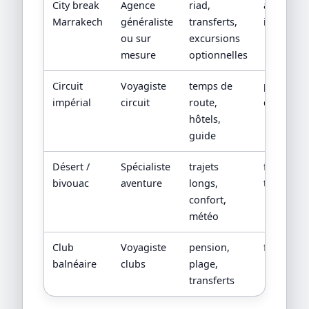
City break
Agence
riad,
adresse e
Marrakech
généraliste
transferts,
inclusion
ou sur
excursions
mesure
optionnelles
Circuit
Voyagiste
temps de
program
impérial
circuit
route,
quotidien
hôtels,
guide
Désert /
Spécialiste
trajets
fiche
bivouac
aventure
longs,
techniqu
confort,
météo
Club
Voyagiste
pension,
fiche hôte
balnéaire
clubs
plage,
transferts