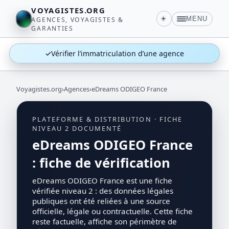
VOYAGISTES.ORG
☀️
MENU
AGENCES, VOYAGISTES &
GARANTIES
✓
Vérifier l’immatriculation d’une agence
Voyagistes.org
›
Agences
›
eDreams ODIGEO France
PLATEFORME & DISTRIBUTION · FICHE
NIVEAU 2 DOCUMENTÉ
eDreams ODIGEO France
: fiche de vérification
eDreams ODIGEO France est une fiche
vérifiée niveau 2 : des données légales
publiques ont été reliées à une source
officielle, légale ou contractuelle. Cette fiche
reste factuelle, affiche son périmètre de