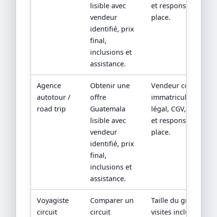
lisible avec
et responsabilité su
vendeur
place.
identifié, prix
final,
inclusions et
assistance.
Agence
Obtenir une
Vendeur contractuel
autotour /
offre
immatriculation/sta
road trip
Guatemala
légal, CGV, assistan
lisible avec
et responsabilité su
vendeur
place.
identifié, prix
final,
inclusions et
assistance.
Voyagiste
Comparer un
Taille du groupe,
circuit
circuit
visites incluses,