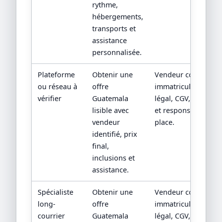
rythme,
hébergements,
transports et
assistance
personnalisée.
Plateforme
Obtenir une
Vendeur contractuel
ou réseau à
offre
immatriculation/sta
vérifier
Guatemala
légal, CGV, assistan
lisible avec
et responsabilité su
vendeur
place.
identifié, prix
final,
inclusions et
assistance.
Spécialiste
Obtenir une
Vendeur contractuel
long-
offre
immatriculation/sta
courrier
Guatemala
légal, CGV, assistan