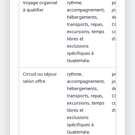
Voyage organisé
rythme,
programm
à qualifier
accompagnement,
jour par jou
hébergements,
devis détail
transports, repas,
CGV/CPV et
excursions, temps
conditions
libres et
d’assistanc
exclusions
spécifiques à
Guatemala.
Circuit ou séjour
rythme,
programm
selon offre
accompagnement,
jour par jou
hébergements,
devis détail
transports, repas,
CGV/CPV et
excursions, temps
conditions
libres et
d’assistanc
exclusions
spécifiques à
Guatemala.