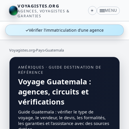
VOYAGISTES.ORG
☀️
MENU
AGENCES, VOYAGISTES &
GARANTIES
✓
Vérifier l’immatriculation d’une agence
Voyagistes.org
›
Pays
›
Guatemala
AMÉRIQUES · GUIDE DESTINATION DE
RÉFÉRENCE
Voyage Guatemala :
agences, circuits et
vérifications
Guide Guatemala : vérifier le type de
voyage, le vendeur, le devis, les formalités,
les garanties et l’assistance avec des sources
datées.