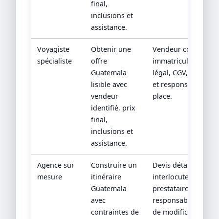
final,
inclusions et
assistance.
Voyagiste
Obtenir une
Vendeur contractuel
spécialiste
offre
immatriculation/sta
Guatemala
légal, CGV, assistan
lisible avec
et responsabilité su
vendeur
place.
identifié, prix
final,
inclusions et
assistance.
Agence sur
Construire un
Devis détaillé,
mesure
itinéraire
interlocuteur,
Guatemala
prestataires locaux 
avec
responsabilités en 
contraintes de
de modification.