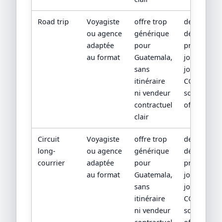
Road trip
Voyagiste
offre trop
devis
ou agence
générique
détaillé,
adaptée
pour
programm
au format
Guatemala,
jour par
sans
jour,
itinéraire
CGV/CPV et
ni vendeur
sources
contractuel
officielles
clair
Circuit
Voyagiste
offre trop
devis
long-
ou agence
générique
détaillé,
courrier
adaptée
pour
programm
au format
Guatemala,
jour par
sans
jour,
itinéraire
CGV/CPV et
ni vendeur
sources