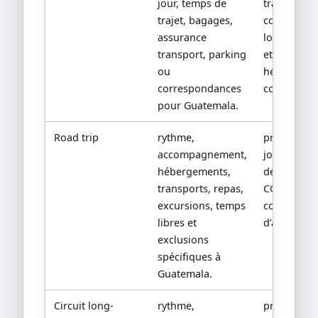
jour, temps de
transport,
trajet, bagages,
conditions
assurance
location/tr
transport, parking
et
ou
hébergeme
correspondances
confirmés.
pour Guatemala.
Road trip
rythme,
programm
accompagnement,
jour par jou
hébergements,
devis détail
transports, repas,
CGV/CPV et
excursions, temps
conditions
libres et
d’assistanc
exclusions
spécifiques à
Guatemala.
Circuit long-
rythme,
programm