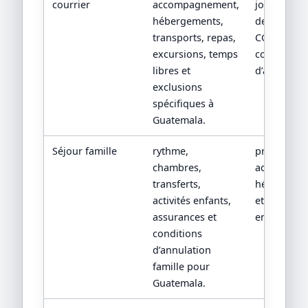
courrier
accompagnement,
jour par jou
hébergements,
devis détail
transports, repas,
CGV/CPV et
excursions, temps
conditions
libres et
d’assistanc
exclusions
spécifiques à
Guatemala.
Séjour famille
rythme,
programm
chambres,
adapté, fic
transferts,
hébergeme
activités enfants,
et conditio
assurances et
enfants.
conditions
d’annulation
famille pour
Guatemala.