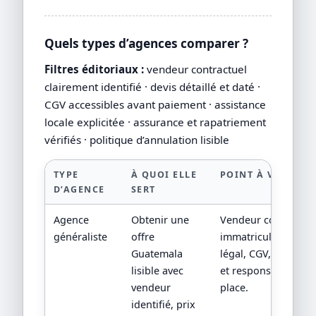
Quels types d’agences comparer ?
Filtres éditoriaux :
vendeur contractuel
clairement identifié · devis détaillé et daté ·
CGV accessibles avant paiement · assistance
locale explicitée · assurance et rapatriement
vérifiés · politique d’annulation lisible
TYPE
À QUOI ELLE
POINT À VÉRIFIER
D’AGENCE
SERT
Agence
Obtenir une
Vendeur contractuel
généraliste
offre
immatriculation/sta
Guatemala
légal, CGV, assistan
lisible avec
et responsabilité su
vendeur
place.
identifié, prix