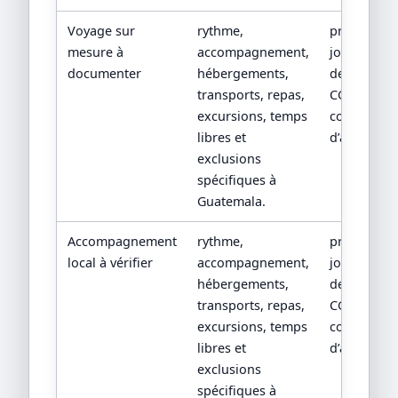
Voyage sur
rythme,
programm
mesure à
accompagnement,
jour par jou
documenter
hébergements,
devis détail
transports, repas,
CGV/CPV et
excursions, temps
conditions
libres et
d’assistanc
exclusions
spécifiques à
Guatemala.
Accompagnement
rythme,
programm
local à vérifier
accompagnement,
jour par jou
hébergements,
devis détail
transports, repas,
CGV/CPV et
excursions, temps
conditions
libres et
d’assistanc
exclusions
spécifiques à