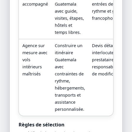
accompagné
Guatemala
entrées de sites,
avec guide,
rythme et guide
visites, étapes,
francophone.
hôtels et
temps libres.
Agence sur
Construire un
Devis détaillé,
mesure avec
itinéraire
interlocuteur,
vols
Guatemala
prestataires locaux 
intérieurs
avec
responsabilités en 
maîtrisés
contraintes de
de modification.
rythme,
hébergements,
transports et
assistance
personnalisée.
Règles de sélection