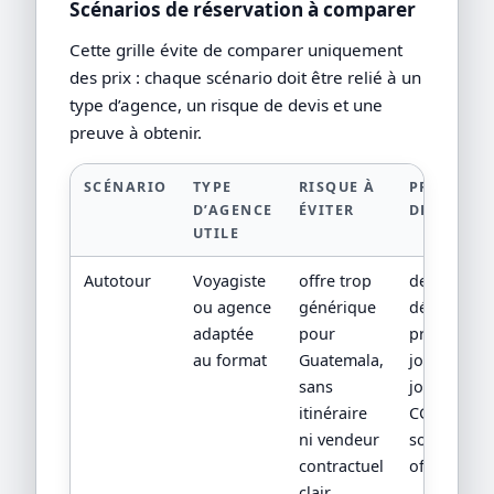
Scénarios de réservation à comparer
Cette grille évite de comparer uniquement
des prix : chaque scénario doit être relié à un
type d’agence, un risque de devis et une
preuve à obtenir.
SCÉNARIO
TYPE
RISQUE À
PREUVE À
D’AGENCE
ÉVITER
DEMANDE
UTILE
Autotour
Voyagiste
offre trop
devis
ou agence
générique
détaillé,
adaptée
pour
programm
au format
Guatemala,
jour par
sans
jour,
itinéraire
CGV/CPV et
ni vendeur
sources
contractuel
officielles
clair