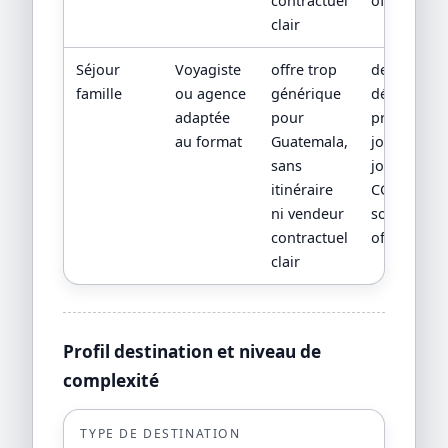
contractuel
officielles
clair
Séjour
Voyagiste
offre trop
devis
famille
ou agence
générique
détaillé,
adaptée
pour
programm
au format
Guatemala,
jour par
sans
jour,
itinéraire
CGV/CPV et
ni vendeur
sources
contractuel
officielles
clair
Profil destination et niveau de
complexité
TYPE DE DESTINATION