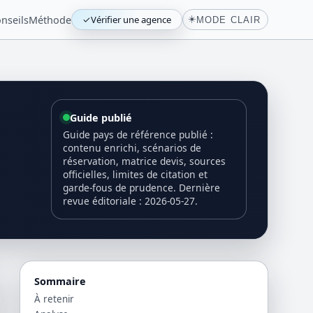
nseils
Méthode
✓
Vérifier une agence
☀️
MODE CLAIR
Guide publié
Guide pays de référence publié :
contenu enrichi, scénarios de
réservation, matrice devis, sources
officielles, limites de citation et
garde-fous de prudence. Dernière
revue éditoriale : 2026-05-27.
Sommaire
À retenir