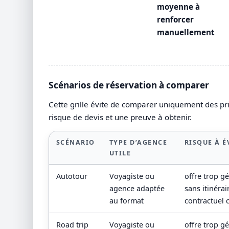
moyenne à
renforcer
manuellement
Scénarios de réservation à comparer
Cette grille évite de comparer uniquement des prix
risque de devis et une preuve à obtenir.
SCÉNARIO
TYPE D’AGENCE
RISQUE À É
UTILE
Autotour
Voyagiste ou
offre trop g
agence adaptée
sans itinérai
au format
contractuel c
Road trip
Voyagiste ou
offre trop g