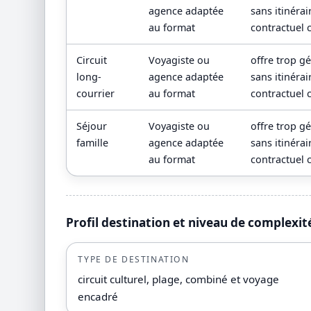
agence adaptée
sans itinérai
au format
contractuel c
Circuit
Voyagiste ou
offre trop g
long-
agence adaptée
sans itinérai
courrier
au format
contractuel c
Séjour
Voyagiste ou
offre trop g
famille
agence adaptée
sans itinérai
au format
contractuel c
Profil destination et niveau de complexit
TYPE DE DESTINATION
circuit culturel, plage, combiné et voyage
encadré