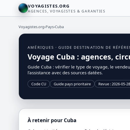
VOYAGISTES.ORG
AGENCES, VOYAGISTES & GARANTIES
Voyagistes.org
›
Pays
›
Cuba
AMÉRIQUES · GUIDE DESTINATION DE RÉFÉR
Voyage Cuba : agences, circu
Guide Cuba : vérifier le type de voyage, le vendeur,
l’assistance avec des sources datées.
Code CU
Guide pays prioritaire
Revue : 2026-05-2
À retenir pour Cuba