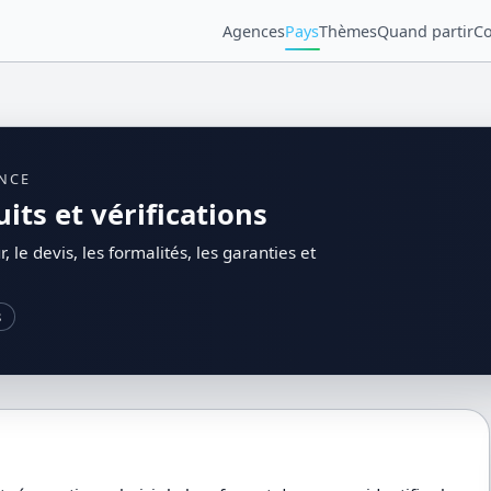
Agences
Pays
Thèmes
Quand partir
Co
ENCE
its et vérifications
 le devis, les formalités, les garanties et
8