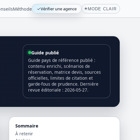
nseils
Méthode
✓
Vérifier une agence
☀️
MODE CLAIR
Guide publié
Guide pays de référence publié :
contenu enrichi, scénarios de
réservation, matrice devis, sources
officielles, limites de citation et
garde-fous de prudence. Dernière
revue éditoriale : 2026-05-27.
Sommaire
À retenir