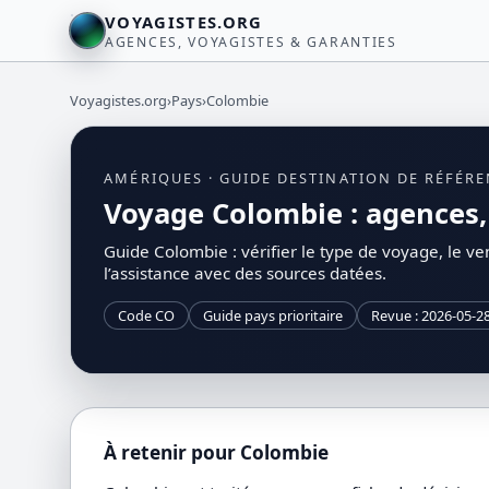
VOYAGISTES.ORG
AGENCES, VOYAGISTES & GARANTIES
Voyagistes.org
›
Pays
›
Colombie
AMÉRIQUES · GUIDE DESTINATION DE RÉFÉR
Voyage Colombie : agences, c
Guide Colombie : vérifier le type de voyage, le ven
l’assistance avec des sources datées.
Code CO
Guide pays prioritaire
Revue : 2026-05-2
À retenir pour Colombie