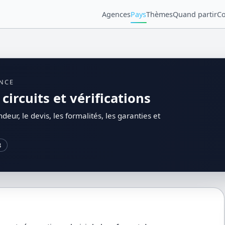
Agences
Pays
Thèmes
Quand partir
Co
ENCE
ircuits et vérifications
deur, le devis, les formalités, les garanties et
8