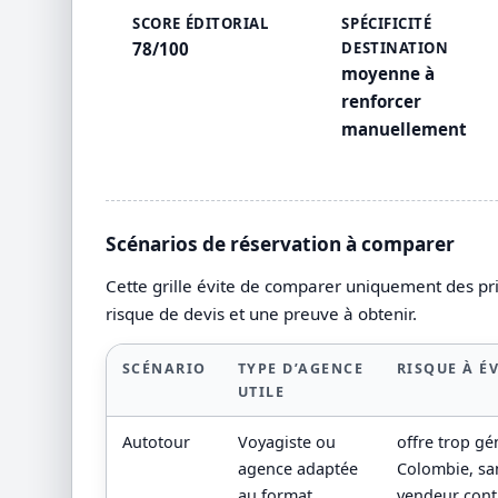
SCORE ÉDITORIAL
SPÉCIFICITÉ
78/100
DESTINATION
moyenne à
renforcer
manuellement
Scénarios de réservation à comparer
Cette grille évite de comparer uniquement des prix
risque de devis et une preuve à obtenir.
SCÉNARIO
TYPE D’AGENCE
RISQUE À É
UTILE
Autotour
Voyagiste ou
offre trop g
agence adaptée
Colombie, san
au format
vendeur contr