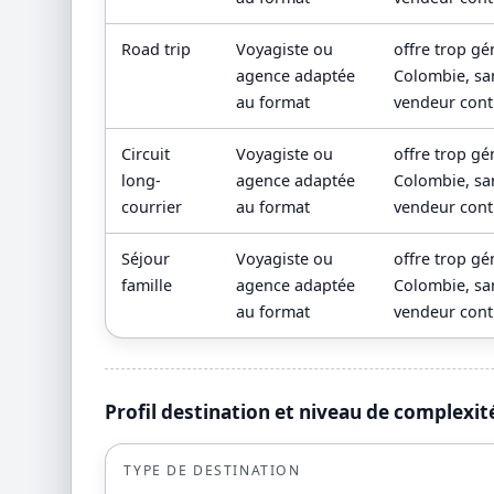
Road trip
Voyagiste ou
offre trop g
agence adaptée
Colombie, san
au format
vendeur contr
Circuit
Voyagiste ou
offre trop g
long-
agence adaptée
Colombie, san
courrier
au format
vendeur contr
Séjour
Voyagiste ou
offre trop g
famille
agence adaptée
Colombie, san
au format
vendeur contr
Profil destination et niveau de complexit
TYPE DE DESTINATION