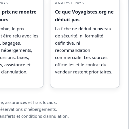
PAYS
ANALYSE PAYS
e prix ne montre
Ce que Voyagistes.org ne
ours
déduit pas
bie, le prix
La fiche ne déduit ni niveau
it être relu avec les
de sécurité, ni formalité
s, bagages,
définitive, ni
s, hébergements,
recommandation
ursions, taxes,
commerciale. Les sources
, assistance et
officielles et le contrat du
 d’annulation.
vendeur restent prioritaires.
re, assurances et frais locaux.
 réservations d’hébergements.
ransferts et conditions d’annulation.