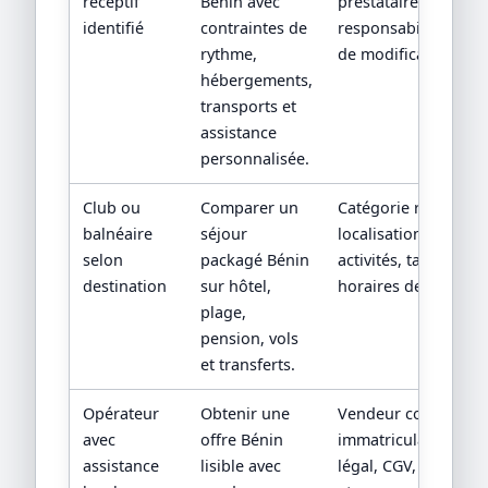
réceptif
Bénin avec
prestataires locaux 
identifié
contraintes de
responsabilités en c
rythme,
de modification.
hébergements,
transports et
assistance
personnalisée.
Club ou
Comparer un
Catégorie réelle,
balnéaire
séjour
localisation, boisson
selon
packagé Bénin
activités, taxes et
destination
sur hôtel,
horaires de vols.
plage,
pension, vols
et transferts.
Opérateur
Obtenir une
Vendeur contractuel
avec
offre Bénin
immatriculation/stat
assistance
lisible avec
légal, CGV, assistan