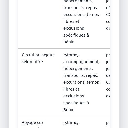
hébergements,
jour, devis
transports, repas,
détaillé,
excursions, temps
CGV/CPV et
libres et
conditions
exclusions
d’assistanc
spécifiques à
Bénin.
Circuit ou séjour
rythme,
programm
selon offre
accompagnement,
jour par
hébergements,
jour, devis
transports, repas,
détaillé,
excursions, temps
CGV/CPV et
libres et
conditions
exclusions
d’assistanc
spécifiques à
Bénin.
Voyage sur
rythme,
programm