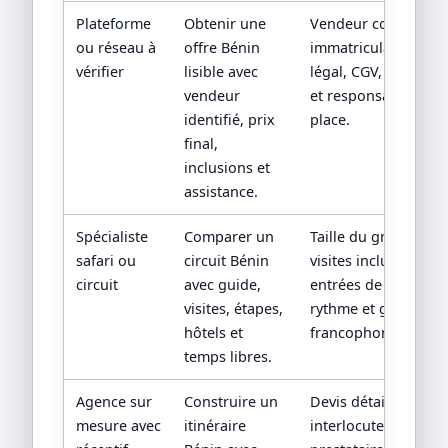
Plateforme
Obtenir une
Vendeur contractuel
ou réseau à
offre Bénin
immatriculation/stat
vérifier
lisible avec
légal, CGV, assistan
vendeur
et responsabilité su
identifié, prix
place.
final,
inclusions et
assistance.
Spécialiste
Comparer un
Taille du groupe,
safari ou
circuit Bénin
visites incluses,
circuit
avec guide,
entrées de sites,
visites, étapes,
rythme et guide
hôtels et
francophone.
temps libres.
Agence sur
Construire un
Devis détaillé,
mesure avec
itinéraire
interlocuteur,