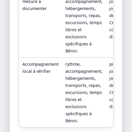
mesure à
accompagnement,
jour par
documenter
hébergements,
jour, devis
transports, repas,
détaillé,
excursions, temps
CGV/CPV et
libres et
conditions
exclusions
d’assistanc
spécifiques à
Bénin.
Accompagnement
rythme,
programm
local à vérifier
accompagnement,
jour par
hébergements,
jour, devis
transports, repas,
détaillé,
excursions, temps
CGV/CPV et
libres et
conditions
exclusions
d’assistanc
spécifiques à
Bénin.