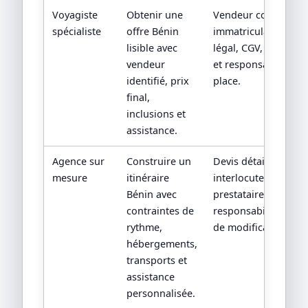
Voyagiste
Obtenir une
Vendeur contractuel
spécialiste
offre Bénin
immatriculation/stat
lisible avec
légal, CGV, assistan
vendeur
et responsabilité su
identifié, prix
place.
final,
inclusions et
assistance.
Agence sur
Construire un
Devis détaillé,
mesure
itinéraire
interlocuteur,
Bénin avec
prestataires locaux 
contraintes de
responsabilités en c
rythme,
de modification.
hébergements,
transports et
assistance
personnalisée.