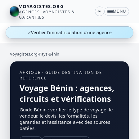
VOYAGISTES.ORG
☀️
MENU
AGENCES, VOYAGISTES &
GARANTIES
✓
Vérifier l’immatriculation d’une agence
Voyagistes.org
›
Pays
›
Bénin
AFRIQUE · GUIDE DESTINATION DE
RÉFÉRENCE
Voyage Bénin : agences,
circuits et vérifications
Guide Bénin : vérifier le type de voyage, le
vendeur, le devis, les formalités, les
garanties et l’assistance avec des sources
datées.