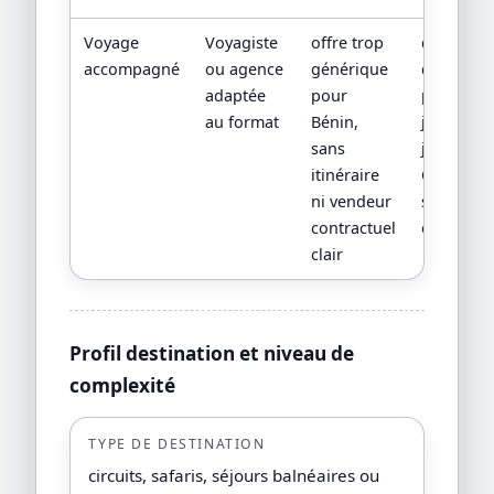
Voyage
Voyagiste
offre trop
devis
accompagné
ou agence
générique
détaillé,
adaptée
pour
program
au format
Bénin,
jour par
sans
jour,
itinéraire
CGV/CPV 
ni vendeur
sources
contractuel
officielles
clair
Profil destination et niveau de
complexité
TYPE DE DESTINATION
circuits, safaris, séjours balnéaires ou