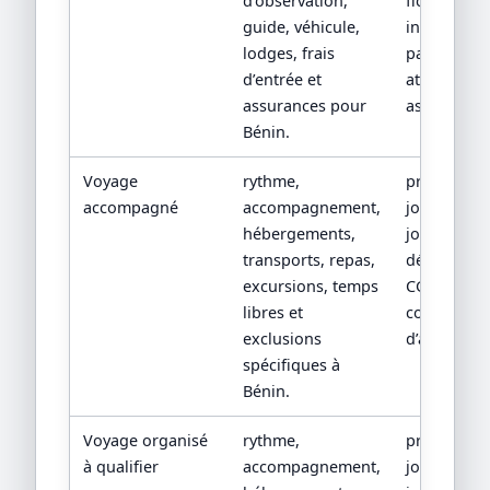
d’observation,
fiche lodge
guide, véhicule,
inclusions
lodges, frais
parc et
d’entrée et
attestation
assurances pour
assurance.
Bénin.
Voyage
rythme,
programm
accompagné
accompagnement,
jour par
hébergements,
jour, devis
transports, repas,
détaillé,
excursions, temps
CGV/CPV et
libres et
conditions
exclusions
d’assistanc
spécifiques à
Bénin.
Voyage organisé
rythme,
programm
à qualifier
accompagnement,
jour par