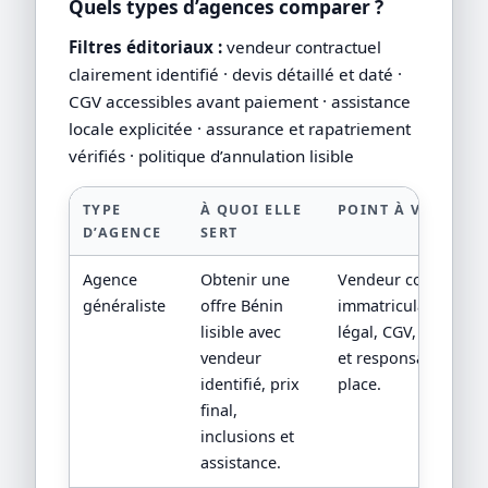
Quels types d’agences comparer ?
Filtres éditoriaux :
vendeur contractuel
clairement identifié · devis détaillé et daté ·
CGV accessibles avant paiement · assistance
locale explicitée · assurance et rapatriement
vérifiés · politique d’annulation lisible
TYPE
À QUOI ELLE
POINT À VÉRIFIER
D’AGENCE
SERT
Agence
Obtenir une
Vendeur contractuel
généraliste
offre Bénin
immatriculation/stat
lisible avec
légal, CGV, assistan
vendeur
et responsabilité su
identifié, prix
place.
final,
inclusions et
assistance.