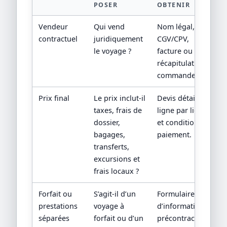
POSER
OBTENIR
Vendeur
Qui vend
Nom légal,
contractuel
juridiquement
CGV/CPV,
le voyage ?
facture ou
récapitulatif de
commande.
Prix final
Le prix inclut-il
Devis détaillé
taxes, frais de
ligne par ligne
dossier,
et conditions de
bagages,
paiement.
transferts,
excursions et
frais locaux ?
Forfait ou
S’agit-il d’un
Formulaire
prestations
voyage à
d’information
séparées
forfait ou d’un
précontractuelle