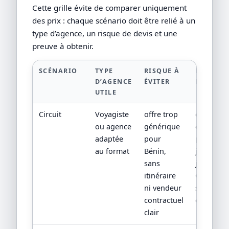
Cette grille évite de comparer uniquement
des prix : chaque scénario doit être relié à un
type d’agence, un risque de devis et une
preuve à obtenir.
SCÉNARIO
TYPE
RISQUE À
PREUVE 
D’AGENCE
ÉVITER
DEMAND
UTILE
Circuit
Voyagiste
offre trop
devis
ou agence
générique
détaillé,
adaptée
pour
program
au format
Bénin,
jour par
sans
jour,
itinéraire
CGV/CPV 
ni vendeur
sources
contractuel
officielles
clair