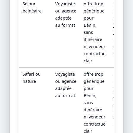
Séjour
Voyagiste
offre trop
devis
balnéaire
ou agence
générique
détaillé,
adaptée
pour
program
au format
Bénin,
jour par
sans
jour,
itinéraire
CGV/CPV 
ni vendeur
sources
contractuel
officielles
clair
Safari ou
Voyagiste
offre trop
devis
nature
ou agence
générique
détaillé,
adaptée
pour
program
au format
Bénin,
jour par
sans
jour,
itinéraire
CGV/CPV 
ni vendeur
sources
contractuel
officielles
clair