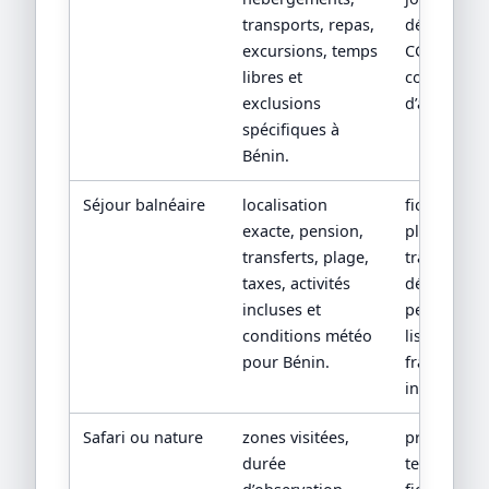
transports, repas,
détaillé,
excursions, temps
CGV/CPV et
libres et
conditions
exclusions
d’assistanc
spécifiques à
Bénin.
Séjour balnéaire
localisation
fiche hôtel,
exacte, pension,
plan de
transferts, plage,
transfert,
taxes, activités
détail de
incluses et
pension et
conditions météo
liste des
pour Bénin.
frais non
inclus.
Safari ou nature
zones visitées,
programm
durée
terrain,