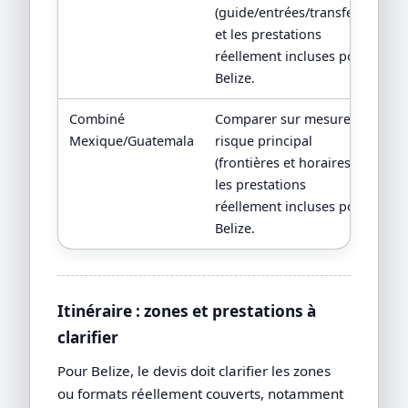
(guide/entrées/transferts)
et les prestations
réellement incluses pour
Belize.
Combiné
Comparer sur mesure, le
it
Mexique/Guatemala
risque principal
c
(frontières et horaires) et
les prestations
réellement incluses pour
Belize.
Itinéraire : zones et prestations à
clarifier
Pour Belize, le devis doit clarifier les zones
ou formats réellement couverts, notamment