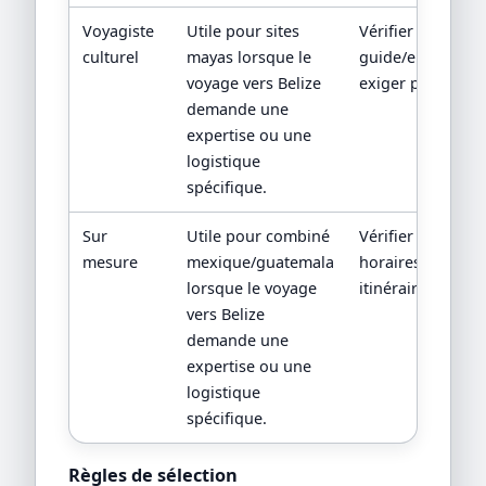
Voyagiste
Utile pour sites
Vérifier
culturel
mayas lorsque le
guide/entrées/tra
voyage vers Belize
exiger programm
demande une
expertise ou une
logistique
spécifique.
Sur
Utile pour combiné
Vérifier frontière
mesure
mexique/guatemala
horaires; exiger
lorsque le voyage
itinéraire comple
vers Belize
demande une
expertise ou une
logistique
spécifique.
Règles de sélection