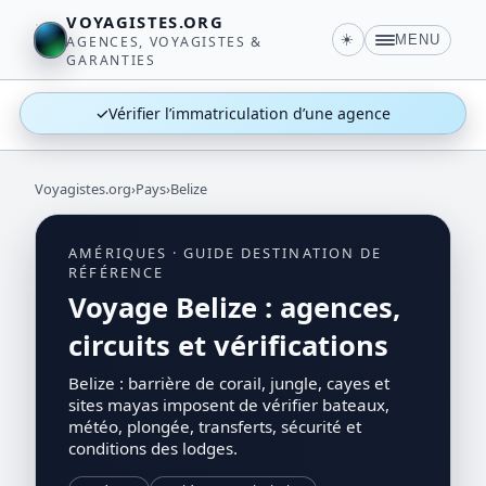
VOYAGISTES.ORG
☀️
MENU
AGENCES, VOYAGISTES &
GARANTIES
✓
Vérifier l’immatriculation d’une agence
Voyagistes.org
›
Pays
›
Belize
AMÉRIQUES · GUIDE DESTINATION DE
RÉFÉRENCE
Voyage Belize : agences,
circuits et vérifications
Belize : barrière de corail, jungle, cayes et
sites mayas imposent de vérifier bateaux,
météo, plongée, transferts, sécurité et
conditions des lodges.