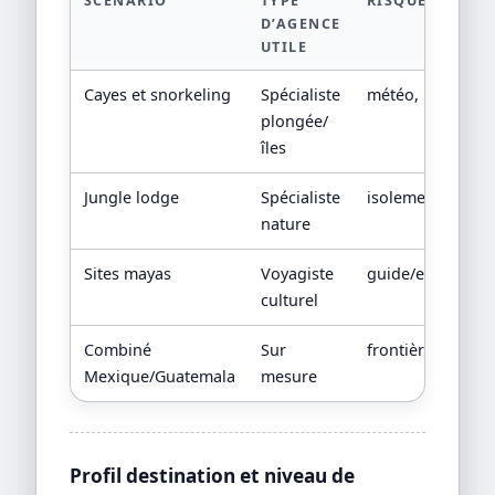
SCÉNARIO
TYPE
RISQUE À ÉVIT
D’AGENCE
UTILE
Cayes et snorkeling
Spécialiste
météo, matériel,
plongée/
îles
Jungle lodge
Spécialiste
isolement et san
nature
Sites mayas
Voyagiste
guide/entrées/tr
culturel
Combiné
Sur
frontières et hor
Mexique/Guatemala
mesure
Profil destination et niveau de