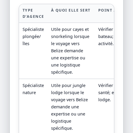
TYPE
À QUOI ELLE SERT
POINT À VÉRIFI
D’AGENCE
Spécialiste
Utile pour cayes et
Vérifier météo, m
plongée/
snorkeling lorsque
bateau; exiger fi
îles
le voyage vers
activité.
Belize demande
une expertise ou
une logistique
spécifique.
Spécialiste
Utile pour jungle
Vérifier isolemen
nature
lodge lorsque le
santé; exiger fic
voyage vers Belize
lodge.
demande une
expertise ou une
logistique
spécifique.