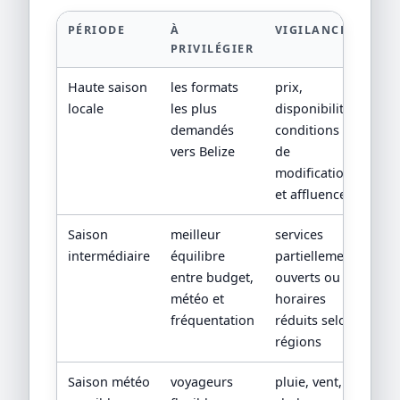
PÉRIODE
À
VIGILANCE
PRIVILÉGIER
Haute saison
les formats
prix,
locale
les plus
disponibilité,
demandés
conditions
vers Belize
de
modification
et affluence
Saison
meilleur
services
intermédiaire
équilibre
partiellement
entre budget,
ouverts ou
météo et
horaires
fréquentation
réduits selon
régions
Saison météo
voyageurs
pluie, vent,