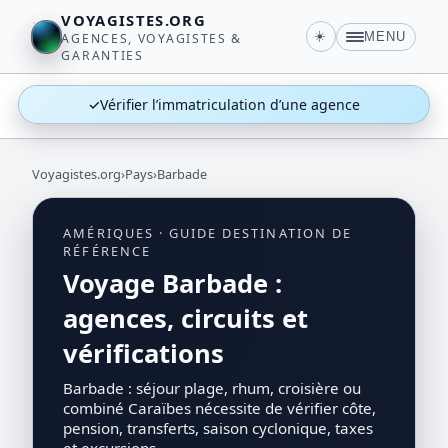
VOYAGISTES.ORG
☀️
MENU
AGENCES, VOYAGISTES &
GARANTIES
✓
Vérifier l’immatriculation d’une agence
Voyagistes.org
›
Pays
›
Barbade
AMÉRIQUES · GUIDE DESTINATION DE
RÉFÉRENCE
Voyage Barbade :
agences, circuits et
vérifications
Barbade : séjour plage, rhum, croisière ou
combiné Caraïbes nécessite de vérifier côte,
pension, transferts, saison cyclonique, taxes
et excursions.