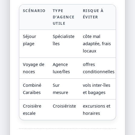
SCÉNARIO
TYPE
RISQUE À
PREUV
D’AGENCE
ÉVITER
DEMA
UTILE
Séjour
Spécialiste
côte mal
fiche 
plage
îles
adaptée, frais
locaux
Voyage de
Agence
offres
condit
noces
luxe/îles
conditionnelles
promot
Combiné
Sur
vols inter-îles
plann
Caraïbes
mesure
et bagages
transp
Croisière
Croisiériste
excursions et
contra
escale
horaires