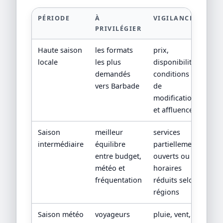
PÉRIODE
À
VIGILANCE
PRIVILÉGIER
Haute saison
les formats
prix,
locale
les plus
disponibilité,
demandés
conditions
vers Barbade
de
modification
et affluence
Saison
meilleur
services
intermédiaire
équilibre
partiellement
entre budget,
ouverts ou
météo et
horaires
fréquentation
réduits selon
régions
Saison météo
voyageurs
pluie, vent,