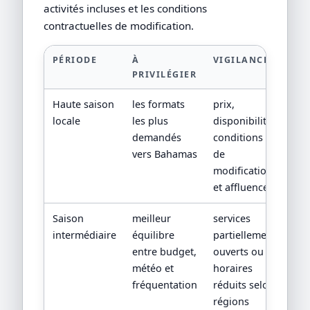
activités incluses et les conditions
contractuelles de modification.
PÉRIODE
À
VIGILANCE
PRIVILÉGIER
Haute saison
les formats
prix,
locale
les plus
disponibilité,
demandés
conditions
vers Bahamas
de
modification
et affluence
Saison
meilleur
services
intermédiaire
équilibre
partiellement
entre budget,
ouverts ou
météo et
horaires
fréquentation
réduits selon
régions