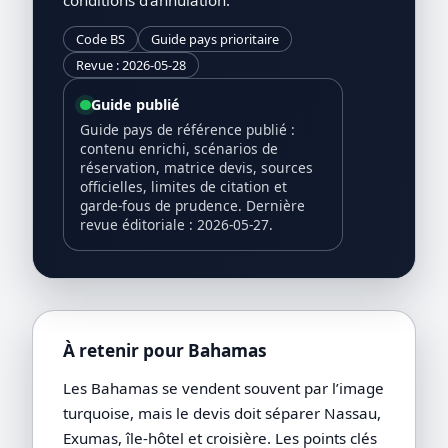
Code BS
Guide pays prioritaire
Revue : 2026-05-28
Guide publié
Guide pays de référence publié :
contenu enrichi, scénarios de
réservation, matrice devis, sources
officielles, limites de citation et
garde-fous de prudence. Dernière
revue éditoriale : 2026-05-27.
À retenir pour Bahamas
Les Bahamas se vendent souvent par l’image
turquoise, mais le devis doit séparer Nassau,
Exumas, île-hôtel et croisière. Les points clés