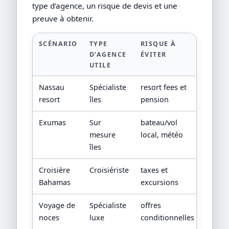
type d’agence, un risque de devis et une
preuve à obtenir.
SCÉNARIO
TYPE
RISQUE À
PREUV
D’AGENCE
ÉVITER
DEMA
UTILE
Nassau
Spécialiste
resort fees et
fiche 
resort
îles
pension
détaill
Exumas
Sur
bateau/vol
plann
mesure
local, météo
inter-î
îles
Croisière
Croisiériste
taxes et
contra
Bahamas
excursions
croisi
Voyage de
Spécialiste
offres
condit
noces
luxe
conditionnelles
lune d