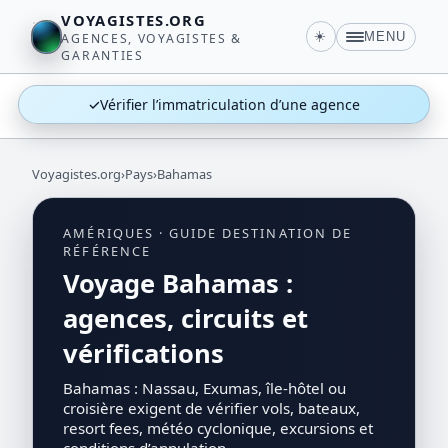
VOYAGISTES.ORG
☀️
MENU
AGENCES, VOYAGISTES &
GARANTIES
✓
Vérifier l’immatriculation d’une agence
Voyagistes.org
›
Pays
›
Bahamas
AMÉRIQUES · GUIDE DESTINATION DE
RÉFÉRENCE
Voyage Bahamas :
agences, circuits et
vérifications
Bahamas : Nassau, Exumas, île-hôtel ou
croisière exigent de vérifier vols, bateaux,
resort fees, météo cyclonique, excursions et
conditions d’annulation.