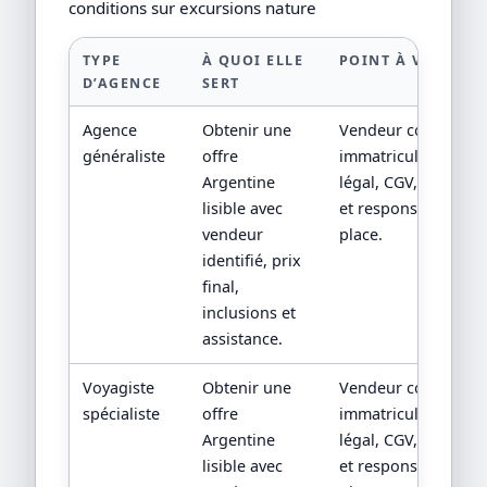
conditions sur excursions nature
TYPE
À QUOI ELLE
POINT À VÉRIFIER
D’AGENCE
SERT
Agence
Obtenir une
Vendeur contractuel
généraliste
offre
immatriculation/sta
Argentine
légal, CGV, assistan
lisible avec
et responsabilité su
vendeur
place.
identifié, prix
final,
inclusions et
assistance.
Voyagiste
Obtenir une
Vendeur contractuel
spécialiste
offre
immatriculation/sta
Argentine
légal, CGV, assistan
lisible avec
et responsabilité su