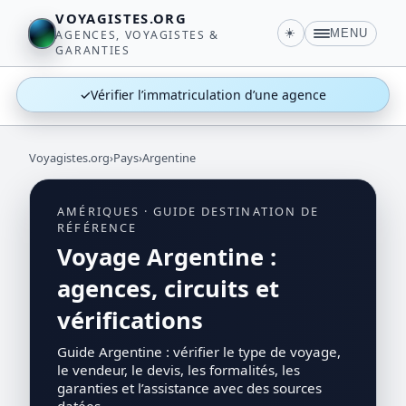
VOYAGISTES.ORG
☀️
MENU
AGENCES, VOYAGISTES &
GARANTIES
✓
Vérifier l’immatriculation d’une agence
Voyagistes.org
›
Pays
›
Argentine
AMÉRIQUES · GUIDE DESTINATION DE
RÉFÉRENCE
Voyage Argentine :
agences, circuits et
vérifications
Guide Argentine : vérifier le type de voyage,
le vendeur, le devis, les formalités, les
garanties et l’assistance avec des sources
datées.