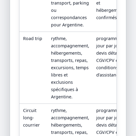
transport, parking
et
ou
hébergements
correspondances
confirmés.
pour Argentine.
Road trip
rythme,
programme
accompagnement,
jour par jour,
hébergements,
devis détaillé,
transports, repas,
CGV/CPV et
excursions, temps
conditions
libres et
d’assistance.
exclusions
spécifiques à
Argentine.
Circuit
rythme,
programme
long-
accompagnement,
jour par jour,
courrier
hébergements,
devis détaillé,
transports, repas,
CGV/CPV et