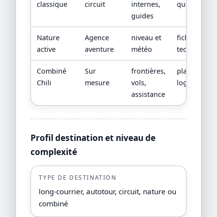
classique
circuit
internes,
quotidien
guides
Nature
Agence
niveau et
fiche
active
aventure
météo
technique
Combiné
Sur
frontières,
plan
Chili
mesure
vols,
logistique
assistance
Profil destination et niveau de
complexité
TYPE DE DESTINATION
long-courrier, autotour, circuit, nature ou
combiné