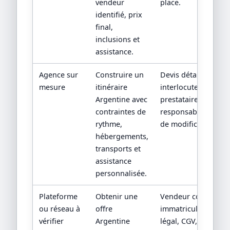
vendeur
place.
identifié, prix
final,
inclusions et
assistance.
Agence sur
Construire un
Devis détaillé,
mesure
itinéraire
interlocuteur,
Argentine avec
prestataires locaux 
contraintes de
responsabilités en 
rythme,
de modification.
hébergements,
transports et
assistance
personnalisée.
Plateforme
Obtenir une
Vendeur contractuel
ou réseau à
offre
immatriculation/sta
vérifier
Argentine
légal, CGV, assistan