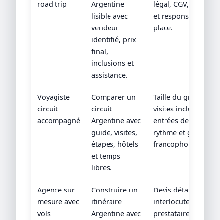
road trip
Argentine
légal, CGV, assistan
lisible avec
et responsabilité su
vendeur
place.
identifié, prix
final,
inclusions et
assistance.
Voyagiste
Comparer un
Taille du groupe,
circuit
circuit
visites incluses,
accompagné
Argentine avec
entrées de sites,
guide, visites,
rythme et guide
étapes, hôtels
francophone.
et temps
libres.
Agence sur
Construire un
Devis détaillé,
mesure avec
itinéraire
interlocuteur,
vols
Argentine avec
prestataires locaux 