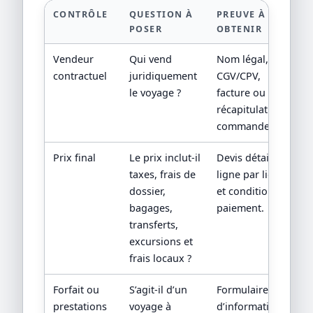
CONTRÔLE
QUESTION À
PREUVE À
POSER
OBTENIR
Vendeur
Qui vend
Nom légal,
contractuel
juridiquement
CGV/CPV,
le voyage ?
facture ou
récapitulatif de
commande.
Prix final
Le prix inclut-il
Devis détaillé
taxes, frais de
ligne par ligne
dossier,
et conditions de
bagages,
paiement.
transferts,
excursions et
frais locaux ?
Forfait ou
S’agit-il d’un
Formulaire
prestations
voyage à
d’information