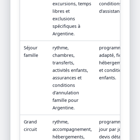
excursions, temps
conditions
libres et
d’assistance.
exclusions
spécifiques à
Argentine.
Séjour
rythme,
programme
famille
chambres,
adapté, fiches
transferts,
hébergements
activités enfants,
et conditions
assurances et
enfants.
conditions
d’annulation
famille pour
Argentine.
Grand
rythme,
programme
circuit
accompagnement,
jour par jour,
hébergements,
devis détaillé,