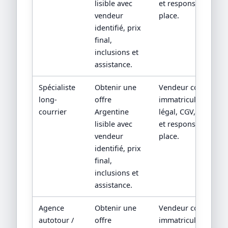
lisible avec
et responsabilité su
vendeur
place.
identifié, prix
final,
inclusions et
assistance.
Spécialiste
Obtenir une
Vendeur contractuel
long-
offre
immatriculation/sta
courrier
Argentine
légal, CGV, assistan
lisible avec
et responsabilité su
vendeur
place.
identifié, prix
final,
inclusions et
assistance.
Agence
Obtenir une
Vendeur contractuel
autotour /
offre
immatriculation/sta