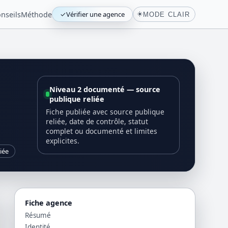
nseils
Méthode
✓
Vérifier une agence
☀️
MODE CLAIR
Niveau 2 documenté — source
publique reliée
Fiche publiée avec source publique
reliée, date de contrôle, statut
complet ou documenté et limites
explicites.
iée
Fiche agence
Résumé
Identité