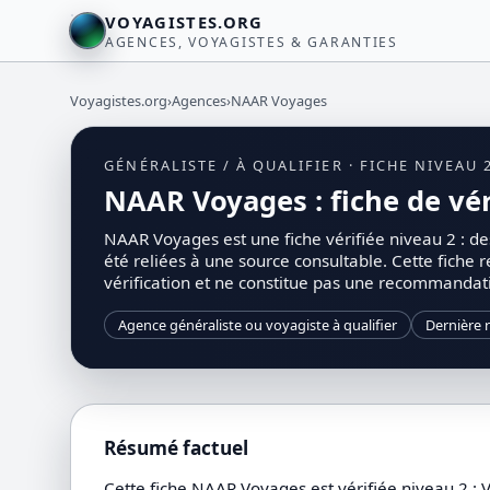
VOYAGISTES.ORG
AGENCES, VOYAGISTES & GARANTIES
Voyagistes.org
›
Agences
›
NAAR Voyages
GÉNÉRALISTE / À QUALIFIER · FICHE NIVEA
NAAR Voyages : fiche de vér
NAAR Voyages est une fiche vérifiée niveau 2 : de
été reliées à une source consultable. Cette fiche r
vérification et ne constitue pas une recommanda
Agence généraliste ou voyagiste à qualifier
Dernière 
Résumé factuel
Cette fiche NAAR Voyages est vérifiée niveau 2 : 