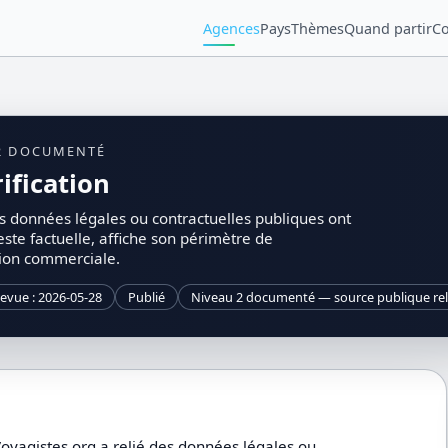
Agences
Pays
Thèmes
Quand partir
Co
U 2 DOCUMENTÉ
ification
s données légales ou contractuelles publiques ont
este factuelle, affiche son périmètre de
tion commerciale.
revue : 2026-05-28
Publié
Niveau 2 documenté — source publique rel
Voyagistes.org a relié des données légales ou