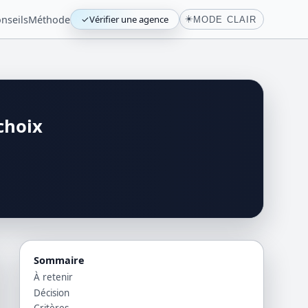
nseils
Méthode
✓
Vérifier une agence
☀️
MODE CLAIR
choix
Sommaire
À retenir
Décision