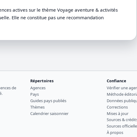
ences actives sur le thème Voyage aventure & activités
tuelle. Elle ne constitue pas une recommandation
Répertoires
Confiance
gences de
Agences
Vérifier une age
é.
Pays
Méthode éditori
Guides pays publiés
Données publiq
Thèmes
Corrections
Calendrier saisonnier
Mises à jour
Sources & crédit
Sources officiell
À propos