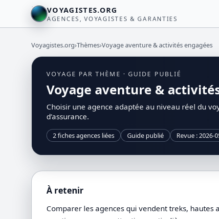
VOYAGISTES.ORG
AGENCES, VOYAGISTES & GARANTIES
Voyagistes.org
›
Thèmes
›
Voyage aventure & activités engagées
VOYAGE PAR THÈME · GUIDE PUBLIÉ
Voyage aventure & activités
Choisir une agence adaptée au niveau réel du voya
d’assurance.
2 fiches agences liées
Guide publié
Revue : 2026-0
À retenir
Comparer les agences qui vendent treks, hautes alt