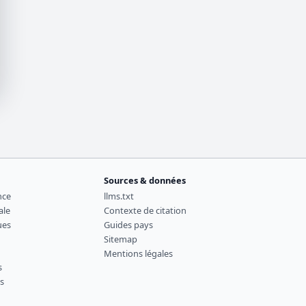
Sources & données
nce
llms.txt
ale
Contexte de citation
ues
Guides pays
Sitemap
Mentions légales
s
es