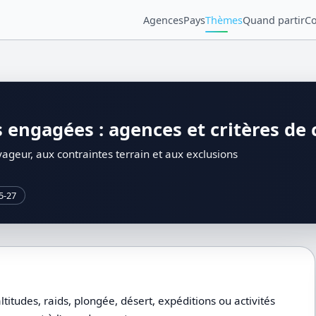
Agences
Pays
Thèmes
Quand partir
Co
 engagées : agences et critères de 
geur, aux contraintes terrain et aux exclusions
5-27
itudes, raids, plongée, désert, expéditions ou activités