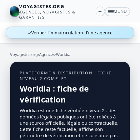
VOYAGISTES.ORG
☀️
MENU
AGENCES, VOYAGISTES &
GARANTIES
✓
Vérifier l’immatriculation d’une agence
Voyagistes.org
›
Agences
›
Worldia
PLATEFORME & DISTRIBUTION · FICHE
NIVEAU 2 COMPLET
Worldia : fiche de
vérification
Worldia est une fiche vérifiée niveau 2 : des
données légales publiques ont été reliées à
une source officielle, légale ou contractuelle.
Cette fiche reste factuelle, affiche son
périmètre de vérification et ne constitue pas