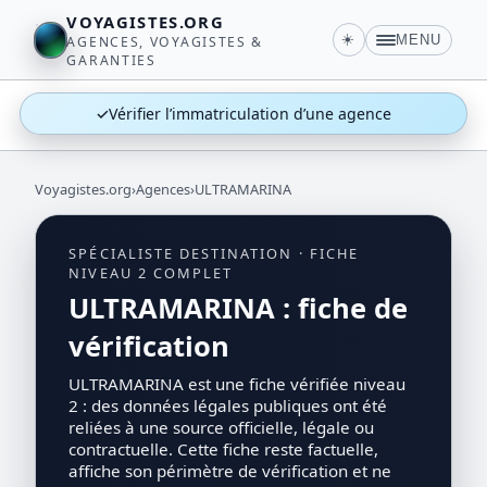
VOYAGISTES.ORG
☀️
MENU
AGENCES, VOYAGISTES &
GARANTIES
✓
Vérifier l’immatriculation d’une agence
Voyagistes.org
›
Agences
›
ULTRAMARINA
SPÉCIALISTE DESTINATION · FICHE
NIVEAU 2 COMPLET
ULTRAMARINA : fiche de
vérification
ULTRAMARINA est une fiche vérifiée niveau
2 : des données légales publiques ont été
reliées à une source officielle, légale ou
contractuelle. Cette fiche reste factuelle,
affiche son périmètre de vérification et ne