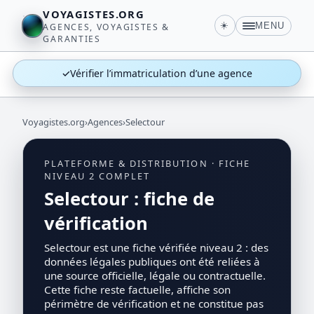
VOYAGISTES.ORG
☀️
MENU
AGENCES, VOYAGISTES &
GARANTIES
✓
Vérifier l’immatriculation d’une agence
Voyagistes.org
›
Agences
›
Selectour
PLATEFORME & DISTRIBUTION · FICHE
NIVEAU 2 COMPLET
Selectour : fiche de
vérification
Selectour est une fiche vérifiée niveau 2 : des
données légales publiques ont été reliées à
une source officielle, légale ou contractuelle.
Cette fiche reste factuelle, affiche son
périmètre de vérification et ne constitue pas